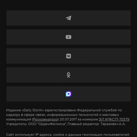
человек на улице Генерала Хрюкина и пациент
кардиологического отделения, куда попали
обломки.
Повреждения получили 17 частных и 34
многоквартирных дома (выбиты окна,
разрушены балконы), академия хореографии
(дети и сотрудники успели укрыться), ж/д
контактная сеть (пути не задеты), станция
шиномонтажа в СНТ «Фронтовик» (сгорела),
линии электропередачи в нескольких районах и
пять машин. Также зафиксированы возгорания
травы и лесной подстилки в районе Кара-Кобы.
Издание
«Daily Storm»
зарегистрировано Федеральной службой по
надзору в сфере связи, информационных технологий и массовых
Вологодская область: утечка серной кислоты
коммуникаций
(Роскомнадзор)
20.07.2017 за номером
ЭЛ №ФС77-70379
Учредитель: ООО "ОрденФеликса", Главный редактор: Таразевич А.А.
Сайт использует IP адреса, cookie и данные геолокации пользователей
В Череповце на заводе «Апатит» поврежден