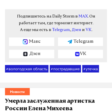
Подпишитесь на Daily Storm в
MAX
. Он
работает там, где тормозит интернет.
А еще мы есть в
Telegram
,
Дзен
и
VK
.
Макс
Telegram
Дзен
VK
вологодская область
пострадавшие
утечка
#
#
#
Новости
Умерла заслуженная артистка
России Елена Михеева