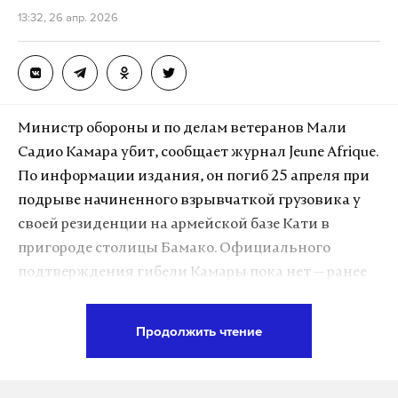
13:32, 26 апр. 2026
Макс
Telegram
Дзен
VK
погода
дождь
москва
Министр обороны и по делам ветеранов Мали
#
#
#
Садио Камара убит, сообщает журнал Jeune Afrique.
По информации издания, он погиб 25 апреля при
подрыве начиненного взрывчаткой грузовика у
своей резиденции на армейской базе Кати в
пригороде столицы Бамако. Официального
подтверждения гибели Камары пока нет — ранее
власти заявляли, что министр выжил при атаке
боевиков.
Продолжить чтение
Комендантский час в Бамако