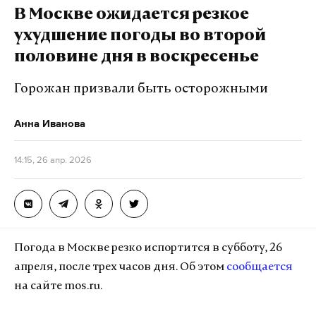
провокационные послания, нацистская,
В Москве ожидается резкое
экстремистская и террористическая символика,
ухудшение погоды во второй
оскорбления, нецензурная лексика и
половине дня в воскресенье
непристойности, изображения, способные
оскорбить честь или деловую репутацию,
Горожан призвали быть осторожными
пропаганда насилия и агрессии.
Анна Иванова
Если надпись сделана не на русском, потребуется
14:15, 26 апр. 2026
ее заверенный перевод или согласование с
организаторами.
Пополнился и список запрещенных предметов.
Зрителям нельзя проносить на трибуны
Погода в Москве резко испортится в субботу, 26
беспилотники, а также средства индивидуальной
апреля, после трех часов дня. Об этом
сообщается
мобильности — электросамокаты, гироскутеры и
на сайте mos.ru.
т.п. Исключение сделано для маломобильных
граждан и людей с ограниченными