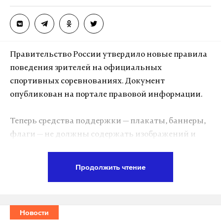
А еще мы есть в
Telegram
,
Дзен
и
VK
.
Макс
Telegram
Дзен
VK
Правительство России утвердило новые правила
поведения зрителей на официальных
смерть
онкология
актриса
#
#
#
спортивных соревнованиях. Документ
опубликован на портале правовой информации.
Теперь средства поддержки — плакаты, баннеры,
флаги — не должны содержать изображений и
надписей, которые противоречат традиционным
ценностям. Их перечень определен указом
Продолжить чтение
президента от 9 ноября 2022 года.
Кроме того, под запрет попали политические и
Новости
рекламные лозунги, экстремистские и