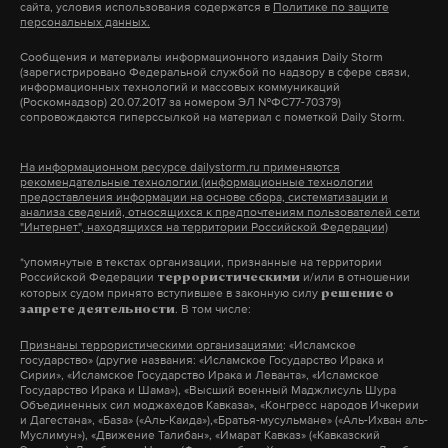
сайта, условия использования содержатся в
Политике по защите
персональных данных.
трубопровод с серной кислотой. Утечку
ликвидировали, пожара и выброса ядовитых
Сообщения и материалы информационного издания Daily Storm
(зарегистрировано Федеральной службой по надзору в сфере связи,
веществ не произошло.
информационных технологий и массовых коммуникаций
(Роскомнадзор) 20.07.2017 за номером ЭЛ №ФС77-70379)
сопровождаются гиперссылкой на материал с пометкой Daily Storm.
Пострадали пять человек, один в тяжелом
состоянии. Все доставлены в областную больницу.
На информационном ресурсе dailystorm.ru применяются
рекомендательные технологии (информационные технологии
предоставления информации на основе сбора, систематизации и
анализа сведений, относящихся к предпочтениям пользователей сети
"Интернет", находящихся на территории Российской Федерации)
Подпишитесь на Daily Storm в
MAX
. Он
работает там, где тормозит интернет.
*упомянутые в текстах организации, признанные на территории
Российской Федерации
и/или в отношении
террористическими
А еще мы есть в
Telegram
,
Дзен
и
VK
.
которых судом принято вступившее в законную силу
решение о
. В том числе:
запрете деятельности
Макс
Telegram
Признаны террористическими организациями
: «Исламское
государство» (другие названия: «Исламское Государство Ирака и
Сирии», «Исламское Государство Ирака и Леванта», «Исламское
Дзен
VK
Государство Ирака и Шама»), «Высший военный Маджлисуль Шура
Объединенных сил моджахедов Кавказа», «Конгресс народов Ичкерии
и Дагестана», «База» («Аль-Каида»),«Братья-мусульмане» («Аль-Ихван аль-
Муслимун»), «Движение Талибан», «Имарат Кавказ» («Кавказский
бпла
атаки всу
погибшие
#
#
#