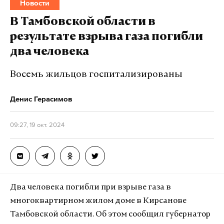
Новости
Макс
Telegram
В Тамбовской области в
Дзен
VK
результате взрыва газа погибли
два человека
Восемь жильцов госпитализированы
Денис Герасимов
09:27, 19 окт. 2024
Два человека погибли при взрыве газа в
Кинопарк «Москино» находится в Новой Москве и
многоквартирном жилом доме в Кирсанове
обещает стать одной из самых крупных в мире
Тамбовской области. Об этом сообщил губернатор
площадок для натурных съемок. Сейчас это 180