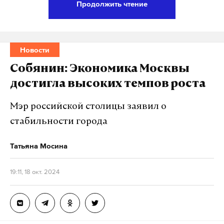
Продолжить чтение
Патриарх Московский и всея Руси Кирилл
направил авторам законопроектов о запрете
пропаганды отказа от деторождения обращения о
Новости
внесении в них поправок, выводящих из-под их
Собянин: Экономика Москвы
действия информацию о монашестве. Об этом
достигла высоких темпов роста
сообщает РИА Новости со ссылкой на
руководителя правового управления Московской
Мэр российской столицы заявил о
патриархии игуменью Ксению (Чернегу).
стабильности города
Татьяна Мосина
Подпишитесь на Daily Storm в
MAX
. Он
работает там, где тормозит интернет.
19:11, 18 окт. 2024
А еще мы есть в
Telegram
,
Дзен
и
VK
.
Макс
Telegram