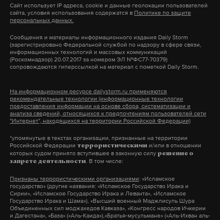
Сайт использует IP адреса, cookie и данные геолокации пользователей
сайта, условия использования содержатся в
Политике по защите
персональных данных.
Экономический и технологический суверенитет
достигается за счет частных инвестиций,
Сообщения и материалы информационного издания Daily Storm
(зарегистрировано Федеральной службой по надзору в сфере связи,
подчеркнул Собянин. Например, крупные
информационных технологий и массовых коммуникаций
(Роскомнадзор) 20.07.2017 за номером ЭЛ №ФС77-70379)
проекты, среди которых Московские центральные
сопровождаются гиперссылкой на материал с пометкой Daily Storm.
диаметры или Большая кольцевая линия,
реализуются с участием внебюджетных средств
На информационном ресурсе dailystorm.ru применяются
рекомендательные технологии (информационные технологии
и приносят доходы инвесторам и в бюджет
предоставления информации на основе сбора, систематизации и
города.
анализа сведений, относящихся к предпочтениям пользователей сети
"Интернет", находящихся на территории Российской Федерации)
Градоначальник добавил, что реализация
*упомянутые в текстах организации, признанные на территории
Российской Федерации
и/или в отношении
террористическими
национальных проектов заложила фундамент
которых судом принято вступившее в законную силу
решение о
для развития страны и показала, какие вопросы
. В том числе:
запрете деятельности
могут вызвать затруднение, что можно
Признаны террористическими организациями
: «Исламское
государство» (другие названия: «Исламское Государство Ирака и
скорректировать. Работа по ним будет
Сирии», «Исламское Государство Ирака и Леванта», «Исламское
продолжаться.
Государство Ирака и Шама»), «Высший военный Маджлисуль Шура
Объединенных сил моджахедов Кавказа», «Конгресс народов Ичкерии
и Дагестана», «База» («Аль-Каида»),«Братья-мусульмане» («Аль-Ихван аль-