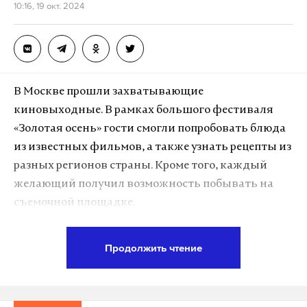
10:16, 19 окт. 2024
В Москве прошли захватывающие
киновыходные. В рамках большого фестиваля
«Золотая осень» гости смогли попробовать блюда
из известных фильмов, а также узнать рецепты из
разных регионов страны. Кроме того, каждый
желающий получил возможность побывать на
съемочной площадке.
Продолжить чтение
Подпишитесь на Daily Storm в
MAX
. Он
работает там, где тормозит интернет.
А еще мы есть в
Telegram
,
Дзен
и
VK
.