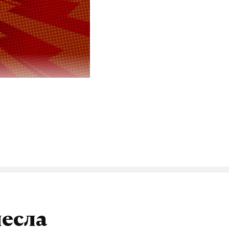
мментировал
тина с 8
ееся
жало два
димость
одня».
есла