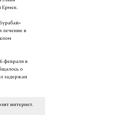
 глава
 Ермек.
-Бурабай»
я лечение в
желом
6 февраля в
бщалось о
ыл задержан
озит интернет.