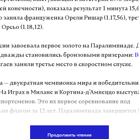
й конечности), показала результат 1 минута 15,
 заняла француженка Орели Ришар (1.17,56), тре
Орсьо (1.18,12).
сии завоевала первое золото на Паралимпиаде. Д
 дважды становились бронзовыми призерами:
В
гаев заняли третье место в скоростном спуске.
 — двукратная чемпионка мира и победительни
 На Играх в Милане и Кортина-д’Ампеццо выступ
спортсменов. Это их первое соревнование под
м флагом за 12 лет. Паралимпиада завершится 1
алось
, что р
оссийским военнослужащим, полу
Продолжить чтение