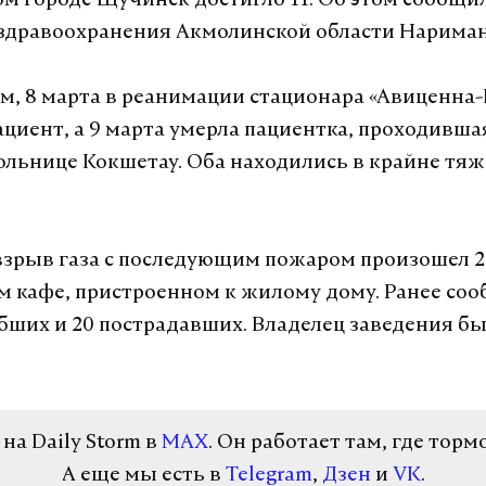
ом городе Щучинск достигло 11. Об этом сообщил
здравоохранения Акмолинской области Нариман
ам, 8 марта в реанимации стационара «Авиценна
ациент, а 9 марта умерла пациентка, проходивша
ольнице Кокшетау. Оба находились в крайне тя
зрыв газа с последующим пожаром произошел 2
 кафе, пристроенном к жилому дому. Ранее соо
бших и 20 пострадавших. Владелец заведения б
а Daily Storm в
MAX
. Он работает там, где торм
А еще мы есть в
Telegram
,
Дзен
и
VK
.