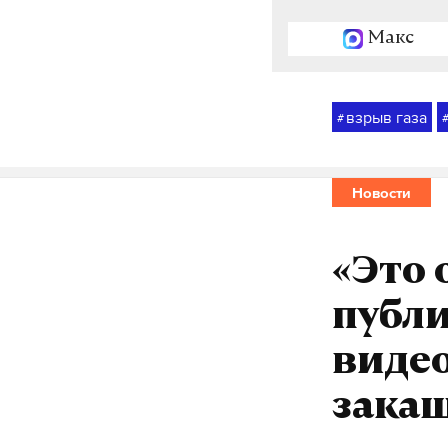
Макс
взрыв газа
#
Новости
«Это 
публ
видео
зака