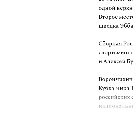
одной верхне
Второе место
шведка Эбба 
Сборная Рос
спортсмены
и Алексей Бу
Ворончихина
Кубка мира.
российских 
национальны
Ранее
сообщ