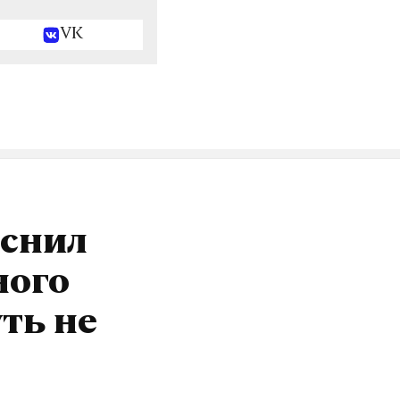
VK
яснил
ного
уть не