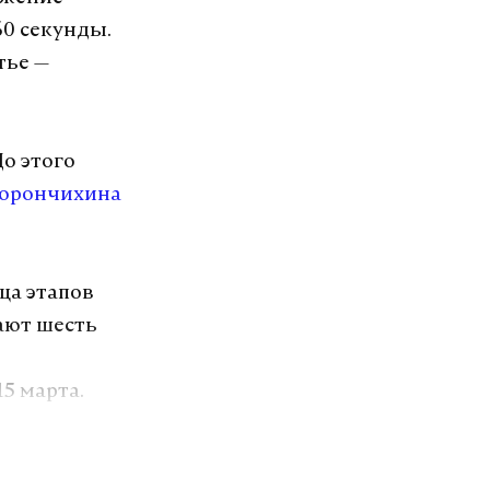
60 секунды.
тье —
о этого
орончихина
ца этапов
ают шесть
5 марта.
чившим