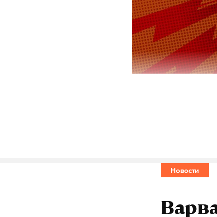
Пресс-секре
публикацию 
Марта. В ра
«ошибкой».
Видео, перв
Новости
дубля, межд
перезаписи: 
Варв