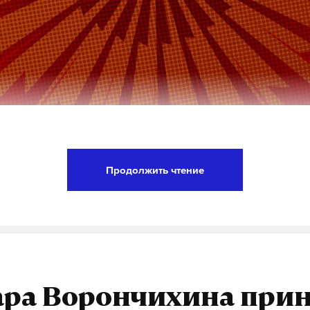
тарь президента России Дмитрий Песков проко
чернового варианта поздравления Владимира Пу
Продолжить чтение
зговоре с изданием «Подъем» он назвал случивш
оначально размещенное около часа ночи, содер
у которыми глава государства объяснил необхо
«Я чуть не закашлялся. Много говорил очень сег
ара Ворончихина прин