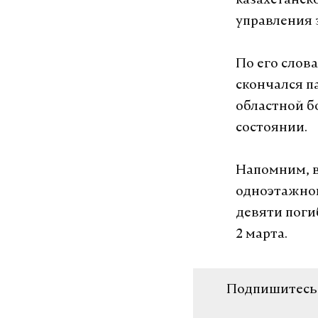
казахстанск
управления 
По его слов
скончался п
областной б
состоянии.
Напомним, в
одноэтажном
девяти поги
2 марта.
Подпишитесь н