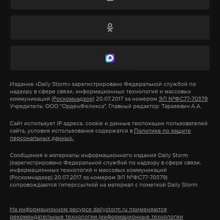
Фото: © vk.com/sakhapress24
Коваленко А.А.
Черников Л.В.
Хомоксонов А.Н.
Юсупалиев Т.И.
Паутов В.С.
Адабасов Ш.Б.
Издание
«Daily Storm»
зарегистрировано Федеральной службой по
Жорошов С.А.
надзору в сфере связи, информационных технологий и массовых
коммуникаций
(Роскомнадзор)
20.07.2017 за номером
ЭЛ №ФС77-70379
Рыльченко А.А.
Учредитель: ООО "ОрденФеликса", Главный редактор: Таразевич А.А.
Ибрагимов О.М.
Сайт использует IP адреса, cookie и данные геолокации пользователей
сайта, условия использования содержатся в
Политике по защите
Шеварев М.Н.
персональных данных.
Моглоев А.А.
Сообщения и материалы информационного издания Daily Storm
Москвитин С.А.
(зарегистрировано Федеральной службой по надзору в сфере связи,
информационных технологий и массовых коммуникаций
Кирзинко А.В.
(Роскомнадзор) 20.07.2017 за номером ЭЛ №ФС77-70379)
Шишков Г.А.
сопровождаются гиперссылкой на материал с пометкой Daily Storm.
Таряшинов Б.Э.
В 473-м окружном учебном центре в поселке
На информационном ресурсе dailystorm.ru применяются
Вологошев Д.А.
Еланский проводят проверку группа
рекомендательные технологии (информационные технологии