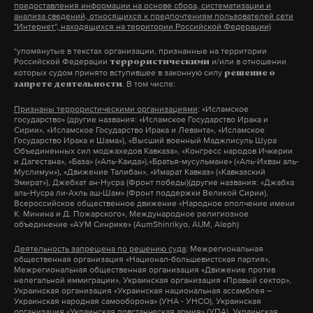
Журавский А.Ю.
предоставления информации на основе сбора, систематизации и
Центрального военного округа во главе с
анализа сведений, относящихся к предпочтениям пользователей сети
Шапошников Е.Ю.
"Интернет", находящихся на территории Российской Федерации)
заместителем командующего генерал-
Ксенофонтов Н.С.
лейтенантом Хасаном Калоевым и сотрудники
*упомянутые в текстах организации, признанные на территории
Российской Федерации
и/или в отношении
Плаксин Ф.С.
террористическими
военного следственного отдела и военной
которых судом принято вступившее в законную силу
решение о
Голубчик И.А.
. В том числе:
запрете деятельности
прокуратуры. 3 августа с проверкой в
Воробьев А.А.
Екатеринбург прибыл министр обороны Сергей
Признаны террористическими организациями
: «Исламское
Анорин С.В.
государство» (другие названия: «Исламское Государство Ирака и
Шойгу.
Сирии», «Исламское Государство Ирака и Леванта», «Исламское
Государство Ирака и Шама»), «Высший военный Маджлисуль Шура
Объединенных сил моджахедов Кавказа», «Конгресс народов Ичкерии
142 горняка шахты «АЛРОСА» на руднике «Мир» в
и Дагестана», «База» («Аль-Каида»),«Братья-мусульмане» («Аль-Ихван аль-
Возбуждено два уголовных дела — «Нарушение
Муслимун»), «Движение Талибан», «Имарат Кавказ» («Кавказский
Якутии подняты на поверхность после
уставных правил взаимоотношений между
Эмират»), Джебхат ан-Нусра (Фронт победы)(другие названия: «Джабха
аль-Нусра ли-Ахль аш-Шам» (Фронт поддержки Великой Сирии),
случившейся сегодня, 4 августа, аварии, судьба
военнослужащими при отсутствии между ними
Всероссийское общественное движение «Народное ополчение имени
еще девяти шахтеров неизвестна. На данный
К. Минина и Д. Пожарского», Международное религиозное
отношений подчиненности» и «Насильственные
объединение «АУМ Синрике» (AumShinrikyo, AUM, Aleph)
момент сотрудники МЧС ведут поиски. Об этом
действия в отношении начальника».
Деятельность запрещена по решению суда
: Межрегиональная
сообщил источник Daily Storm в оперативных
общественная организация «Национал-большевистская партия»,
службах региона. Во время происшествия в шахте
Межрегиональная общественная организация «Движение против
Массовая драка между контрактниками местного
нелегальной иммиграции», Украинская организация «Правый сектор»,
работал 151 человек.
Украинская организация «Украинская национальная ассамблея –
гарнизона и группой бойцов из Тувы произошла
Украинская народная самооборона» (УНА - УНСО), Украинская
организация «Украинская повстанческая армия» (УПА), Украинская