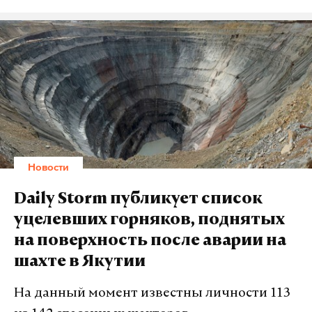
«Побывал в труднодоступной тайге, порыбачил на
каскаде горных озер, позанимался подводной
охотой, загорал, сплавлялся по горным рекам,
порогам, протокам на моторных лодках и плотах,
совершал пешие и на квадроциклах переходы по
горам», – рассказал пресс-секретарь Путина.
Подпишитесь на Daily Storm в
MAX
. Он
Новости
работает там, где тормозит интернет.
А еще мы есть в
Telegram
,
Дзен
и
VK
.
Daily Storm публикует список
уцелевших горняков, поднятых
Макс
Telegram
на поверхность после аварии на
Дзен
VK
шахте в Якутии
На данный момент известны личности 113