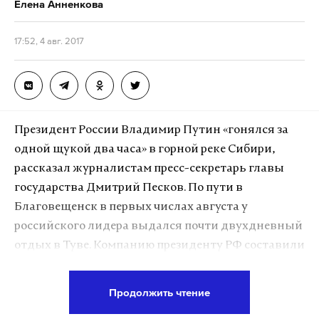
Елена Анненкова
17:52, 4 авг. 2017
Президент России Владимир Путин «гонялся за
одной щукой два часа» в горной реке Сибири,
рассказал журналистам пресс-секретарь главы
государства Дмитрий Песков. По пути в
Благовещенск в первых числах августа у
российского лидера выдался почти двухдневный
отдых в Туве. Компанию президенту РФ составили
министр обороны Сергей Шойгу, глава Хакасии
Виктор Зимин и главы Тувы Шолбан Кара-оол.
Продолжить чтение