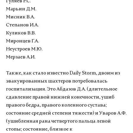
Гуляев Р.С.
Марьин Д.М.
Мисник В.А.
Степанов И.А.
Куликов В.В.
Миронцев Г.А.
Неустроев М.Ю.
Мерзаев А.И.
Также, как стало известно Daily Storm, двоим из
эвакуированных шахтеров потребовалась
госпитализация. Это Абдазов Д.А. (длительное
сдавление правой нижней конечности, ушиб
правого бедра, правого коленного сустава;
состояние средней степени тяжести) и Уваров А.Ф.
(ушибленная рана четвертого пальца левой
стопы; состояние, близкое к