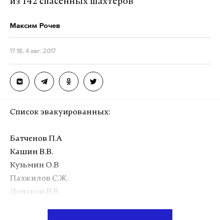
из 142 спасенных шахтеров
Максим Рочев
17:18, 4 авг. 2017
Список эвакуированных:
Батченов П.А
Кашин В.В.
Кузьмин О.В
Пазжилов С.Ж.
Донской В.В.
Курбаналиев З.С.
Боровченко А.В