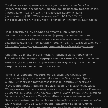
Саватеев Р.А.
Сообщения и материалы информационного издания Daily Storm
Макс
Telegram
(зарегистрировано Федеральной службой по надзору в сфере связи,
Матвеев В.И.
информационных технологий и массовых коммуникаций
(Роскомнадзор) 20.07.2017 за номером ЭЛ №ФС77-70379)
Синий А.И.
Дзен
VK
сопровождаются гиперссылкой на материал с пометкой Daily Storm.
Михайлов И.И.
Джумагулов А.М.
На информационном ресурсе dailystorm.ru применяются
рекомендательные технологии (информационные технологии
Жамбалов Д.А.
предоставления информации на основе сбора, систематизации и
анализа сведений, относящихся к предпочтениям пользователей сети
Разуваев Н.С.
"Интернет", находящихся на территории Российской Федерации)
Сыбиков Е.С.
*упомянутые в текстах организации, признанные на территории
Болбуреев З.С.
Российской Федерации
и/или в отношении
террористическими
которых судом принято вступившее в законную силу
решение о
Пидцев Н.С.
. В том числе:
запрете деятельности
Балаев Н.Н.
Признаны террористическими организациями
: «Исламское
Асенов Ж.С.
государство» (другие названия: «Исламское Государство Ирака и
Сирии», «Исламское Государство Ирака и Леванта», «Исламское
Мосяков С.В.
Государство Ирака и Шама»), «Высший военный Маджлисуль Шура
Объединенных сил моджахедов Кавказа», «Конгресс народов Ичкерии
Лоновой А.В.
и Дагестана», «База» («Аль-Каида»),«Братья-мусульмане» («Аль-Ихван аль-
Асонов У.А.
Муслимун»), «Движение Талибан», «Имарат Кавказ» («Кавказский
Эмират»), Джебхат ан-Нусра (Фронт победы)(другие названия: «Джабха
Николаев В.М.
аль-Нусра ли-Ахль аш-Шам» (Фронт поддержки Великой Сирии),
Всероссийское общественное движение «Народное ополчение имени