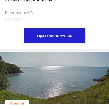
Василенко А.В.
Гуляев Р.С.
Марьин Д.М.
Мисник В.А.
Продолжить чтение
Степанов И.А.
Куликов В.В.
Миронцев Г.А.
Неустроев М.Ю.
Мерзаев А.И.
Также, как стало известно Daily Storm, двоим из
эвакуированных шахтеров потребовалась
госпитализация. Это Абдазов Д.А. (длительное
сдавление правой нижней конечности, ушиб
Новости
правого бедра, правого коленного сустава;