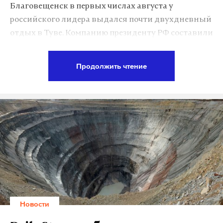
Благовещенск в первых числах августа у
200 тысяч кубических метров грунтовых вод.
российского лидера выдался почти двухдневный
Эвакуацию персонала осложнили неработающие
отдых в Туве. Компанию президенту РФ составили
подъемники: из-за подтопления отключилась
министр обороны Сергей Шойгу, глава Хакасии
электроэнергия. По данным источника Daily
Виктор Зимин и главы Тувы Шолбан Кара-оол.
Storm, вода хлынула из отработанного карьера
Продолжить чтение
«Мир». В нем находилось порядка 300 тысяч
«Побывал в труднодоступной тайге, порыбачил на
кубометров воды.
каскаде горных озер, позанимался подводной
охотой, загорал, сплавлялся по горным рекам,
На 13:00 по московскому времени спасатели
порогам, протокам на моторных лодках и плотах,
установили связь с 130 шахтерами, которые
совершал пешие и на квадроциклах переходы по
находятся в горных выработках рудника. Подача
горам», – рассказал пресс-секретарь Путина.
электроэнергии восстановлена, организована
работа двух подъемников. Эвакуация идет
полным ходом.
Подпишитесь на Daily Storm в
MAX
. Он
Новости
работает там, где тормозит интернет.
К работам на руднике привлекли более 100
А еще мы есть в
Telegram
,
Дзен
и
VK
.