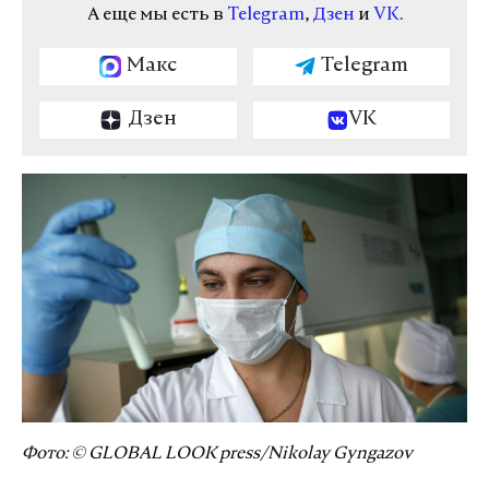
А еще мы есть в
Telegram
,
Дзен
и
VK
.
Макс
Telegram
Дзен
VK
Фото: © GLOBAL LOOK press/Nikolay Gyngazov