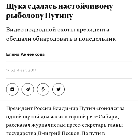
состояние средней степени тяжести) и Уваров А.Ф.
Щука сдалась настойчивому
(ушибленная рана четвертого пальца левой
рыболову Путину
стопы; состояние, близкое к
удовлетворительному).
Видео подводной охоты президента
обещали обнародовать в понедельник
142 горняка шахты «АЛРОСА» на руднике «Мир» в
Якутии были подняты на поверхность после
Елена Анненкова
случившейся сегодня, 4 августа, аварии, судьба
еще девяти шахтеров неизвестна. На данный
17:52, 4 авг. 2017
момент сотрудники МЧС ведут поиски. Об этом
сообщил источник Daily Storm в оперативных
службах региона. Во время происшествия в шахте
работал 151 человек.
Президент России Владимир Путин «гонялся за
одной щукой два часа» в горной реке Сибири,
Авария произошла в 10:30 по московскому
рассказал журналистам пресс-секретарь главы
времени на насосной станции №2. Согласно
государства Дмитрий Песков. По пути в
предварительным данным, внутрь попало около