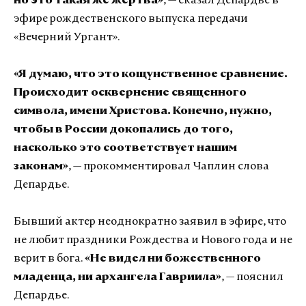
но это такая же жертва»
, — сказал Депардье в
эфире рождественского выпуска передачи
«Вечерний Ургант».
«Я думаю, что это кощунственное сравнение.
Происходит осквернение священного
символа, имени Христова. Конечно, нужно,
чтобы в России докопались до того,
насколько это соответствует нашим
законам»
, — прокомментировал Чаплин слова
Депардье.
Бывший актер неоднократно заявил в эфире, что
не любит праздники Рождества и Нового года и не
верит в бога.
«Не видел ни божественного
младенца, ни архангела Гавриила»
, — пояснил
Депардье.