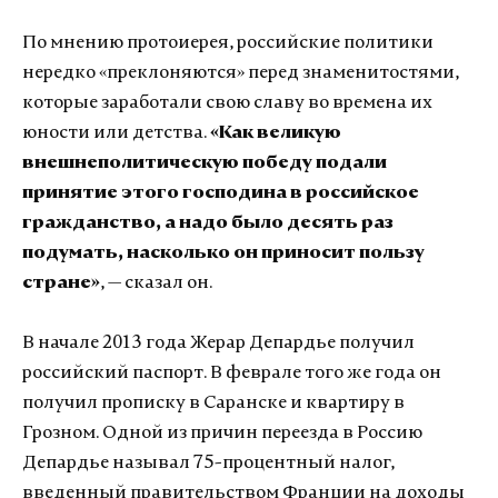
По мнению протоиерея, российские политики
нередко «преклоняются» перед знаменитостями,
которые заработали свою славу во времена их
юности или детства.
«Как великую
внешнеполитическую победу подали
принятие этого господина в российское
гражданство, а надо было десять раз
подумать, насколько он приносит пользу
стране»
, — сказал он.
В начале 2013 года Жерар Депардье получил
российский паспорт. В феврале того же года он
получил прописку в Саранске и квартиру в
Грозном. Одной из причин переезда в Россию
Депардье называл 75-процентный налог,
введенный правительством Франции на доходы