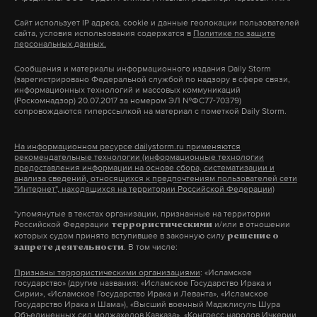
объекты они заключили договоры со
Учащиеся возвращались на учебу после
Сайт использует IP адреса, cookie и данные геолокации пользователей
знакомыми и родственниками заключенных»
,
рождественских каникул. СМИ тиражируют
сайта, условия использования содержатся в
Политике по защите
персональных данных.
— добавила Петренко. Таким образом, некоторых
сообщение о найденной в руинах самолета
заключенных перевели на облегченные условия
рукописной записке, в которой иранский студент
Сообщения и материалы информационного издания Daily Storm
(зарегистрировано Федеральной службой по надзору в сфере связи,
отбывания наказания.
просит у Бога помощи в сдаче экзамена.
информационных технологий и массовых коммуникаций
(Роскомнадзор) 20.07.2017 за номером ЭЛ №ФС77-70379)
сопровождаются гиперссылкой на материал с пометкой Daily Storm.
СКР также обнаружил, что в колонии
Что за самолет
систематически нарушался режим отбытия
На информационном ресурсе dailystorm.ru применяются
рекомендательные технологии (информационные технологии
наказания и правила внутреннего распорядка. В
Новый авилайнер с бортовым номером UR-PSR
предоставления информации на основе сбора, систематизации и
частности, часть заключенных незаконно
анализа сведений, относящихся к предпочтениям пользователей сети
прибыл
с завода Boeing на Украину в июне 2016
"Интернет", находящихся на территории Российской Федерации)
пользовалась мобильными телефонами и
года. Он изначально был сделан для
*упомянутые в текстах организации, признанные на территории
другими благами.
Украины. Компоновка самолета предусматривала
Российской Федерации
и/или в отношении
террористическими
которых судом принято вступившее в законную силу
решение о
размещение 186 кресел. Лайнер по последней
. В том числе:
запрете деятельности
«Действия обвиняемых повлекли подрыв
букве регистрационного номера прозвали
Признаны террористическими организациями
: «Исламское
установленных законом основных принципов
«
Ромео
»
. Информации об авиапроисшествиях с
государство» (другие названия: «Исламское Государство Ирака и
системы исполнения наказания и
Сирии», «Исламское Государство Ирака и Леванта», «Исламское
участием этого самолета нет.
Государство Ирака и Шама»), «Высший военный Маджлисуль Шура
дискредитацию в глазах населения
Объединенных сил моджахедов Кавказа», «Конгресс народов Ичкерии