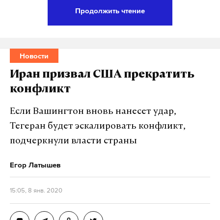
сотрудничеству».
Продолжить чтение
Подпишитесь на Daily Storm в
MAX
. Он
работает там, где тормозит интернет.
Новости
А еще мы есть в
Telegram
,
Дзен
и
VK
.
Иран призвал США прекратить
конфликт
Макс
Telegram
Если Вашингтон вновь нанесет удар,
Дзен
VK
Тегеран будет эскалировать конфликт,
подчеркнули власти страны
Егор Латышев
15:05, 8 янв. 2020