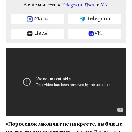
А еще мы есть в
Telegram
,
Дзен
и
VK
.
Макс
Telegram
Дзен
VK
«Поросенок закончит не на кресте, а в блюде,