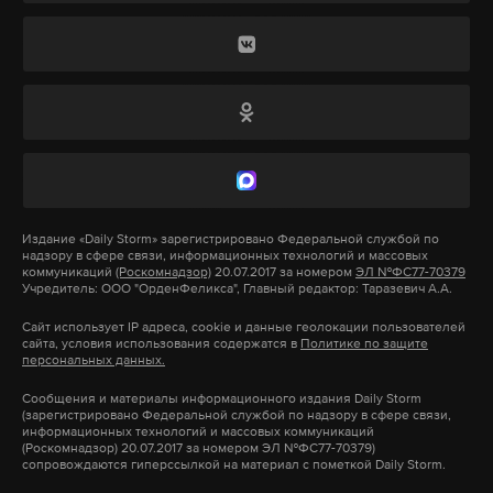
в Москву без главы государства. Президент России
Самолет, по имеющейся информации, отправился
к тому времени закончил визит в Благовещенск и
в Москву без главы государства. Президент России
отдыхал в Южной Сибири, занимался подводной
утром 4 августа прибыл в Улан-Удэ. До этого, 2
охотой.
августа, Владимир Путин отправился в поездку по
Сибири и Дальнему Востоку. Он посетил
Подпишитесь на Daily Storm в
MAX
. Он
Благовещенск, где осмотрел Амурский
работает там, где тормозит интернет.
газоперерабатывающий завод, Нижне-Бурейскую
Издание
«Daily Storm»
А еще мы есть в
зарегистрировано Федеральной службой по
Telegram
,
Дзен
и
VK
.
ГЭС и провел совещание по реализации крупных
надзору в сфере связи, информационных технологий и массовых
инвестиционных проектов.
коммуникаций
(Роскомнадзор)
20.07.2017 за номером
ЭЛ №ФС77-70379
Учредитель: ООО "ОрденФеликса", Главный редактор: Таразевич А.А.
Макс
Telegram
Сайт использует IP адреса, cookie и данные геолокации пользователей
Далее глава государства отправился в Бурятию,
Дзен
VK
сайта, условия использования содержатся в
Политике по защите
персональных данных.
где посвятил часть своего времени проблематике
загрязнения озера Байкал. В перерыве между
Сообщения и материалы информационного издания Daily Storm
Фото: © GLOBAL LOOK press/Michael Klimentyev
(зарегистрировано Федеральной службой по надзору в сфере связи,
рабочими поездками Путин отдохнул в Южной
информационных технологий и массовых коммуникаций
(Роскомнадзор) 20.07.2017 за номером ЭЛ №ФС77-70379)
Сибири, в частности, занимался подводной
сопровождаются гиперссылкой на материал с пометкой Daily Storm.
охотой и
поймал
крупную щуку.