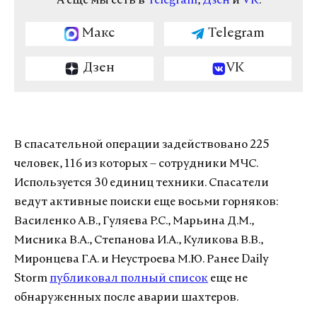
А еще мы есть в
Telegram
,
Дзен
и
VK
.
Макс
Telegram
Дзен
VK
В спасательной операции задействовано 225
человек, 116 из которых – сотрудники МЧС.
Используется 30 единиц техники. Спасатели
ведут активные поиски еще восьми горняков:
Василенко А.В., Гуляева Р.С., Марьина Д.М.,
Мисника В.А., Степанова И.А., Куликова В.В.,
Миронцева Г.А. и Неустроева М.Ю. Ранее Daily
Storm
публиковал полный список
еще не
обнаруженных после аварии шахтеров.