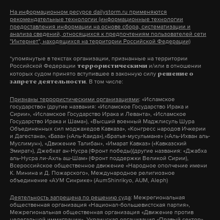
На информационном ресурсе dailystorm.ru применяются
рекомендательные технологии (информационные технологии
Сервиc Flightradar24, отображающий историю
предоставления информации на основе сбора, систематизации и
полетов воздушных судов, содержит
анализа сведений, относящихся к предпочтениям пользователей сети
"Интернет", находящихся на территории Российской Федерации)
информацию о самолетах СЛО «Россия». Однако
*упомянутые в текстах организации, признанные на территории
полет 3 августа из Благовещенска в Москву не
Российской Федерации
и/или в отношении
террористическими
отображен на
которых судом принято вступившее в законную силу
сайте
. Как отмечают пилоты, с
решение о
. В том числе:
запрете деятельности
которыми связался Daily Storm, передача данных
Признаны террористическими организациями
: «Исламское
о курсе следования самолета президента России
государство» (другие названия: «Исламское Государство Ирака и
не всегда является обязательным действием.
Сирии», «Исламское Государство Ирака и Леванта», «Исламское
Государство Ирака и Шама»), «Высший военный Маджлисуль Шура
Объединенных сил моджахедов Кавказа», «Конгресс народов Ичкерии
и Дагестана», «База» («Аль-Каида»),«Братья-мусульмане» («Аль-Ихван аль-
Инцидент с двигателем президентского ИЛ-96 –
Муслимун»), «Движение Талибан», «Имарат Кавказ» («Кавказский
Эмират»), Джебхат ан-Нусра (Фронт победы)(другие названия: «Джабха
не первый в истории. В 2004 году при подготовке
аль-Нусра ли-Ахль аш-Шам» (Фронт поддержки Великой Сирии),
Всероссийское общественное движение «Народное ополчение имени
полета из Португалии в Рио-де-Жанейро вышел из
К. Минина и Д. Пожарского», Международное религиозное
строя один из четырех двигателей самолета во
объединение «АУМ Синрике» (AumShinrikyo, AUM, Aleph)
время руления на взлет. Лайнер сразу же
Деятельность запрещена по решению суда
: Межрегиональная
общественная организация «Национал-большевистская партия»,
прекратил движение. Причиной, по некоторым
Межрегиональная общественная организация «Движение против
нелегальной иммиграции», Украинская организация «Правый сектор»,