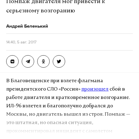
Помпаж двигателя мог привести к
работает там, где тормозит интернет.
серьезному возгоранию
А еще мы есть в
Telegram
,
Дзен
и
VK
.
Андрей Беленький
Макс
Telegram
14:40, 5 авг. 2017
Дзен
VK
U.S airstrikes hit ISIS positions in Nazlat al-Shahada
neighbourhood. Raqqa city.
pic.twitter.com/OnecMgQV7p
В Благовещенске при взлете флагмана
— Afarin Mamosta (@AfarinMamosta)
5 августа
президентского СЛО «Россия»
произошел
сбой в
2017 г.
работе двигателя и кратковременное возгорание.
ИЛ-96 взлетел и благополучно добрался до
Активисты оппозиционной правительству Асада
Москвы, но двигатель вышел из строя. Помпаж —
группы RBSS (Raqqa is Being Slaughtered Silently
это штатная, но опасная ситуация,
(«Ракку под шумок уничтожают». – Примеч.
прокомментировал инцидент с самолетом
D.S.) утверждают, что через несколько часов после