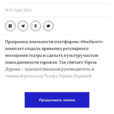
14:07, 2 дек. 2025
Программа лояльности платформы «Мосбилет»
помогает создать привычку регулярного
посещения театра и сделать культуру частью
повседневности горожан. Так считает Тереза
Дурова — художественный руководитель и
главный режиссер Театра Терезы Дуровой.
По ее словам, программа лояльности не просто
позволяет зрителям экономить на билетах — она
Продолжить чтение
делает самое важное: походы в театр, концертный
зал, на любые культурные события становятся