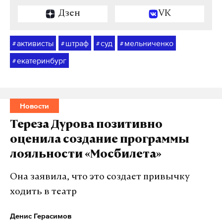
Дзен
VK
активисты
штраф
суд
мельниченко
#
#
#
#
екатеринбург
#
Новости
Тереза Дурова позитивно
оценила создание программы
лояльности «Мосбилета»
Она заявила, что это создает привычку
ходить в театр
Денис Герасимов