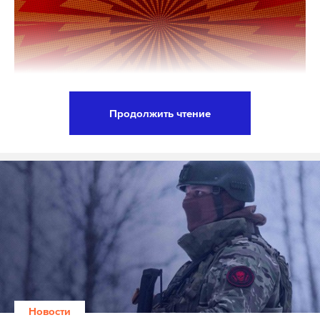
флагом Панамы, у берегов Сенегала в
Атлантическом океане получило повреждения
корпуса из-за взрывов. Его атаковали украинские
дроны, утверждало издание Istanbul Haber.
На следующий день суда Kairos и Virat под флагом
Продолжить чтение
Гамбии, идущие в Россию без груза, подали
Администрация президента США Дональда
сигналы бедствия, когда находились у побережья
Трампа планирует вернуть России ее
Турции в Черном море. Киев взял на себя
замороженные активы после подписания
ответственность за атаки на два танкера в
мирного соглашения. Об этом сообщает Politico со
Черном море, писали CNN и Reuters со ссылкой на
ссылкой на двух дипломатов.
источники в Службе безопасности Украины.
Отмечается, что посланника Евросоюза по
вопросам санкций Дэвида О'Салливана во время
Подпишитесь на Daily Storm в
MAX
. Он
его визита в Вашингтон летом уже ввели в курс
работает там, где тормозит интернет.
Новости
дела касательно плана.
А еще мы есть в
Telegram
,
Дзен
и
VK
.