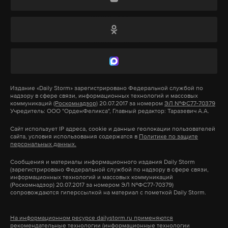
«Ответственность и возможность создать
дональд трамп
лев xiv
папа римский
сша
#
#
#
#
правительство отдали не нам. Я поздравил
победившую партию»
, — заявил он.
Петер Мадьяр, в свою очередь, назвал
полученный его партией мандат
«беспрецедентным» и пообещал, что переход
Издание
«Daily Storm»
зарегистрировано Федеральной службой по
надзору в сфере связи, информационных технологий и массовых
власти пройдет мирно и гладко.
коммуникаций
(Роскомнадзор)
20.07.2017 за номером
ЭЛ №ФС77-70379
Учредитель: ООО "ОрденФеликса", Главный редактор: Таразевич А.А.
Орбан занимал пост премьер-министра Венгрии в
Сайт использует IP адреса, cookie и данные геолокации пользователей
сайта, условия использования содержатся в
Политике по защите
1998–2002 годах, а затем вновь возглавил
персональных данных.
правительство с 2010 года. Его
Сообщения и материалы информационного издания Daily Storm
внешнеполитический курс неоднократно
(зарегистрировано Федеральной службой по надзору в сфере связи,
информационных технологий и массовых коммуникаций
расходился с позицией Европейского союза, в
(Роскомнадзор) 20.07.2017 за номером ЭЛ №ФС77-70379)
сопровождаются гиперссылкой на материал с пометкой Daily Storm.
частности по вопросам поддержки Украины и
миграционной политики.
На информационном ресурсе dailystorm.ru применяются
рекомендательные технологии (информационные технологии