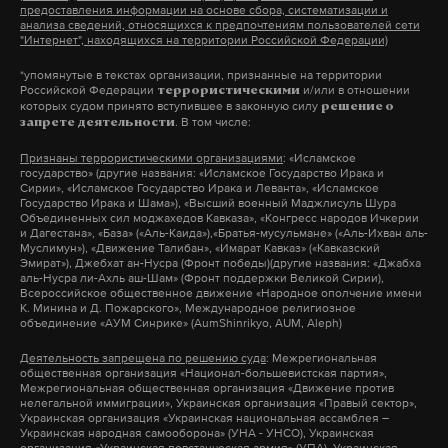
предоставления информации на основе сбора, систематизации и
Петер Мадьяр, хотя и выступает против поставок
анализа сведений, относящихся к предпочтениям пользователей сети
"Интернет", находящихся на территории Российской Федерации)
оружия Украине, заявляет, что при нем «Венгрия
вновь станет сильным союзником в Европейском
*упомянутые в текстах организации, признанные на территории
Российской Федерации
и/или в отношении
террористическими
союзе и НАТО».
которых судом принято вступившее в законную силу
решение о
. В том числе:
запрете деятельности
С победой Мадьяра уже поздравили канцлер
Признаны террористическими организациями
: «Исламское
государство» (другие названия: «Исламское Государство Ирака и
Германии Фридрих Мерц, премьер-министр
Сирии», «Исламское Государство Ирака и Леванта», «Исламское
Государство Ирака и Шама»), «Высший военный Маджлисуль Шура
Великобритании Кир Стармер, фоанцузский
Объединенных сил моджахедов Кавказа», «Конгресс народов Ичкерии
и Дагестана», «База» («Аль-Каида»),«Братья-мусульмане» («Аль-Ихван аль-
лидер Эмманюэль Макрон, а также президент
Муслимун»), «Движение Талибан», «Имарат Кавказ» («Кавказский
Украины Владимир Зеленский.
Эмират»), Джебхат ан-Нусра (Фронт победы)(другие названия: «Джабха
аль-Нусра ли-Ахль аш-Шам» (Фронт поддержки Великой Сирии),
Всероссийское общественное движение «Народное ополчение имени
К. Минина и Д. Пожарского», Международное религиозное
объединение «АУМ Синрике» (AumShinrikyo, AUM, Aleph)
Подпишитесь на Daily Storm в
MAX
. Он
Деятельность запрещена по решению суда
: Межрегиональная
работает там, где тормозит интернет.
общественная организация «Национал-большевистская партия»,
Межрегиональная общественная организация «Движение против
А еще мы есть в
Telegram
,
Дзен
и
VK
.
нелегальной иммиграции», Украинская организация «Правый сектор»,
Украинская организация «Украинская национальная ассамблея –
Украинская народная самооборона» (УНА - УНСО), Украинская
Макс
Telegram
организация «Украинская повстанческая армия» (УПА), Украинская