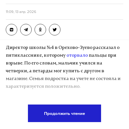
11:09, 13 апр. 2026
Директор школы №4 в Орехово-Зуево рассказал о
пятикласснике, которому
оторвало
пальцы при
взрыве. По его словам, мальчик учился на
четверки, а петарды мог купить с другом в
магазине. Семья подростка на учете не состояла и
характеризуется положительно.
«Школа поддерживает связь с семьей,
разговариваем, чем ей помочь. Папа мальчика
Продолжить чтение
сейчас вместе с ним в больнице в Москве. У них
многодетная семья, еще двое детей у нас