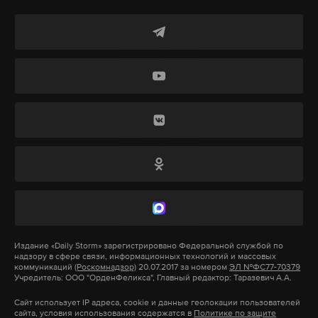
А еще мы есть в
Telegram
,
Дзен
и
VK
.
Макс
Telegram
Дзен
VK
дмитрий песков
война
рф
#
#
#
Издание
«Daily Storm»
зарегистрировано Федеральной службой по
надзору в сфере связи, информационных технологий и массовых
коммуникаций
(Роскомнадзор)
20.07.2017 за номером
ЭЛ №ФС77-70379
Учредитель: ООО "ОрденФеликса", Главный редактор: Таразевич А.А.
Сайт использует IP адреса, cookie и данные геолокации пользователей
сайта, условия использования содержатся в
Политике по защите