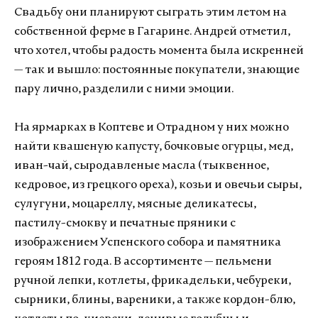
Свадьбу они планируют сыграть этим летом на
собственной ферме в Гагарине. Андрей отметил,
что хотел, чтобы радость момента была искренней
— так и вышло: постоянные покупатели, знающие
пару лично, разделили с ними эмоции.
На ярмарках в Коптеве и Отрадном у них можно
найти квашеную капусту, бочковые огурцы, мед,
иван-чай, сыродавленые масла (тыквенное,
кедровое, из грецкого ореха), козьи и овечьи сыры,
сулугуни, моцареллу, мясные деликатесы,
пастилу-смокву и печатные пряники с
изображением Успенского собора и памятника
героям 1812 года. В ассортименте — пельмени
ручной лепки, котлеты, фрикадельки, чебуреки,
сырники, блины, вареники, а также кордон-блю,