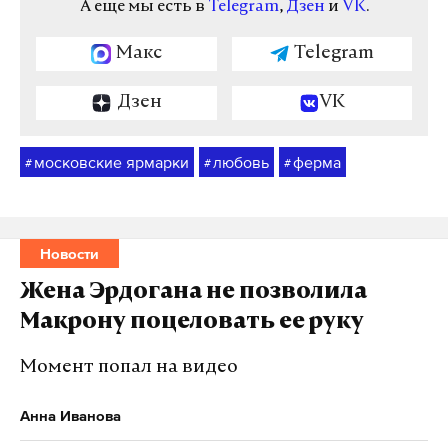
А еще мы есть в
Telegram
,
Дзен
и
VK
.
Макс
Telegram
Дзен
VK
московские ярмарки
любовь
ферма
#
#
#
Новости
Жена Эрдогана не позволила
Макрону поцеловать ее руку
Момент попал на видео
Анна Иванова