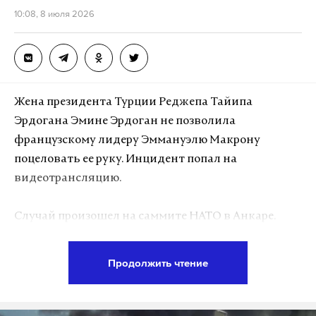
10:08, 8 июля 2026
Жена президента Турции Реджепа Тайипа
Эрдогана Эмине Эрдоган не позволила
французскому лидеру Эммануэлю Макрону
поцеловать ее руку. Инцидент попал на
видеотрансляцию.
Случай произошел на саммите НАТО в Анкаре.
После обмена рукопожатиями с Эрдоганом
французский президент переключился на его
Продолжить чтение
супругу, однако, едва коснувшись губами ее
кисти, та резко убрала руку, оборвав европейский
этикетный жест.