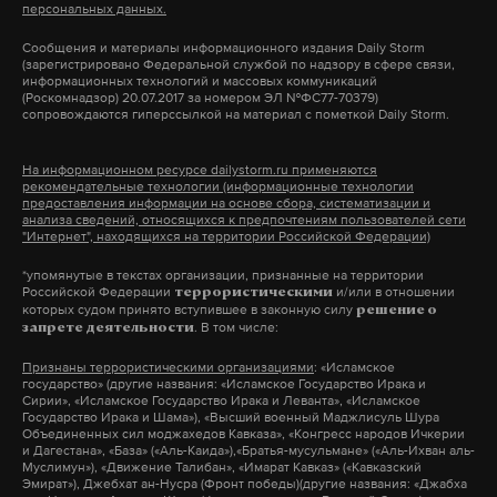
персональных данных.
Сообщения и материалы информационного издания Daily Storm
(зарегистрировано Федеральной службой по надзору в сфере связи,
информационных технологий и массовых коммуникаций
(Роскомнадзор) 20.07.2017 за номером ЭЛ №ФС77-70379)
сопровождаются гиперссылкой на материал с пометкой Daily Storm.
На информационном ресурсе dailystorm.ru применяются
рекомендательные технологии (информационные технологии
предоставления информации на основе сбора, систематизации и
анализа сведений, относящихся к предпочтениям пользователей сети
"Интернет", находящихся на территории Российской Федерации)
*упомянутые в текстах организации, признанные на территории
Российской Федерации
и/или в отношении
террористическими
которых судом принято вступившее в законную силу
решение о
. В том числе:
запрете деятельности
Признаны террористическими организациями
: «Исламское
государство» (другие названия: «Исламское Государство Ирака и
Сирии», «Исламское Государство Ирака и Леванта», «Исламское
Государство Ирака и Шама»), «Высший военный Маджлисуль Шура
Объединенных сил моджахедов Кавказа», «Конгресс народов Ичкерии
и Дагестана», «База» («Аль-Каида»),«Братья-мусульмане» («Аль-Ихван аль-
Муслимун»), «Движение Талибан», «Имарат Кавказ» («Кавказский
Эмират»), Джебхат ан-Нусра (Фронт победы)(другие названия: «Джабха