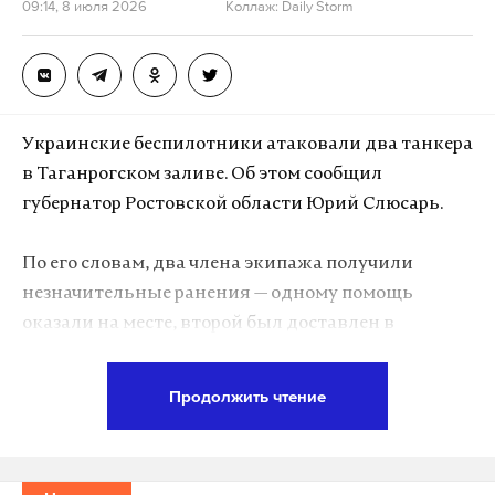
09:14, 8 июля 2026
Коллаж: Daily Storm
Украинские беспилотники атаковали два танкера
в Таганрогском заливе. Об этом сообщил
губернатор Ростовской области Юрий Слюсарь.
По его словам, два члена экипажа получили
незначительные ранения — одному помощь
оказали на месте, второй был доставлен в
больницу, но от госпитализации отказался. Оба
судна следовали в Ростов-на-Дону порожняком,
Продолжить чтение
поэтому разлива топлива не произошло.
За минувшую ночь в регионе уничтожено около 70