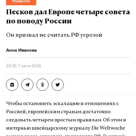
Новости
БПЛА. Атаке подверглись 11 районов:
Миллеровский, Чертковский, Верхнедонской,
Песков дал Европе четыре совета
Шолоховский, Боковский, Тарасовский,
по поводу России
Каменский, Кашарский, Богаевский,
Куйбышевский, Радионово-Несветайский, города
Он призвал не считать РФ угрозой
Новошахтинск и Каменск-Шахтинский, а также
Анна Иванова
акватория Таганрогского залива.
20:30, 7 июля 2026
Подпишитесь на Daily Storm в
MAX
. Он
работает там, где тормозит интернет.
А еще мы есть в
Telegram
,
Дзен
и
VK
.
Чтобы остановить эскалацию в отношениях с
Макс
Telegram
Россией, европейским странам достаточно
Дзен
VK
следовать четырем простым правилам. Об этом в
интервью швейцарскому журналу Die Weltwoche