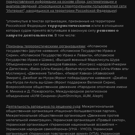
предоставления информации на основе сбора, систематизации и
анализа сведений, относящихся к предпочтениям пользователей сети
"Интернет", находящихся на территории Российской Федерации)
*упомянутые в текстах организации, признанные на территории
Российской Федерации
и/или в отношении
террористическими
которых судом принято вступившее в законную силу
решение о
. В том числе:
запрете деятельности
Признаны террористическими организациями
: «Исламское
государство» (другие названия: «Исламское Государство Ирака и
Сирии», «Исламское Государство Ирака и Леванта», «Исламское
Государство Ирака и Шама»), «Высший военный Маджлисуль Шура
Объединенных сил моджахедов Кавказа», «Конгресс народов Ичкерии
и Дагестана», «База» («Аль-Каида»),«Братья-мусульмане» («Аль-Ихван аль-
Муслимун»), «Движение Талибан», «Имарат Кавказ» («Кавказский
Эмират»), Джебхат ан-Нусра (Фронт победы)(другие названия: «Джабха
аль-Нусра ли-Ахль аш-Шам» (Фронт поддержки Великой Сирии),
Всероссийское общественное движение «Народное ополчение имени
К. Минина и Д. Пожарского», Международное религиозное
объединение «АУМ Синрике» (AumShinrikyo, AUM, Aleph)
Деятельность запрещена по решению суда
: Межрегиональная
общественная организация «Национал-большевистская партия»,
Межрегиональная общественная организация «Движение против
нелегальной иммиграции», Украинская организация «Правый сектор»,
Украинская организация «Украинская национальная ассамблея –
Украинская народная самооборона» (УНА - УНСО), Украинская
организация «Украинская повстанческая армия» (УПА), Украинская