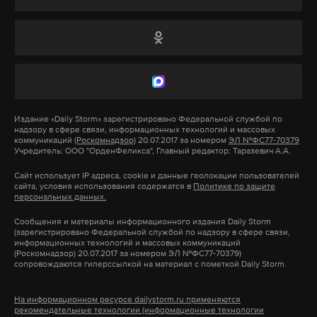
полагают, что к настоящему времени обнаружены
Дзен
VK
все останки погибших, они могут быть безопасно
извлечены из фрагментов фюзеляжа.
анохин
фонбет
задержание
#
#
#
*ЛГБТ — движение признано в РФ экстремистским и
запрещено.
Издание
«Daily Storm»
зарегистрировано Федеральной службой по
надзору в сфере связи, информационных технологий и массовых
коммуникаций
(Роскомнадзор)
20.07.2017 за номером
ЭЛ №ФС77-70379
Учредитель: ООО "ОрденФеликса", Главный редактор: Таразевич А.А.
Подпишитесь на Daily Storm в
MAX
. Он
работает там, где тормозит интернет.
Сайт использует IP адреса, cookie и данные геолокации пользователей
сайта, условия использования содержатся в
Политике по защите
А еще мы есть в
Telegram
,
Дзен
и
VK
.
персональных данных.
Сообщения и материалы информационного издания Daily Storm
Макс
Telegram
(зарегистрировано Федеральной службой по надзору в сфере связи,
информационных технологий и массовых коммуникаций
(Роскомнадзор) 20.07.2017 за номером ЭЛ №ФС77-70379)
Дзен
VK
сопровождаются гиперссылкой на материал с пометкой Daily Storm.
На информационном ресурсе dailystorm.ru применяются
авиакатастрофа
трансгендеры
сша
#
#
#
рекомендательные технологии (информационные технологии