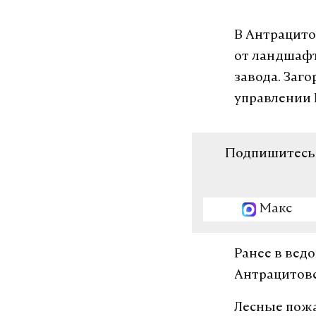
В Антрацито
от ландшафт
завода. Заг
управлении
Подпишитесь н
Макс
Ранее в вед
Антрацитовс
Лесные пожа