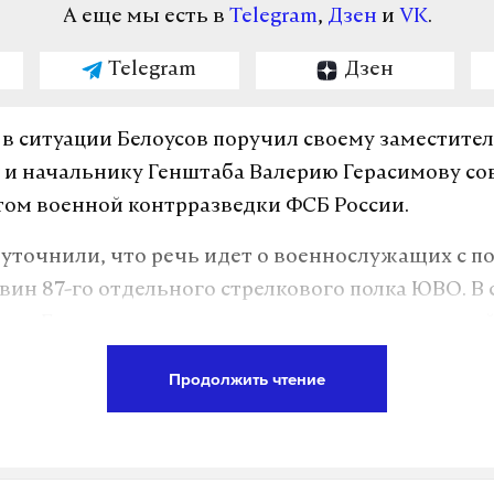
А еще мы есть в
Telegram
,
Дзен
и
VK
.
Telegram
Дзен
 в ситуации Белоусов поручил своему заместите
и начальнику Генштаба Валерию Герасимову со
ом военной контрразведки ФСБ России.
 уточнили, что речь идет о военнослужащих с 
двин 87-го отдельного стрелкового полка ЮВО.
В
 что Белоусов поставил это поручение на личный
Продолжить чтение
минобороны
#
журналист отдела «undefined»