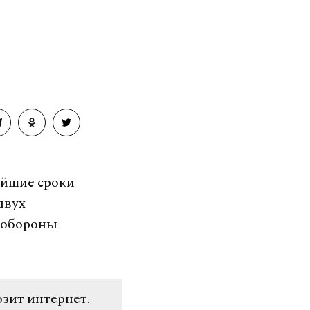
айшие сроки
двух
нобороны
озит интернет.