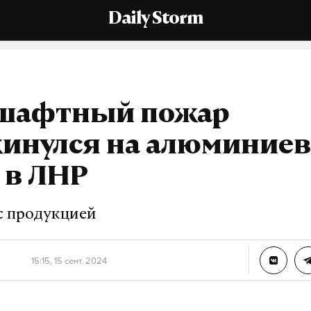
Daily Storm
шафтный пожар
кинулся на алюминие
 в ЛНР
с продукцией
15:15, 15 сент. 2024