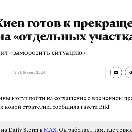
 Киев готов к прекра
на «отдельных участк
лит «заморозить ситуацию»
13:51, 15 сент. 2024
ины могут пойти на соглашение о временном п
х новой стратегии, сообщила газета Bild.
а Daily Storm в
MAX
. Он работает там, где торм