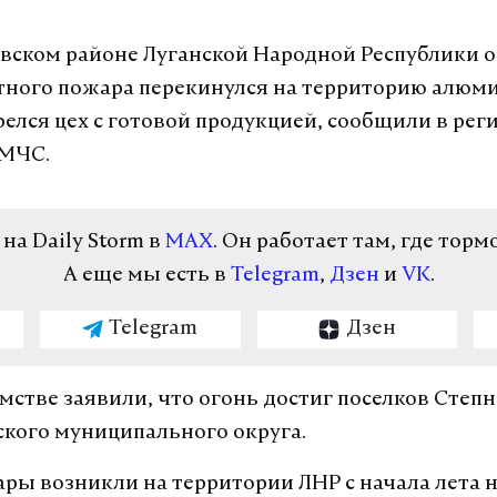
вском районе Луганской Народной Республики 
ного пожара перекинулся
на территорию алюм
орелся цех с готовой продукцией, сообщили в ре
 МЧС.
а Daily Storm в
MAX
. Он работает там, где торм
А еще мы есть в
Telegram
,
Дзен
и
VK
.
Telegram
Дзен
омстве заявили, что огонь достиг поселков Степ
кого муниципального округа.
ры возникли на территории ЛНР с начала лета 