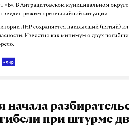
ет «Ъ». В Антрацитовском муниципальном округе
ря введен режим чрезвычайной ситуации.
ритории ЛНР сохраняется наивысший (пятый) кл
асности. Известно как минимум о двух погибших
орело.
лнр
#
 начала разбиратель
 гибели при штурме д