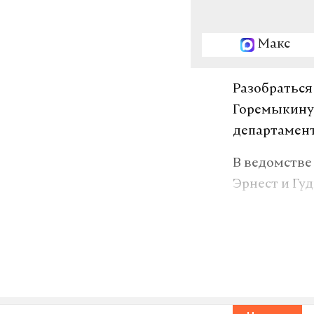
Макс
Разобраться
Горемыкину 
департамент
В ведомстве
Эрнест и Гу
отмечается,
сво
гибель
#
#
Татьяна Мосина