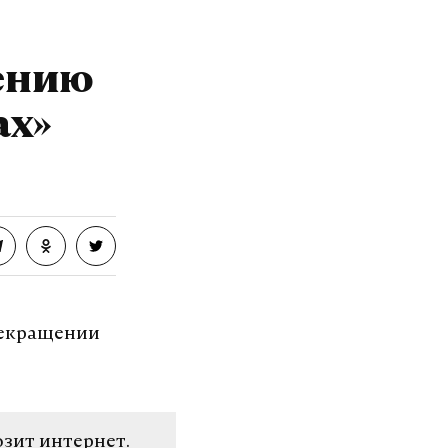
щению
ах»
рекращении
озит интернет.