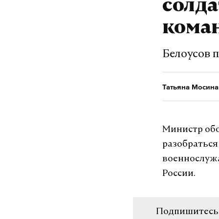
солд
кома
Белоусов 
Татьяна Мосина
Министр обо
разобраться
военнослуж
России.
Подпишитесь н