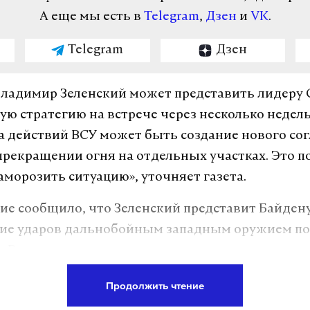
А еще мы есть в
Telegram
,
Дзен
и
VK
.
Telegram
Дзен
Владимир Зеленский может представить лидеру
ую стратегию
на встрече через несколько недель
а действий ВСУ может быть создание нового со
рекращении огня на отдельных участках. Это п
аморозить ситуацию», уточняет газета.
ие сообщило, что Зеленский представит Байден
ние ударов дальнобойным западным оружием по
 России.
ообщали, что во время встречи Зеленского
Продолжить чтение
аря США Энтони Блинкена президент Украины п