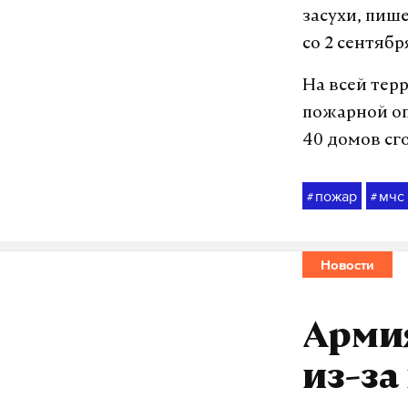
засухи, пиш
со 2 сентяб
На всей тер
пожарной оп
40 домов сг
пожар
мчс
#
#
Новости
Армия
из-за