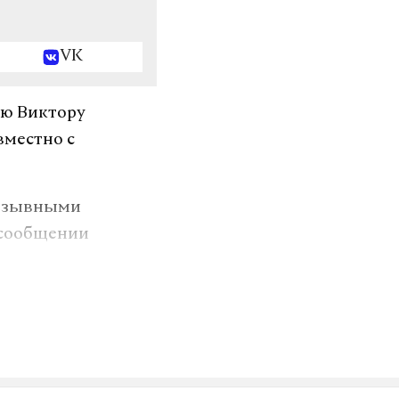
VK
лю Виктору
вместно с
позывными
 сообщении
 контроль.