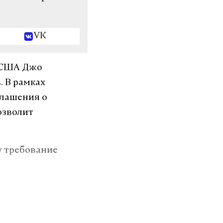
VK
 США Джо
. В рамках
глашения о
озволит
у требование
редставил