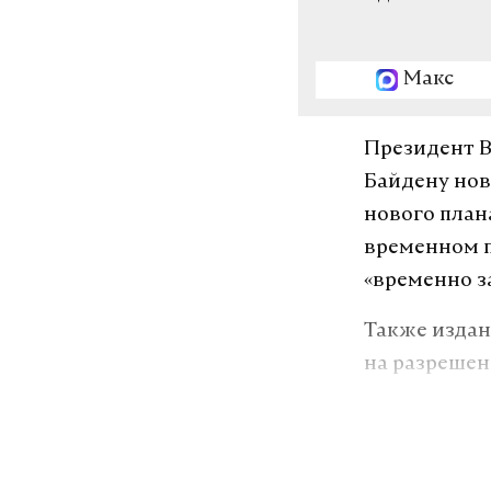
Макс
Президент 
Байдену нов
нового план
временном п
«временно з
Также издан
на разреше
территориям
Ранее СМИ с
и госсекрет