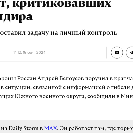
ат, критиковавших
ндира
поставил задачу на личный контроль
14:12, 15 сент. 2024
роны России Андрей Белоусов поручил в кратч
 в ситуации, связанной с информацией о гибели 
ащих Южного военного округа, сообщили в Ми
а Daily Storm в
MAX
. Он работает там, где торм