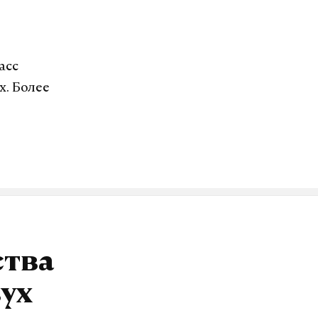
асс
. Более
ства
вух