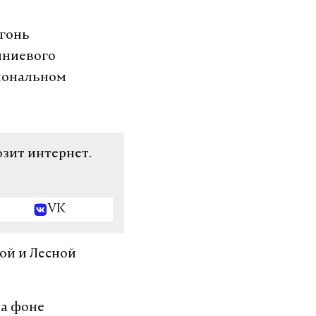
огонь
иниевого
гиональном
озит интернет.
VK
ной и Лесной
на фоне