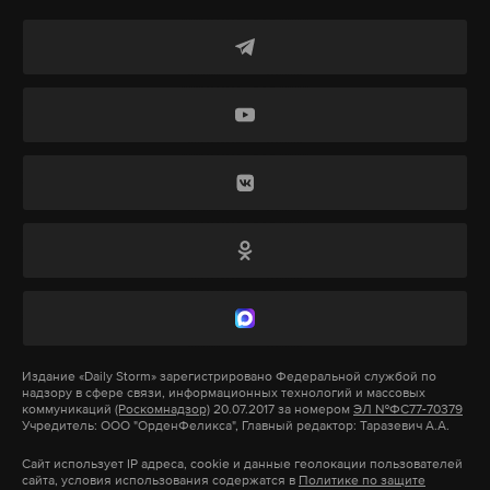
территорией Белгородской области.
Подпишитесь на Daily Storm в
MAX
. Он
работает там, где тормозит интернет.
А еще мы есть в
Telegram
,
Дзен
и
VK
.
Макс
Telegram
Дзен
VK
сво
белгородская область
пво
бпла
#
#
#
#
Издание
«Daily Storm»
зарегистрировано Федеральной службой по
надзору в сфере связи, информационных технологий и массовых
коммуникаций
(Роскомнадзор)
20.07.2017 за номером
ЭЛ №ФС77-70379
Учредитель: ООО "ОрденФеликса", Главный редактор: Таразевич А.А.
Сайт использует IP адреса, cookie и данные геолокации пользователей
сайта, условия использования содержатся в
Политике по защите