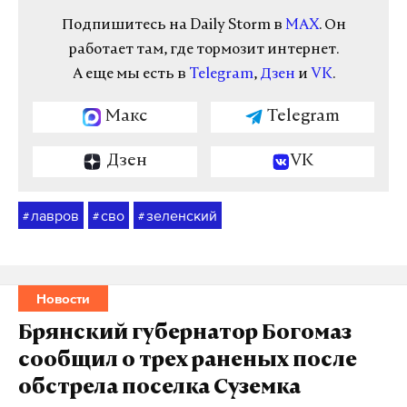
Подпишитесь на Daily Storm в
MAX
. Он
работает там, где тормозит интернет.
А еще мы есть в
Telegram
,
Дзен
и
VK
.
Макс
Telegram
Дзен
VK
лавров
сво
зеленский
#
#
#
Новости
Брянский губернатор Богомаз
сообщил о трех раненых после
обстрела поселка Суземка