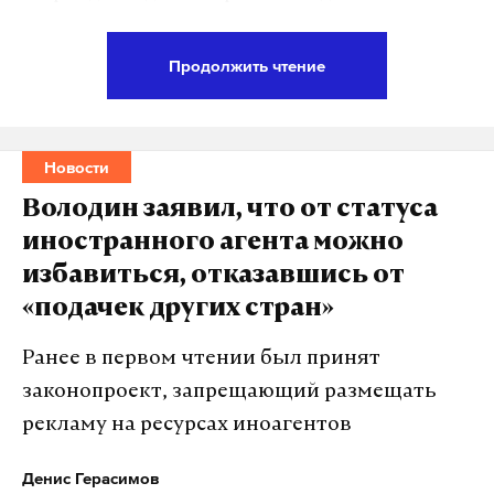
именно строение подверглось обстрелу,
губернатор не уточнил.
Продолжить чтение
Суземка находится на расстоянии менее 10
километров от границы с Сумской областью
Новости
Украины. Населенный пункт периодически
обстреливают.
Володин заявил, что от статуса
иностранного агента можно
Утром 20 декабря 2022 года глава области
избавиться, отказавшись от
сообщил, что в поселке частично нарушено
«подачек других стран»
электроснабжение и повреждена железная
дорога.
Ранее в первом чтении был принят
законопроект, запрещающий размещать
рекламу на ресурсах иноагентов
Подпишитесь на Daily Storm в
MAX
. Он
работает там, где тормозит интернет.
Денис Герасимов
А еще мы есть в
Telegram
,
Дзен
и
VK
.