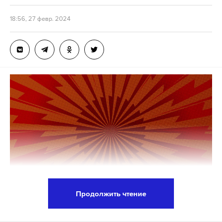
18:56, 27 февр. 2024
Макс
Telegram
Дзен
VK
богомаз
брянская область
обстрелы
#
#
#
Продолжить чтение
Избавиться от статуса иноагента можно,