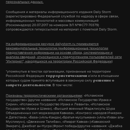
персональных данных.
Сообщения и материалы информационного издания Daily Storm
(зарегистрировано Федеральной службой по надзору в сфере связи,
информационных технологий и массовых коммуникаций
(Роскомнадзор) 20.07.2017 за номером ЭЛ №ФС77-70379)
сопровождаются гиперссылкой на материал с пометкой Daily Storm.
На информационном ресурсе dailystorm.ru применяются
рекомендательные технологии (информационные технологии
предоставления информации на основе сбора, систематизации и
анализа сведений, относящихся к предпочтениям пользователей сети
"Интернет", находящихся на территории Российской Федерации)
*упомянутые в текстах организации, признанные на территории
Российской Федерации
и/или в отношении
террористическими
которых судом принято вступившее в законную силу
решение о
. В том числе:
запрете деятельности
Признаны террористическими организациями
: «Исламское
государство» (другие названия: «Исламское Государство Ирака и
Сирии», «Исламское Государство Ирака и Леванта», «Исламское
Государство Ирака и Шама»), «Высший военный Маджлисуль Шура
Объединенных сил моджахедов Кавказа», «Конгресс народов Ичкерии
и Дагестана», «База» («Аль-Каида»),«Братья-мусульмане» («Аль-Ихван аль-
Муслимун»), «Движение Талибан», «Имарат Кавказ» («Кавказский
Эмират»), Джебхат ан-Нусра (Фронт победы)(другие названия: «Джабха