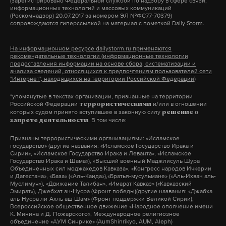
(зарегистрировано Федеральной службой по надзору в сфере связи,
информационных технологий и массовых коммуникаций
(Роскомнадзор) 20.07.2017 за номером ЭЛ №ФС77-70379)
«Я в свое время рецензировал одну
сопровождаются гиперссылкой на материал с пометкой Daily Storm.
демографическую работу, где пытались
исследовать зависимость графика рождения от
На информационном ресурсе dailystorm.ru применяются
рекомендательные технологии (информационные технологии
постов. Но так как в настоящее время все-таки
предоставления информации на основе сбора, систематизации и
постящихся не так много, эта зависимость не
анализа сведений, относящихся к предпочтениям пользователей сети
"Интернет", находящихся на территории Российской Федерации)
очень видна, она едва заметна. До революции она
*упомянутые в текстах организации, признанные на территории
была заметна, а сейчас — не так», — говорит
Российской Федерации
и/или в отношении
террористическими
священник.
которых судом принято вступившее в законную силу
решение о
. В том числе:
запрете деятельности
Признаны террористическими организациями
: «Исламское
Савченко призвал людей следовать посту, потому
государство» (другие названия: «Исламское Государство Ирака и
что, по его словам, это несет большую пользу во
Сирии», «Исламское Государство Ирака и Леванта», «Исламское
Государство Ирака и Шама»), «Высший военный Маджлисуль Шура
всех отношениях.
Объединенных сил моджахедов Кавказа», «Конгресс народов Ичкерии
и Дагестана», «База» («Аль-Каида»),«Братья-мусульмане» («Аль-Ихван аль-
Муслимун»), «Движение Талибан», «Имарат Кавказ» («Кавказский
Эмират»), Джебхат ан-Нусра (Фронт победы)(другие названия: «Джабха
Великий пост в 2025 году длится с 3 марта по 19
аль-Нусра ли-Ахль аш-Шам» (Фронт поддержки Великой Сирии),
Всероссийское общественное движение «Народное ополчение имени
апреля. 20 апреля Русская православная церковь
К. Минина и Д. Пожарского», Международное религиозное
отмечает праздник Светлого Христова
объединение «АУМ Синрике» (AumShinrikyo, AUM, Aleph)