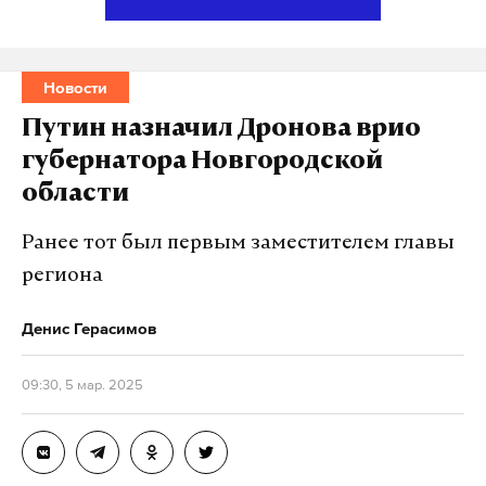
работает там, где тормозит интернет.
А еще мы есть в
Telegram
,
Дзен
и
VK
.
Новости
Макс
Telegram
Путин назначил Дронова врио
Дзен
VK
губернатора Новгородской
области
Ранее тот был первым заместителем главы
региона
Денис Герасимов
09:30, 5 мар. 2025