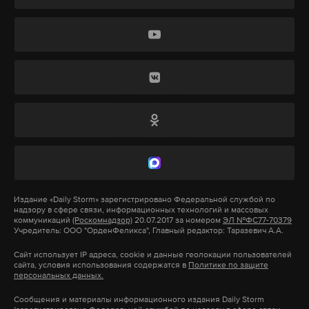
Украине также подписано не было.
объяснил иерей Daily Storm.
Позже стало известно, что Трамп распорядился
Церковь признает, что сейчас мы находимся в
остановить оказание военной помощи
непростой демографической обстановке, отметил
Киеву. Прекратились и поставки оружия и
Николай Савченко.
техники, уже находящихся на территории
Польши.
«Мы все это знаем, понимаем, видим, скорбим,
дональд трамп
владимир зеленский
украина
конечно же. Но я думаю, что все-таки периоды
#
#
#
воздержания, наоборот, помогают», — отметил он.
переговоры
#
Издание
«Daily Storm»
зарегистрировано Федеральной службой по
Иерей рассказал, что в дореволюционной России
надзору в сфере связи, информационных технологий и массовых
наблюдался рост числа рожденных со сдвигом в
коммуникаций
(Роскомнадзор)
20.07.2017 за номером
ЭЛ №ФС77-70379
Учредитель: ООО "ОрденФеликса", Главный редактор: Таразевич А.А.
девять месяцев с момента окончания поста.
Сайт использует IP адреса, cookie и данные геолокации пользователей
Сейчас такая зависимость едва заметна, потому
сайта, условия использования содержатся в
Политике по защите
персональных данных.
что, по статистике, воздержание от секса во время
поста не так широко распространено.
Сообщения и материалы информационного издания Daily Storm