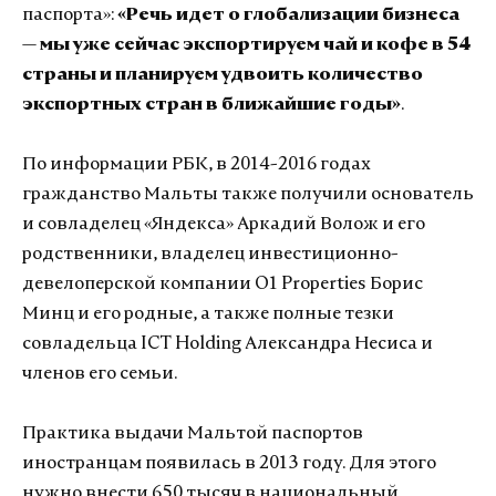
паспорта»:
«Речь идет о глобализации бизнеса
— мы уже сейчас экспортируем чай и кофе в 54
страны и планируем удвоить количество
экспортных стран в ближайшие годы»
.
По информации РБК, в 2014-2016 годах
гражданство Мальты также получили основатель
и совладелец «Яндекса» Аркадий Волож и его
родственники, владелец инвестиционно-
девелоперской компании O1 Properties Борис
Минц и его родные, а также полные тезки
совладельца ICT Holding Александра Несиса и
членов его семьи.
Практика выдачи Мальтой паспортов
иностранцам появилась в 2013 году. Для этого
нужно внести 650 тысяч в национальный