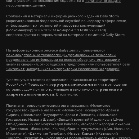
сайта, условия использования содержатся в
Политике по защите
Подпишитесь на Daily Storm в
MAX
. Он
персональных данных.
Подпишитесь на Daily Storm в
MAX
. Он
работает там, где тормозит интернет.
работает там, где тормозит интернет.
Сообщения и материалы информационного издания Daily Storm
А еще мы есть в
Telegram
,
Дзен
и
VK
.
(зарегистрировано Федеральной службой по надзору в сфере связи,
А еще мы есть в
Telegram
,
Дзен
и
VK
.
информационных технологий и массовых коммуникаций
(Роскомнадзор) 20.07.2017 за номером ЭЛ №ФС77-70379)
Макс
Telegram
сопровождаются гиперссылкой на материал с пометкой Daily Storm.
Макс
Telegram
Дзен
VK
На информационном ресурсе dailystorm.ru применяются
Дзен
VK
рекомендательные технологии (информационные технологии
предоставления информации на основе сбора, систематизации и
анализа сведений, относящихся к предпочтениям пользователей сети
"Интернет", находящихся на территории Российской Федерации)
*упомянутые в текстах организации, признанные на территории
Российской Федерации
и/или в отношении
террористическими
Для ликвидации последствий ЧП привлечены 21
которых судом принято вступившее в законную силу
решение о
. В том числе:
единица техники и 111 человек, в том числе
запрете деятельности
четыре машины и 41 сотрудник МЧС, уточнили в
Признаны террористическими организациями
: «Исламское
государство» (другие названия: «Исламское Государство Ирака и
спасательном ведомстве. Проводится разбор
Сирии», «Исламское Государство Ирака и Леванта», «Исламское
Государство Ирака и Шама»), «Высший военный Маджлисуль Шура
завалов. Угрозы повторных взрывов и возгорания
Объединенных сил моджахедов Кавказа», «Конгресс народов Ичкерии
нет. На месте происшествия развернут пункт
и Дагестана», «База» («Аль-Каида»),«Братья-мусульмане» («Аль-Ихван аль-
Муслимун»), «Движение Талибан», «Имарат Кавказ» («Кавказский
временного размещения людей.
Эмират»), Джебхат ан-Нусра (Фронт победы)(другие названия: «Джабха