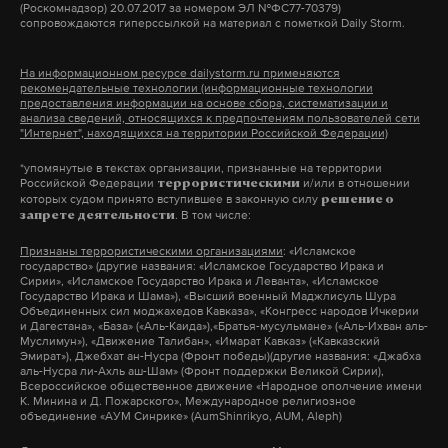
(Роскомнадзор) 20.07.2017 за номером ЭЛ №ФС77-70379)
сопровождаются гиперссылкой на материал с пометкой Daily Storm.
работает там, где тормозит интернет.
А еще мы есть в
Telegram
,
Дзен
и
VK
.
На информационном ресурсе dailystorm.ru применяются
рекомендательные технологии (информационные технологии
Макс
Telegram
предоставления информации на основе сбора, систематизации и
анализа сведений, относящихся к предпочтениям пользователей сети
"Интернет", находящихся на территории Российской Федерации)
Дзен
VK
*упомянутые в текстах организации, признанные на территории
Российской Федерации
и/или в отношении
террористическими
которых судом принято вступившее в законную силу
решение о
сизо
попов
следствие
#
#
#
. В том числе:
запрете деятельности
Признаны террористическими организациями
: «Исламское
государство» (другие названия: «Исламское Государство Ирака и
Сирии», «Исламское Государство Ирака и Леванта», «Исламское
Государство Ирака и Шама»), «Высший военный Маджлисуль Шура
Объединенных сил моджахедов Кавказа», «Конгресс народов Ичкерии
и Дагестана», «База» («Аль-Каида»),«Братья-мусульмане» («Аль-Ихван аль-
Муслимун»), «Движение Талибан», «Имарат Кавказ» («Кавказский
Эмират»), Джебхат ан-Нусра (Фронт победы)(другие названия: «Джабха
аль-Нусра ли-Ахль аш-Шам» (Фронт поддержки Великой Сирии),
Всероссийское общественное движение «Народное ополчение имени
К. Минина и Д. Пожарского», Международное религиозное
объединение «АУМ Синрике» (AumShinrikyo, AUM, Aleph)