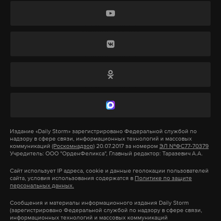
предоставления гуманитарной помощи.
Дзен
VK
Эти материалы предназначались для
зеленский
переговоры
стамбул
сво
оборудования инженерных оборонительных
#
#
#
#
сооружений на линии боевого соприкосновения.
путин
#
Их стоимость составляет более 130 миллионов
рублей.
В июле 2023 года член комитета Госдумы по
обороне, экс-командующий 58-й армией Андрей
Издание
«Daily Storm»
зарегистрировано Федеральной службой по
надзору в сфере связи, информационных технологий и массовых
Гурулев опубликовал обращение Попова к своим
коммуникаций
(Роскомнадзор)
20.07.2017 за номером
ЭЛ №ФС77-70379
Учредитель: ООО "ОрденФеликса", Главный редактор: Таразевич А.А.
бойцам. Генерал-майор сообщил, что его сняли
должности, после того как он рассказал
Сайт использует IP адреса, cookie и данные геолокации пользователей
сайта, условия использования содержатся в
Политике по защите
руководству Минобороны о проблемах на СВО.
персональных данных.
Сообщения и материалы информационного издания Daily Storm
(зарегистрировано Федеральной службой по надзору в сфере связи,
информационных технологий и массовых коммуникаций
Подпишитесь на Daily Storm в
MAX
. Он