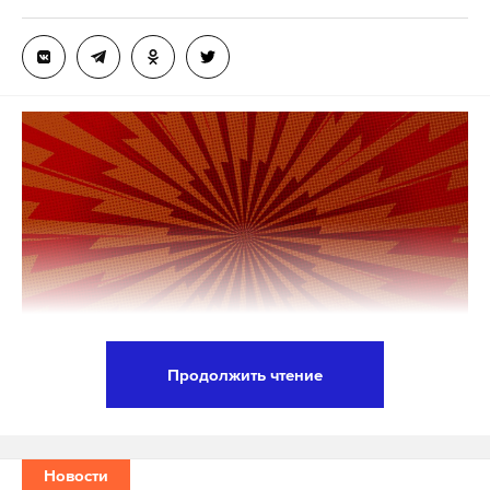
Новгородской области. В 2013 году окончил
Военно-космическую академию Можайского.
Власов с декабря 2021 года получил должность
руководителя Главного управления
строительства Краснодарского края, а в марте
2022-го — главы департамента строительства
региона.
В декабре того же года он стал вице-губернатором,
курирующим работу департаментов по
архитектуре и градостроительству, по надзору в
строительной сфере, госжилинспекции, а также
Продолжить чтение
Министерства ГО и ЧС.
Если Киев хочет вернуться к переговорам, пусть
возвращается, исходя из реалий на земле и итогов
Подпишитесь на Daily Storm в
MAX
. Он
стамбульских переговоров. Об этом заявил
Новости