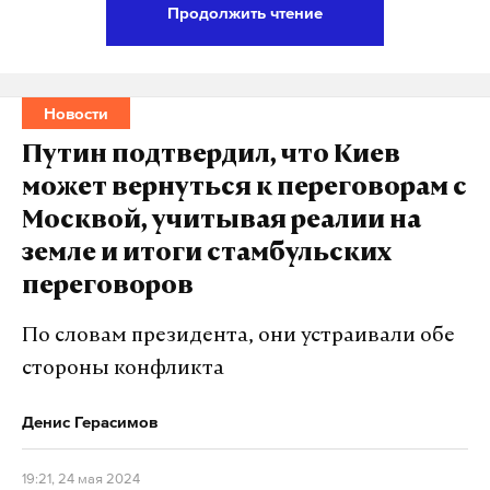
Продолжить чтение
Заместителя губернатора Краснодарского края
Сергея Власова задержали при получении взятки.
Об этом сообщает РИА Новости со ссылкой на
Новости
источник в правоохранительных органах.
Путин подтвердил, что Киев
может вернуться к переговорам с
Как пишет ТАСС, Власова подозревают в
Москвой, учитывая реалии на
получении взятки в размере 1,3 миллиона рублей.
земле и итоги стамбульских
Официальных заявлений насчет ареста политика
переговоров
пока нет.
По словам президента, они устраивали обе
Позже адвокат замгубернатора заявил, что он
стороны конфликта
подписал соглашение о неразглашении,
сообщает
«Коммерсантъ».
Денис Герасимов
Власову 32 года. Он родился в городе Боровичи
19:21, 24 мая 2024