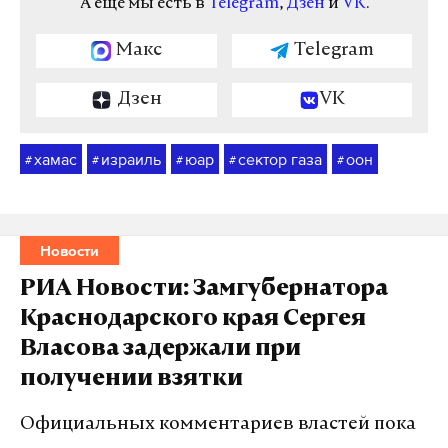
А еще мы есть в
Telegram
,
Дзен
и
VK
.
Макс
Telegram
Дзен
VK
хамас
израиль
юар
сектор газа
оон
#
#
#
#
#
Новости
РИА Новости: Замгубернатора
Краснодарского края Сергея
Власова задержали при
получении взятки
Официальных комментариев властей пока