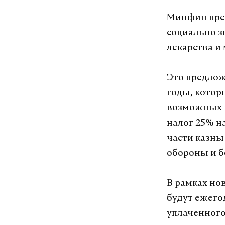
Минфин пред
социально з
лекарства и
Это предлож
годы, котор
возможных и
налог 25% н
части казны
обороны и б
В рамках нов
будут ежего
уплаченного