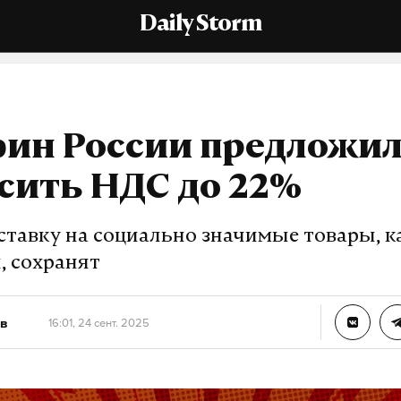
Daily Storm
ин России предложи
сить НДС до 22%
ставку на социально значимые товары, к
, сохранят
в
16:01, 24 сент. 2025