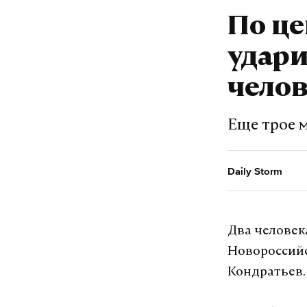
По ц
удари
челов
Еще трое 
Daily Storm
Два человек
Новороссийс
Кондратьев.