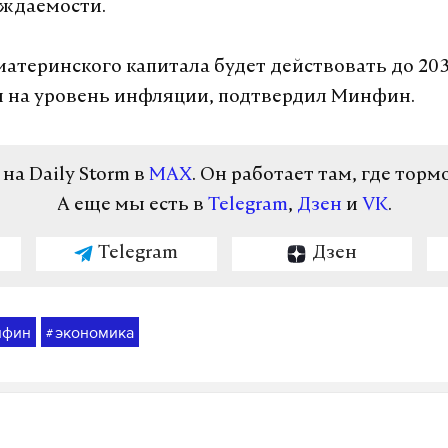
уждаемости.
атеринского капитала будет действовать до 203
 на уровень инфляции, подтвердил Минфин.
а Daily Storm в
MAX
. Он работает там, где торм
А еще мы есть в
Telegram
,
Дзен
и
VK
.
Telegram
Дзен
нфин
экономика
#