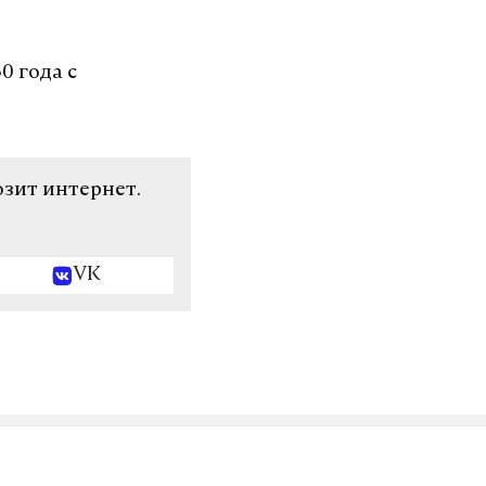
0 года с
озит интернет.
VK