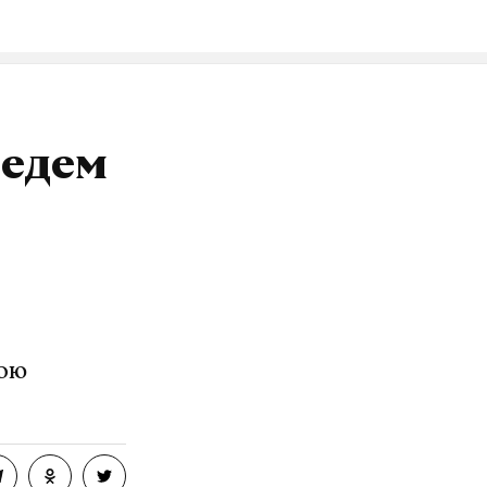
ведем
вою