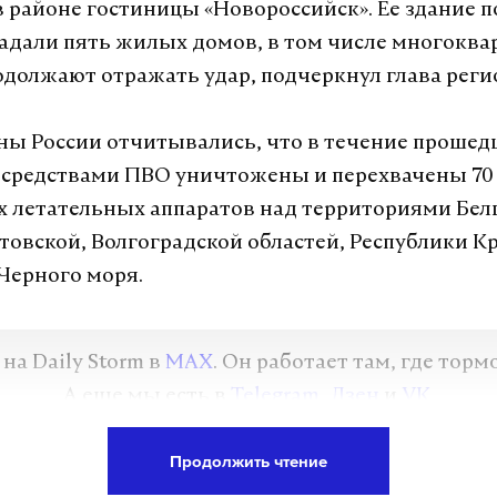
в районе гостиницы «Новороссийск». Ее здание 
адали пять жилых домов, в том числе многоква
должают отражать удар, подчеркнул глава реги
ы России отчитывались, что в течение прошед
средствами ПВО уничтожены и перехвачены 70
 летательных аппаратов над территориями Бел
стовской, Волгоградской областей, Республики К
Черного моря.
а Daily Storm в
MAX
. Он работает там, где торм
А еще мы есть в
Telegram
,
Дзен
и
VK
.
Telegram
Дзен
Продолжить чтение