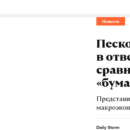
новороссийс
#
Новости
Песко
в отв
сравн
«бум
Представи
макроэкон
Daily Storm