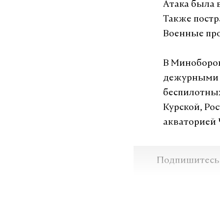
Атака была 
Также постр
Военные про
В Миноборон
дежурными 
беспилотных
Курской, Ро
акваторией 
Подпишитесь н
Макс