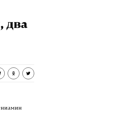
, два
Вениамин