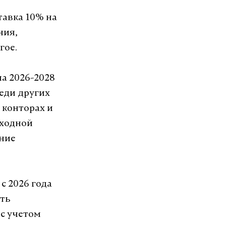
тавка 10% на
ния,
гое.
а 2026-2028
еди других
 конторах и
оходной
ание
с 2026 года
сть
 с учетом