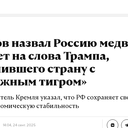
к
краснодарский край
атака беспилотников
#
#
в назвал Россию мед
ет на слова Трампа,
ившего страну с
ажным тигром»
тель Кремля указал, что РФ сохраняет с
омическую стабильность
14:04, 24 сент. 2025