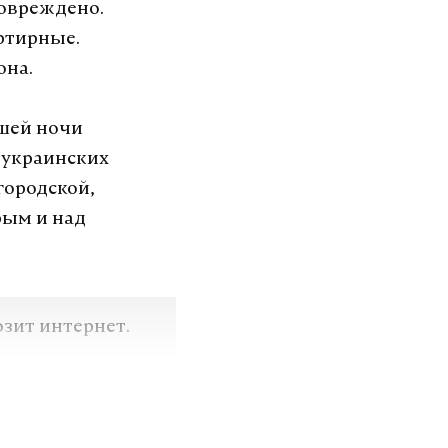
повреждено.
ртирные.
она.
шей ночи
 украинских
городской,
рым и над
озит интернет.
VK