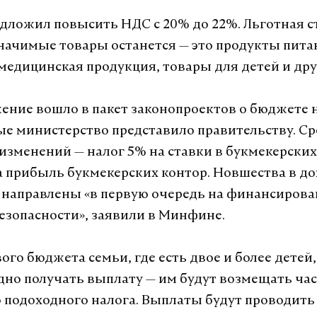
ложил повысить НДС с 20% до 22%. Льготная с
начимые товары останется — это продукты пита
 медицинская продукция, товары для детей и дру
ение вошло в пакет законопроектов о бюджете н
ые министерство представило правительству. Ср
зменений — налог 5% на ставки в букмекерских
а прибыль букмекерских контор. Новшества в д
 направлены «в первую очередь на финансиров
езопасности», заявили в Минфине.
ого бюджета семьи, где есть двое и более детей, 
дно получать выплату — им будут возмещать ча
 подоходного налога. Выплаты будут проводить