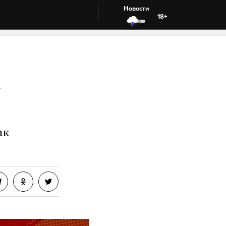
Новости
18+
л
ак