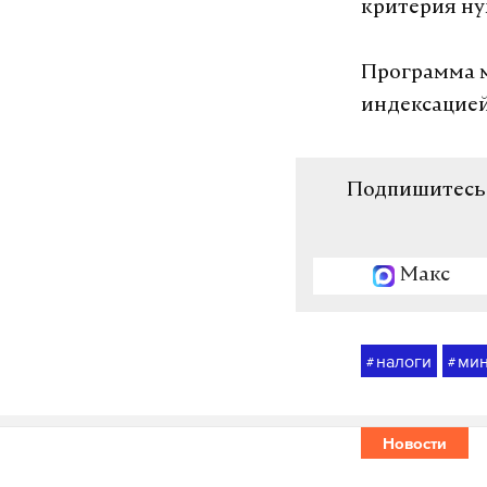
критерия н
Программа м
индексацией
Подпишитесь н
Макс
налоги
ми
#
#
Новости