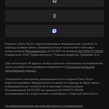
участвуют четыре кандидата. Все они
ракетно-артиллерийских ударов».
зарегистрированы Центральной избирательной
комиссией.
Утром 14 марта ФСБ России сообщила о
задержании в Санкт-Петербурге участников
запрещенной террористической организации
Подпишитесь на Daily Storm в
MAX
. Он
«Русский добровольческий корпус» (РДК)*. По
работает там, где тормозит интернет.
информации ведомства, они планировали
Издание
«Daily Storm»
зарегистрировано Федеральной службой по
А еще мы есть в
Telegram
,
Дзен
и
VK
.
надзору в сфере связи, информационных технологий и массовых
отравить отправляемую в зону СВО
коммуникаций
(Роскомнадзор)
20.07.2017 за номером
ЭЛ №ФС77-70379
Учредитель: ООО "ОрденФеликса", Главный редактор: Таразевич А.А.
гуманитарную помощь для солдат.
Макс
Telegram
Сайт использует IP адреса, cookie и данные геолокации пользователей
сайта, условия использования содержатся в
Политике по защите
Дзен
VK
*Организация признана террористической и
персональных данных.
запрещена в России.
Сообщения и материалы информационного издания Daily Storm
(зарегистрировано Федеральной службой по надзору в сфере связи,
вмешательство в выборы
москва
цик
#
#
#
информационных технологий и массовых коммуникаций
(Роскомнадзор) 20.07.2017 за номером ЭЛ №ФС77-70379)
выборы
#
сопровождаются гиперссылкой на материал с пометкой Daily Storm.
Подпишитесь на Daily Storm в
MAX
. Он
работает там, где тормозит интернет.
На информационном ресурсе dailystorm.ru применяются
А еще мы есть в
Telegram
,
Дзен
и
VK
.