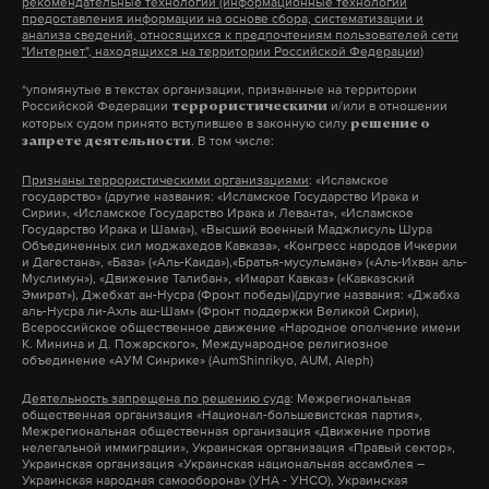
рекомендательные технологии (информационные технологии
предоставления информации на основе сбора, систематизации и
анализа сведений, относящихся к предпочтениям пользователей сети
Макс
Telegram
"Интернет", находящихся на территории Российской Федерации)
*упомянутые в текстах организации, признанные на территории
Дзен
VK
Российской Федерации
и/или в отношении
террористическими
которых судом принято вступившее в законную силу
решение о
. В том числе:
запрете деятельности
Признаны террористическими организациями
: «Исламское
государство» (другие названия: «Исламское Государство Ирака и
Сирии», «Исламское Государство Ирака и Леванта», «Исламское
Государство Ирака и Шама»), «Высший военный Маджлисуль Шура
В Петербурге ФСБ задержала
Объединенных сил моджахедов Кавказа», «Конгресс народов Ичкерии
и Дагестана», «База» («Аль-Каида»),«Братья-мусульмане» («Аль-Ихван аль-
четверых членов РДК, они
Муслимун»), «Движение Талибан», «Имарат Кавказ» («Кавказский
Эмират»), Джебхат ан-Нусра (Фронт победы)(другие названия: «Джабха
хотели отравить собранные
аль-Нусра ли-Ахль аш-Шам» (Фронт поддержки Великой Сирии),
для отправки в зону СВО
Всероссийское общественное движение «Народное ополчение имени
К. Минина и Д. Пожарского», Международное религиозное
продукты
объединение «АУМ Синрике» (AumShinrikyo, AUM, Aleph)
Также мужчин подозревают в подготовке
Деятельность запрещена по решению суда
: Межрегиональная
терактов
общественная организация «Национал-большевистская партия»,
Межрегиональная общественная организация «Движение против
нелегальной иммиграции», Украинская организация «Правый сектор»,
14 марта 2024
Украинская организация «Украинская национальная ассамблея –
Украинская народная самооборона» (УНА - УНСО), Украинская