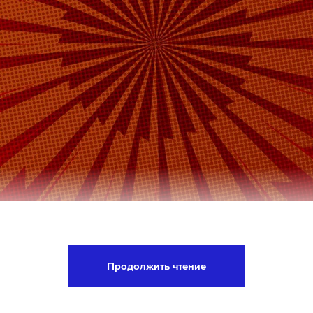
айонный суд Москвы арестовал фигурантов по 
лении должностными полномочиями в «РОСНАНО
Продолжить чтение
пресс-службе суда.