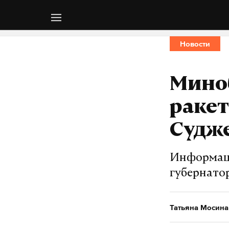
Новости
Мино
ракет
Судж
Информаци
губернато
Татьяна Мосина