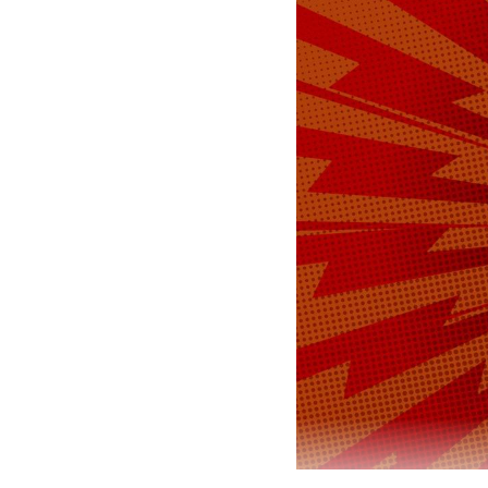
данные отче
лице РФ нед
финансовом
По данным п
выданных го
дополнитель
корпорации 
рублей, уто
Подпишитесь н
Макс