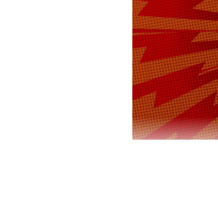
Мещанский р
злоупотреб
сообщили в 