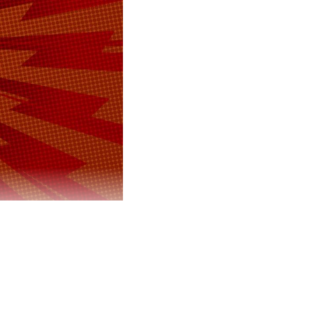
делу о
». Об этом