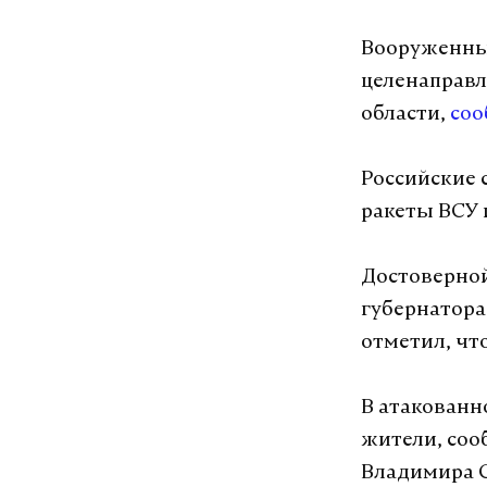
Вооруженные
целенаправл
области,
со
Российские 
ракеты ВСУ 
Достоверной
губернатора
отметил, чт
В атакован
жители, соо
Владимира С