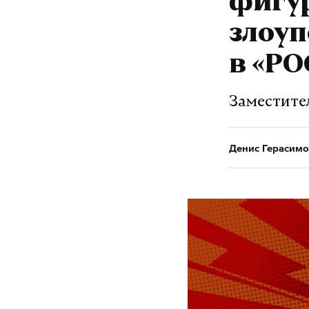
фигур
злоу
в «Р
Заместите
Денис Герасимо