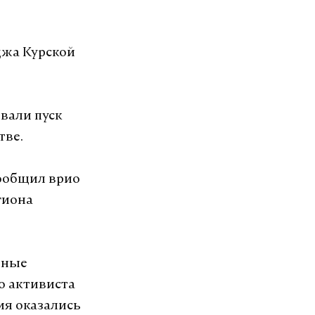
джа Курской
вали пуск
тве.
сообщил врио
гиона
рные
го активиста
ия оказались