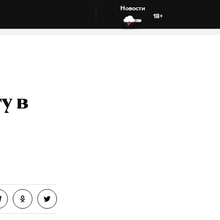
Новости
18+
у в
о