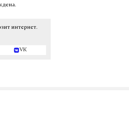
ждена.
озит интернет.
VK