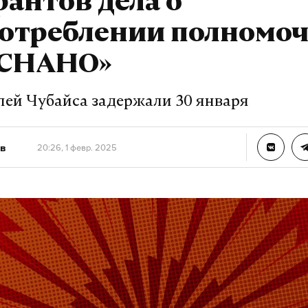
антов дела о
потреблении полномо
ОСНАНО»
лей Чубайса задержали 30 января
в
20:26, 1 февр. 2025