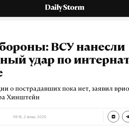
Daily Storm
бороны: ВСУ нанесли
ный удар по интернат
е
и о пострадавших пока нет, заявил ври
ра Хинштейн
09:16, 2 февр. 2025