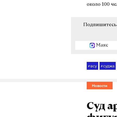
около 100 ч
Подпишитесь н
Макс
всу
суджа
#
#
Новости
Суд а