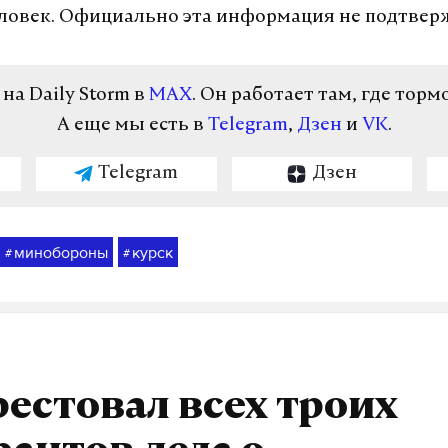
еловек. Официально эта информация не подтвер
а Daily Storm в
MAX
. Он работает там, где торм
А еще мы есть в
Telegram
,
Дзен
и
VK
.
Telegram
Дзен
минобороны
курск
#
#
рестовал всех троих