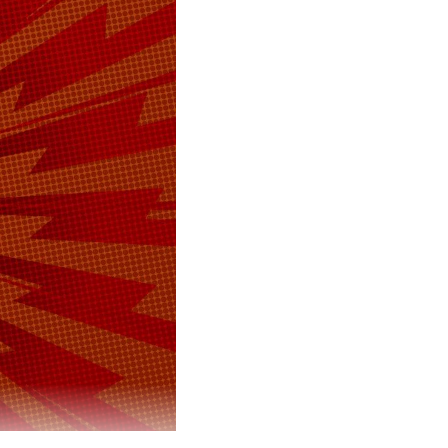
у общества в
ном
ыва ранее
дарственной
иарда
озит интернет.
VK