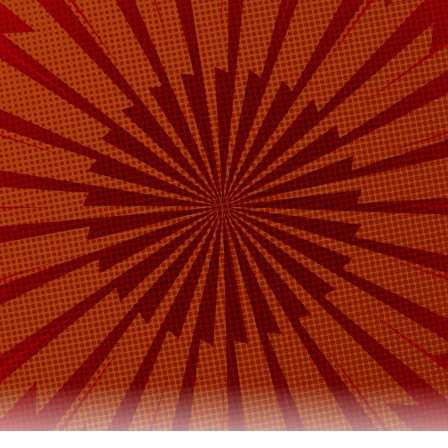
тности, предоставили единственному акционер
остоверные сведения о якобы удовлетворитель
 положении «РОСНАНО».
равоохранителей, «это позволило избежать отз
сударственных гарантий, а также привлечь
ное финансирование». В итоге из бюджета госу
было выделено в 2022-2024 годах более 43 милл
чнили в МВД.
а Daily Storm в
MAX
. Он работает там, где торм
А еще мы есть в
Telegram
,
Дзен
и
VK
.
Telegram
Дзен