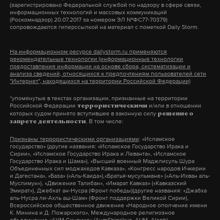
Подпишитесь на Daily Storm в
MAX
. Он
(зарегистрировано Федеральной службой по надзору в сфере связи,
информационных технологий и массовых коммуникаций
работает там, где тормозит интернет.
(Роскомнадзор) 20.07.2017 за номером ЭЛ №ФС77-70379)
* Meta, Facebook, Instagram признаны в России
сопровождаются гиперссылкой на материал с пометкой Daily Storm.
А еще мы есть в
Telegram
,
Дзен
и
VK
.
экстремистскими организациями и запрещены на
территории РФ.
На информационном ресурсе dailystorm.ru применяются
Макс
Telegram
рекомендательные технологии (информационные технологии
предоставления информации на основе сбора, систематизации и
анализа сведений, относящихся к предпочтениям пользователей сети
Дзен
VK
"Интернет", находящихся на территории Российской Федерации)
Подпишитесь на Daily Storm в
MAX
. Он
работает там, где тормозит интернет.
*упомянутые в текстах организации, признанные на территории
Российской Федерации
и/или в отношении
террористическими
А еще мы есть в
Telegram
,
Дзен
и
VK
.
которых судом принято вступившее в законную силу
решение о
. В том числе:
запрете деятельности
Макс
Telegram
Признаны террористическими организациями
: «Исламское
Нарусова отсутствовала на
государство» (другие названия: «Исламское Государство Ирака и
Сирии», «Исламское Государство Ирака и Леванта», «Исламское
заседании Совета
Дзен
VK
Государство Ирака и Шама»), «Высший военный Маджлисуль Шура
Федерации, где приняли
Объединенных сил моджахедов Кавказа», «Конгресс народов Ичкерии
и Дагестана», «База» («Аль-Каида»),«Братья-мусульмане» («Аль-Ихван аль-
закон о повышении
Муслимун»), «Движение Талибан», «Имарат Кавказ» («Кавказский
вшэ
экономика
реформа
#
#
#
Эмират»), Джебхат ан-Нусра (Фронт победы)(другие названия: «Джабха
призывного возраста до 30
аль-Нусра ли-Ахль аш-Шам» (Фронт поддержки Великой Сирии),
Всероссийское общественное движение «Народное ополчение имени
лет
К. Минина и Д. Пожарского», Международное религиозное