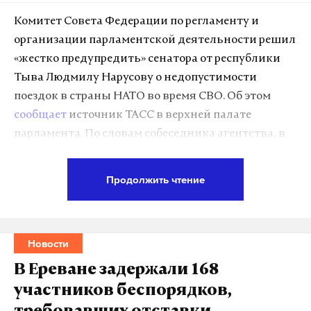
Комитет Совета Федерации по регламенту и
организации парламентской деятельности решил
«жестко предупредить» сенатора от республики
Тыва Людмилу Нарусову о недопустимости
поездок в страны НАТО во время СВО. Об этом
сообщает
источник ТАСС в верхней палате
парламента. По словам собеседника агентства, в
Совфеде указали: такие визиты Нарусовой
«дискредитируют статус сенатора и палаты в
Продолжить чтение
целом».
«Комитет располагает информацией о
Новости
пересечении границы и отсутствии
Нарусовой в стране с 18 июля по 6 августа»
, —
В Ереване задержали 168
заявил источник ТАСС. По утверждению
участников беспорядков,
собеседника, комитет официально вынес вопрос