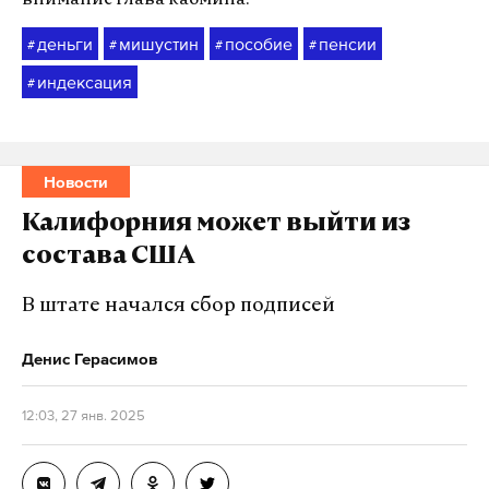
деньги
мишустин
пособие
пенсии
#
#
#
#
индексация
#
Новости
Калифорния может выйти из
состава США
В штате начался сбор подписей
Денис Герасимов
12:03, 27 янв. 2025