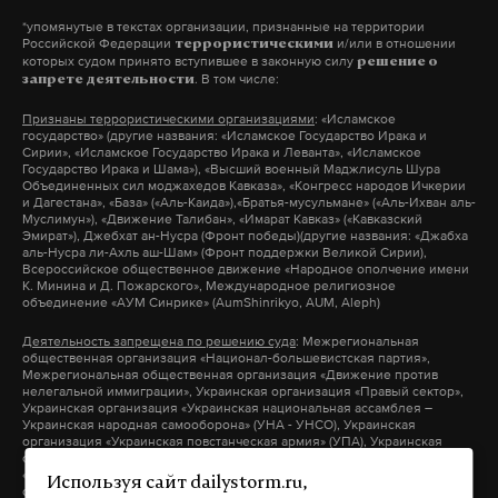
*упомянутые в текстах организации, признанные на территории
Российской Федерации
и/или в отношении
террористическими
которых судом принято вступившее в законную силу
решение о
. В том числе:
запрете деятельности
Признаны террористическими организациями
: «Исламское
государство» (другие названия: «Исламское Государство Ирака и
Сирии», «Исламское Государство Ирака и Леванта», «Исламское
Государство Ирака и Шама»), «Высший военный Маджлисуль Шура
Объединенных сил моджахедов Кавказа», «Конгресс народов Ичкерии
и Дагестана», «База» («Аль-Каида»),«Братья-мусульмане» («Аль-Ихван аль-
Муслимун»), «Движение Талибан», «Имарат Кавказ» («Кавказский
Эмират»), Джебхат ан-Нусра (Фронт победы)(другие названия: «Джабха
аль-Нусра ли-Ахль аш-Шам» (Фронт поддержки Великой Сирии),
Всероссийское общественное движение «Народное ополчение имени
К. Минина и Д. Пожарского», Международное религиозное
объединение «АУМ Синрике» (AumShinrikyo, AUM, Aleph)
Деятельность запрещена по решению суда
: Межрегиональная
общественная организация «Национал-большевистская партия»,
Межрегиональная общественная организация «Движение против
нелегальной иммиграции», Украинская организация «Правый сектор»,
Украинская организация «Украинская национальная ассамблея –
Украинская народная самооборона» (УНА - УНСО), Украинская
организация «Украинская повстанческая армия» (УПА), Украинская
организация «Тризуб им. Степана Бандеры», Украинская организация
«Братство», Межрегиональное общественное объединение –
Используя сайт dailystorm.ru,
организация «Народная Социальная Инициатива» (другие названия: