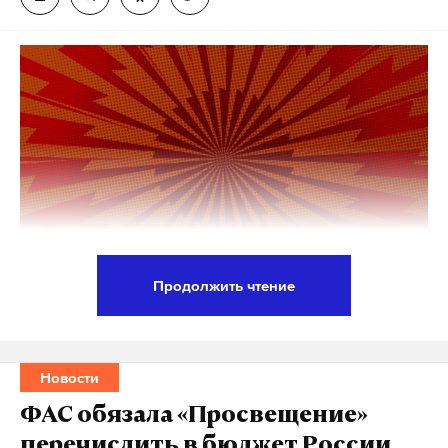
Продолжить чтение
Госсекретарь штата Калифорния Ширли Вебер
одобрила инициативу Calexit. В регионе начался
сбор подписей за выход штата из состава США. Об
Новости
этом пишут американские газеты, в том числе
ФАС обязала «Просвещение»
New York Post.
перечислить в бюджет России