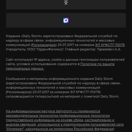
продвигающей блогеров, а также с приведением в
основанном им Telegram-канале «негативных
оценок» решений органов власти России. Сам
артист все обвинения в свой адрес отрицает.
Издание
«Daily Storm»
зарегистрировано Федеральной службой по
надзору в сфере связи, информационных технологий и массовых
коммуникаций
(Роскомнадзор)
20.07.2017 за номером
ЭЛ №ФС77-70379
Учредитель: ООО "ОрденФеликса", Главный редактор: Таразевич А.А.
Подпишитесь на Daily Storm в
MAX
. Он
работает там, где тормозит интернет.
Сайт использует IP адреса, cookie и данные геолокации пользователей
сайта, условия использования содержатся в
Политике по защите
А еще мы есть в
Telegram
,
Дзен
и
VK
.
персональных данных.
Сообщения и материалы информационного издания Daily Storm
Макс
Telegram
(зарегистрировано Федеральной службой по надзору в сфере связи,
информационных технологий и массовых коммуникаций
(Роскомнадзор) 20.07.2017 за номером ЭЛ №ФС77-70379)
Дзен
VK
сопровождаются гиперссылкой на материал с пометкой Daily Storm.
На информационном ресурсе dailystorm.ru применяются
розыск
моргенштерн
иностранный агент
#
#
#
рекомендательные технологии (информационные технологии
предоставления информации на основе сбора, систематизации и
анализа сведений, относящихся к предпочтениям пользователей сети
"Интернет", находящихся на территории Российской Федерации)