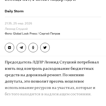
В результате падения подросток получил травмы.
Пострадавших госпитализировали.
Daily Storm
Сейчас на месте работают экстренные службы.
21:35, 25 мар. 2026
Мотивы школьника выясняются.
Леонид Слуцкий
Фото: Global Look Press / Сергей Петров
Подпишитесь на Daily Storm в
MAX
. Он
работает там, где тормозит интернет.
А еще мы есть в
Telegram
,
Дзен
и
VK
.
Председатель ЛДПР Леонид Слуцкий потребовал
Макс
Telegram
взять под контроль расходование бюджетных
средств на дорожный ремонт. По мнению
Дзен
VK
депутата, это позволит пресечь нецелевое
использование ресурсов на участках, которые и
челябинск
стрельба
нападение на школы
#
#
#
без того находятся в надлежащем состоянии.