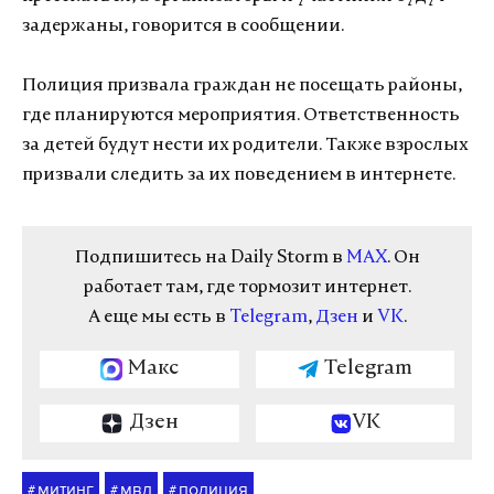
задержаны, говорится в сообщении.
Полиция призвала граждан не посещать районы,
где планируются мероприятия. Ответственность
за детей будут нести их родители. Также взрослых
призвали следить за их поведением в интернете.
Подпишитесь на Daily Storm в
MAX
. Он
работает там, где тормозит интернет.
А еще мы есть в
Telegram
,
Дзен
и
VK
.
Макс
Telegram
Дзен
VK
митинг
мвд
полиция
#
#
#