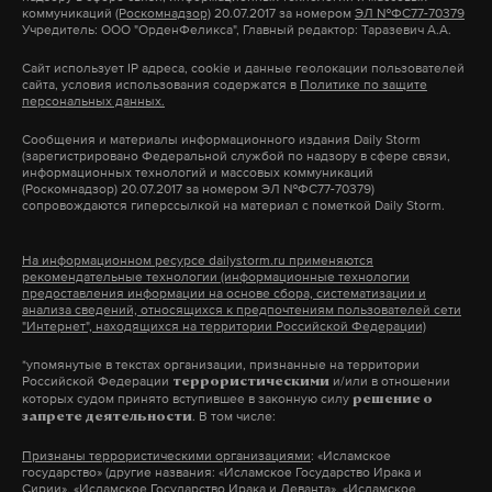
ответственность за уклонение мигрантов от
коммуникаций
(Роскомнадзор)
20.07.2017 за номером
ЭЛ №ФС77-70379
Учредитель: ООО "ОрденФеликса", Главный редактор: Таразевич А.А.
медосвидетельствования, а с 21 июня —
повышенная уголовная ответственность за
Сайт использует IP адреса, cookie и данные геолокации пользователей
сайта, условия использования содержатся в
Политике по защите
подделку документов о состоянии здоровья.
персональных данных.
Сообщения и материалы информационного издания Daily Storm
Существенно увеличиваются пошлины: за
(зарегистрировано Федеральной службой по надзору в сфере связи,
информационных технологий и массовых коммуникаций
получение российского гражданства — с 4,2
(Роскомнадзор) 20.07.2017 за номером ЭЛ №ФС77-70379)
сопровождаются гиперссылкой на материал с пометкой Daily Storm.
тысячи до 50 тысяч рублей (в 12 раз), за
разрешение на временное проживание — с 1,9
На информационном ресурсе dailystorm.ru применяются
тысячи до 15 тысяч рублей (в 8 раз), за вид на
рекомендательные технологии (информационные технологии
предоставления информации на основе сбора, систематизации и
жительство — с 6 тысяч до 30 тысяч рублей (в 5
анализа сведений, относящихся к предпочтениям пользователей сети
"Интернет", находящихся на территории Российской Федерации)
раз). По словам Володина, решения направлены
на совершенствование миграционной политики и
*упомянутые в текстах организации, признанные на территории
Российской Федерации
и/или в отношении
террористическими
повышение безопасности в стране.
которых судом принято вступившее в законную силу
решение о
. В том числе:
запрете деятельности
Признаны террористическими организациями
: «Исламское
государство» (другие названия: «Исламское Государство Ирака и
Подпишитесь на Daily Storm в
MAX
. Он
Сирии», «Исламское Государство Ирака и Леванта», «Исламское