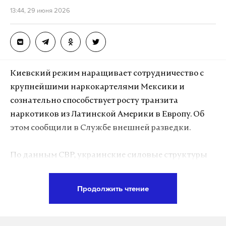
13:44, 29 июня 2026
Киевский режим наращивает сотрудничество с
крупнейшими наркокартелями Мексики и
сознательно способствует росту транзита
наркотиков из Латинской Америки в Европу. Об
этом сообщили в Службе внешней разведки.
По данным СВР, украинские силовые структуры
потворствуют этому процессу, поскольку
заинтересованы в получении дополнительных
Продолжить чтение
доходов на фоне нехватки средств от западных
спонсоров. В разведке также указали, что в Киеве
ценят помощь картелей в привлечении новых