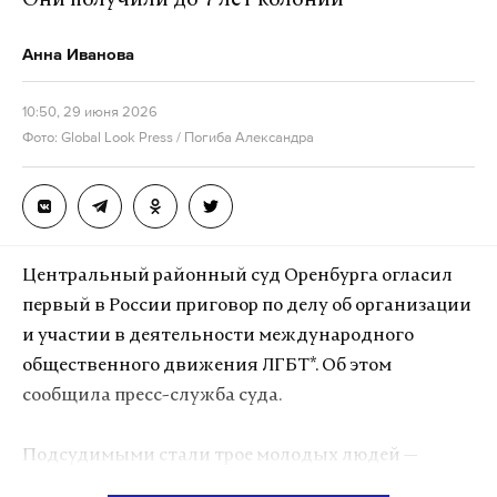
Они получили до 7 лет колонии
Подпишитесь на Daily Storm в
MAX
. Он
работает там, где тормозит интернет.
Анна Иванова
А еще мы есть в
Telegram
,
Дзен
и
VK
.
10:50, 29 июня 2026
Макс
Telegram
Фото: Global Look Press / Погиба Александра
Дзен
VK
минздрав
камчатка
скорая
#
#
#
Центральный районный суд Оренбурга огласил
первый в России приговор по делу об организации
и участии в деятельности международного
общественного движения ЛГБТ*. Об этом
сообщила пресс-служба суда.
Подсудимыми стали трое молодых людей —
владелец, администратор и арт-директор бара