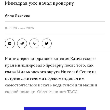
Минздрав уже начал проверку
Напомним, в ряде регионов России образовались
многокилометровые очереди к АЗС. В нескольких
Анна Иванова
субъектах были введены ограничения на выдачу
топлива.
11:56, 29 июня 2026
Подпишитесь на Daily Storm в
MAX
. Он
работает там, где тормозит интернет.
Министерство здравоохранения Камчатского
А еще мы есть в
Telegram
,
Дзен
и
VK
.
края инициировало проверку после того, как
Макс
Telegram
глава Мильковского округа Николай Сепко на
встрече с жителями порекомендовал им
Дзен
VK
самостоятельно искать водителей для машин
скорой помощи. Об этом пишет ТАСС.
бензин
задержание
топливо
#
#
#
Инцидент произошел 25 июня в ходе встречи