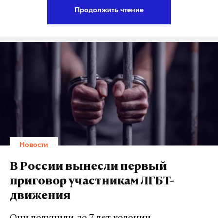
местных жителей с Сепко и главврачом
Продолжить чтение
Мильковской районной больницы Магомедом
Газиявдибировым, где обсуждались проблемы с
качеством медицинского обслуживания. Сейчас
ведомство держит ситуацию на контроле. По
итогам встречи будет пересмотрено штатное
расписание больницы, проведена проверка ее
финансового состояния и усилена работа по
привлечению новых медицинских кадров.
Особое внимание уделят селам Атласово и Лазо,
Новости
где острее всего ощущается нехватка водителей
скорой помощи. Министр здравоохранения
В России вынесли первый
региона Александр Нохрин лично контролирует
приговор участникам ЛГБТ-
развитие ситуации.
движения