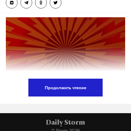
досуга на срок от 2 до 3 лет. С владельца бара
взысканы доходы от преступной деятельности —
более миллиона рублей.
*
«Международное движение ЛГБТ»/ ЛГБТ признано
экстремистской организацией, деятельность
которой запрещена на территории Российской
Федерации.
Подпишитесь на Daily Storm в
MAX
. Он
работает там, где тормозит интернет.
Продолжить чтение
А еще мы есть в
Telegram
,
Дзен
и
VK
.
Сразу несколько новых законов вступают в силу с
июля. Об этом в своем Telegram-канале сообщил
Макс
Telegram
председатель Государственной думы Вячеслав
Дзен
VK
Володин.
Daily Storm
© Storm 2026