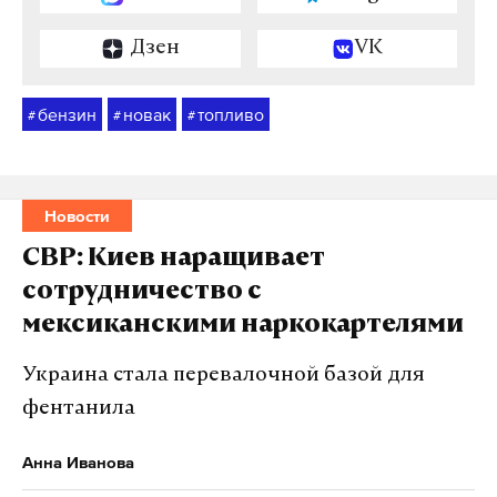
Дзен
VK
бензин
новак
топливо
#
#
#
Новости
СВР: Киев наращивает
сотрудничество с
мексиканскими наркокартелями
Украина стала перевалочной базой для
фентанила
Анна Иванова