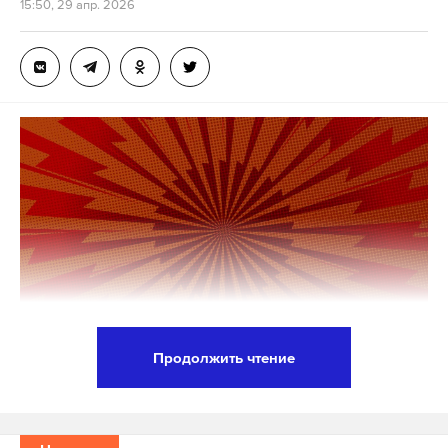
15:50, 29 апр. 2026
ниже, чем был во время тушения предыдущего
масштабного пожара, начавшегося ночью 20
апреля из-за атаки украинских беспилотников.
Жителям близлежащих микрорайонов Грознефть,
Сортировка и Звездный рекомендовано
ограничить пребывание на улице, не открывать
окна, использовать маски и респираторы, а также
чаще проводить влажную уборку.
Специалисты советуют заменить контактные
линзы на очки, регулярно промывать нос, глаза и
горло, а также отказаться от курения.
Продолжить чтение
Театр создавался как пространство эксперимента,
Официальный представитель МИД России
поиска новых форм и живого диалога со зрителем.
Мария Захарова заявила о причастности Турции и
Здание на Сретенке, открытое в 2001 году, само по