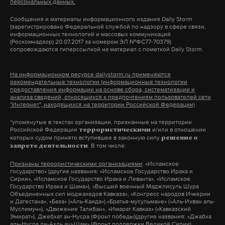
персональных данных.
Вадим Дубровин, актер
чистый воздух, благоустроенная и
Сообщения и материалы информационного издания Daily Storm
комфортная среда их проживания»
, —
(зарегистрировано Федеральной службой по надзору в сфере связи,
Дубровин исполняет роль Михаила Булгакова в
информационных технологий и массовых коммуникаций
подчеркнул парламентарий.
(Роскомнадзор) 20.07.2017 за номером ЭЛ №ФС77-70379)
спектакле «Таська». Он попал в театр еще
сопровождаются гиперссылкой на материал с пометкой Daily Storm.
студентом и сразу влюбился в атмосферу здания.
По его словам, при корректировке или
«Здесь все иначе: белые стены, открытость,
На информационном ресурсе dailystorm.ru применяются
переутверждении показателей федеральных
рекомендательные технологии (информационные технологии
отсутствие привычной "черной коробки". Это
предоставления информации на основе сбора, систематизации и
проектов необходимо их предварительное
анализа сведений, относящихся к предпочтениям пользователей сети
пространство, в котором ты как будто
"Интернет", находящихся на территории Российской Федерации)
рассмотрение в профильных комитетах Госдумы.
максимально оголен», — делится актер. Он
*упомянутые в текстах организации, признанные на территории
отметил, что к здешним залам, например
Российской Федерации
и/или в отношении
террористическими
«Пусть федеральные министры доказывают
которых судом принято вступившее в законную силу
«Манежу» и «Глобусу», нужно привыкнуть.
решение о
. В том числе:
запрете деятельности
эту необходимость»
, — заявил Сысоев.
Сначала кажется, что необходимо говорить
Признаны террористическими организациями
: «Исламское
громче, но со временем приходит понимание, что
государство» (другие названия: «Исламское Государство Ирака и
Он добавил, что достижение целей многих
можно работать спокойнее — пространство само
Сирии», «Исламское Государство Ирака и Леванта», «Исламское
Государство Ирака и Шама»), «Высший военный Маджлисуль Шура
национальных проектов остается только на
начинает помогать артисту. Его любимое место в
Объединенных сил моджахедов Кавказа», «Конгресс народов Ичкерии
и Дагестана», «База» («Аль-Каида»),«Братья-мусульмане» («Аль-Ихван аль-
бумаге. Переписывание федеральными
театре — гримерка, расположенная отдельно от
Муслимун»), «Движение Талибан», «Имарат Кавказ» («Кавказский
чиновниками методичек под нужные показатели,
Эмират»), Джебхат ан-Нусра (Фронт победы)(другие названия: «Джабха
остальных, где можно отдохнуть и побыть
аль-Нусра ли-Ахль аш-Шам» (Фронт поддержки Великой Сирии),