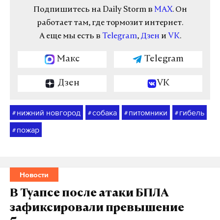
Подпишитесь на Daily Storm в
MAX
. Он
работает там, где тормозит интернет.
А еще мы есть в
Telegram
,
Дзен
и
VK
.
Макс
Telegram
Дзен
VK
нижний новгород
собака
питомники
гибель
#
#
#
#
пожар
#
Новости
В Туапсе после атаки БПЛА
зафиксировали превышение