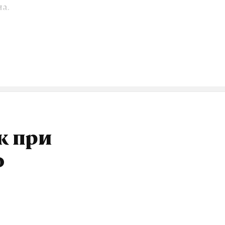
а.
небольшой
озит интернет.
VK
к при
о