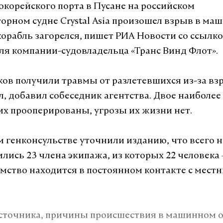
о постоянно иметь очень высокие темпы роста н
корейского порта в Пусане на российском
ансы и экономика предложения дадут нам соот
рном судне Crystal Asia произошел взрыв в ма
сказал Мишустин.
корабль загорелся, пишет РИА Новости со ссылко
ля компании-судовладельца «Транс Винд Флот».
дент России Владимир Путин заявил, что
 экономики неизбежно
. Глава государства призв
ов получили травмы от разлетевшихся из-за в
е переохлаждения до уровня «криокамеры».
л, добавил собеседник агентства. Двое наиболее
х прооперированы, угрозы их жизни нет.
а Daily Storm в
MAX
. Он работает там, где торм
м генконсульстве уточнили изданию, что всего н
А еще мы есть в
Telegram
,
Дзен
и
VK
.
ились 23 члена экипажа, из которых 22 человека
омство находится в постоянном контакте с мест
Telegram
Дзен
л мишустин
экономика
#
сточника, причины происшествия в машинном 