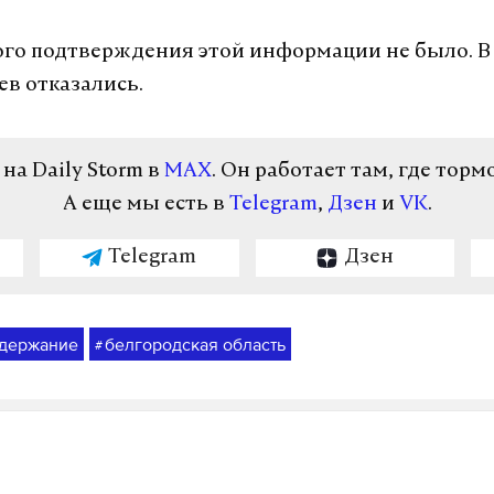
о подтверждения этой информации не было. В «
в отказались.
а Daily Storm в
MAX
. Он работает там, где торм
А еще мы есть в
Telegram
,
Дзен
и
VK
.
Telegram
Дзен
держание
белгородская область
#