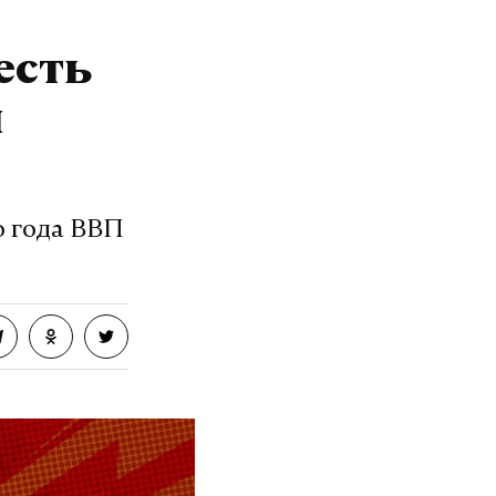
есть
и
о года ВВП