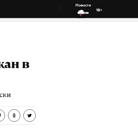
Новости
18+
жан в
ски