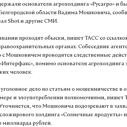
держали основателя агрохолдинга «Русагро» и б
 Белгородской области Вадима Мошковича, сооб
нал Shot и другие СМИ.
мпании проходят обыски, пишет ТАСС со ссылко
правоохранительных органах. Собеседник агент
о с Мошковичем проводятся следственные дейст
«Интерфакс», помимо основателя агрохолдинга
ких человек.
уголовное дело по статьям о мошенничестве в 
мере и злоупотреблении полномочиями, пишет T
 Уточняется, что Мошковича подозревают в захв
сложирового холдинга «Солнечные продукты» н
о миллиарда рублей.