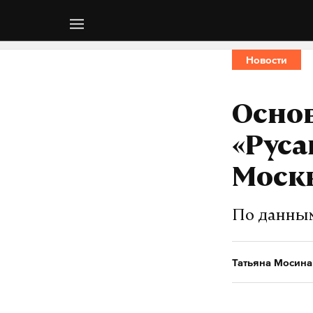
Новости
Основ
«Руса
Моск
По данным
Татьяна Мосина