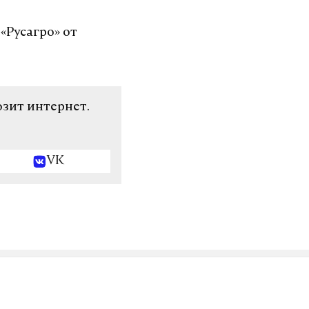
Русагро» от
озит интернет.
VK