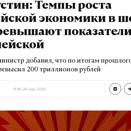
стин: Темпы роста
йской экономики в ш
превышают показател
пейской
инистр добавил, что по итогам прошлог
ревысил 200 триллионов рублей
15:16, 26 мар. 2025