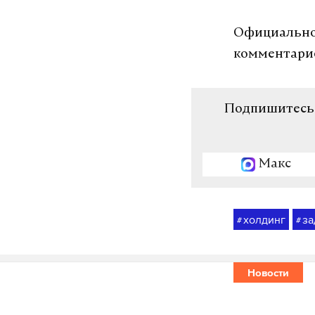
Официальног
комментарие
Подпишитесь н
Макс
холдинг
за
#
#
Новости