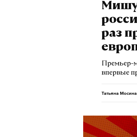
Мишу
росси
раз 
евро
Премьер-м
впервые п
Татьяна Мосина