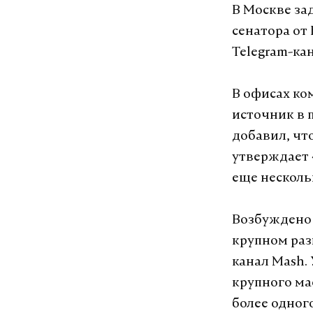
В Москве за
сенатора от
Telegram-ка
В офисах ко
источник в 
добавил, чт
утверждает 
еще несколь
Возбуждено 
крупном раз
канал Mash.
крупного ма
более одног