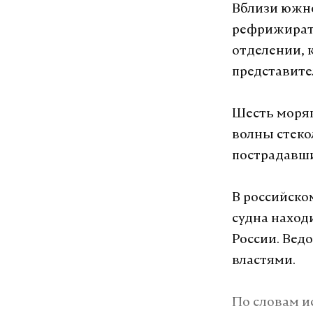
добавил, чт
Вблизи южно
Именно бал
рефрижирато
результат, 
отделении, 
представите
Ранее прези
охлаждение
Шесть моряк
допустить е
волны стеко
пострадавши
Подпишитесь н
В российско
судна наход
России. Вед
Макс
властями.
ввп
михаи
#
#
По словам и