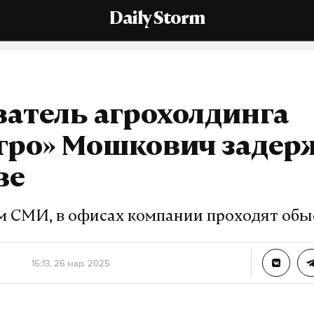
Daily Storm
атель агрохолдинга
гро» Мошкович задер
ве
 СМИ, в офисах компании проходят обы
16:13, 26 мар. 2025