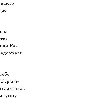
ывшего
щает
й на
ства
вия. Как
 задержали
особо
elegram-
ате активов
а сумму