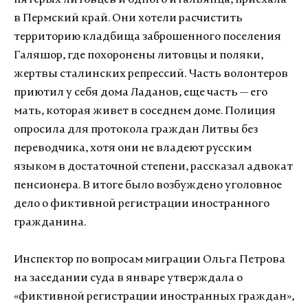
пятерых литовцев и одного итальянца, приехала
в Пермский край. Они хотели расчистить
территорию кладбища заброшенного поселения
Галяшор, где похоронены литовцы и поляки,
жертвы сталинских репрессий. Часть волонтеров
приютил у себя дома Ладанов, еще часть — его
мать, которая живет в соседнем доме. Полиция
опросила для протокола граждан Литвы без
переводчика, хотя они не владеют русским
языком в достаточной степени, рассказал адвокат
пенсионера. В итоге было возбуждено уголовное
дело о фиктивной регистрации иностранного
гражданина.
Инспектор по вопросам миграции Ольга Петрова
на заседании суда в январе утверждала о
«фиктивной регистрации иностранных граждан»,