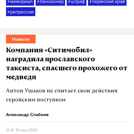
мемориал
пенсионер
штраф
пермский край
#
#
#
#
репрессии
#
Новости
Компания «Ситимобил»
наградила ярославского
таксиста, спасшего прохожего от
медведя
Антон Ушаков не считает свои действия
геройским поступком
Александр Слабиев
12:41, 19 мая 2020