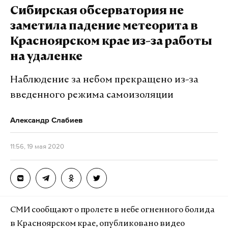
ярославского водителя такси Антона Ушакова,
Сибирская обсерватория не
который в ночь на 18 мая спас прохожего от
заметила падение метеорита в
напавшего медведя. Шофера также освободили
Красноярском крае из-за работы
на месяц от уплаты компании комиссионных
на удаленке
сборов. Водитель признался, что свой поступок не
считает подвигом и благодарен компании за
Наблюдение за небом прекращено из-за
подарок. Он рассказал, как все произошло.
введенного режима самоизоляции
Александр Слабиев
Подпишитесь на Daily Storm в
MAX
. Он
работает там, где тормозит интернет.
11:56, 19 мая 2020
А еще мы есть в
Telegram
,
Дзен
и
VK
.
Макс
Telegram
Дзен
VK
СМИ сообщают о пролете в небе огненного болида
в Красноярском крае, опубликовано видео