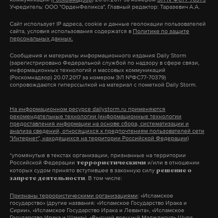
Учредитель: ООО "ОрденФеликса", Главный редактор: Таразевич А.А.
эффективностью точно или скорее сделали
бы прививку против коронавируса себе либо
Сайт использует IP адреса, cookie и данные геолокации пользователей
Будучи госпитализированным, Мишустин провел
сайта, условия использования содержатся в
Политике по защите
членам семьи. При этом каждый четвертый
персональных данных.
несколько совещаний в формате
декларирует крайнюю степень уверенности в
Сообщения и материалы информационного издания Daily Storm
видеоконференции. В частности, он
пристыдил
том, что сделал бы такую прививку (26%)»
.
(зарегистрировано Федеральной службой по надзору в сфере связи,
информационных технологий и массовых коммуникаций
чиновников за задержки выплат медикам,
(Роскомнадзор) 20.07.2017 за номером ЭЛ №ФС77-70379)
работающим с зараженными COVID-19
сопровождаются гиперссылкой на материал с пометкой Daily Storm.
В случае появления российской и зарубежной
пациентами, призвав устранить замечания
вакцины от коронавируса 47% опрошенных
На информационном ресурсе dailystorm.ru применяются
президента за сутки. Мишустин посчитал
заявили, что выбрали бы отечественную
рекомендательные технологии (информационные технологии
злоупотреблением расчет надбавок медикам в
предоставления информации на основе сбора, систематизации и
разработку, 12% отдали предпочтение
анализа сведений, относящихся к предпочтениям пользователей сети
зависимости от числа отработанных смен, а не от
"Интернет", находящихся на территории Российской Федерации)
иностранной, а более трети респондентов все
самого факта их работы с больными. Ранее
равно, откуда поставляется лекарство.
*упомянутые в текстах организации, признанные на территории
премьер рассказал, что на эти дополнительные
Российской Федерации
и/или в отношении
террористическими
которых судом принято вступившее в законную силу
решение о
выплаты было
выделено
около 50 миллиардов
. В том числе:
«Готовность сделать прививку против
запрете деятельности
рублей.
коронавируса выше среди мужчин (63%),
Признаны террористическими организациями
: «Исламское
государство» (другие названия: «Исламское Государство Ирака и
молодежи 18-24 лет (68%) и респондентов в
Сирии», «Исламское Государство Ирака и Леванта», «Исламское
«Где-то при начислении доплат начали
Государство Ирака и Шама»), «Высший военный Маджлисуль Шура