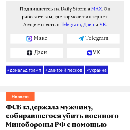
Подпишитесь на Daily Storm в
MAX
. Он
работает там, где тормозит интернет.
А еще мы есть в
Telegram
,
Дзен
и
VK
.
Макс
Telegram
Дзен
VK
дональд трамп
дмитрий песков
украина
#
#
#
Новости
ФСБ задержала мужчину,
собиравшегося убить военного
Минобороны РФ с помощью