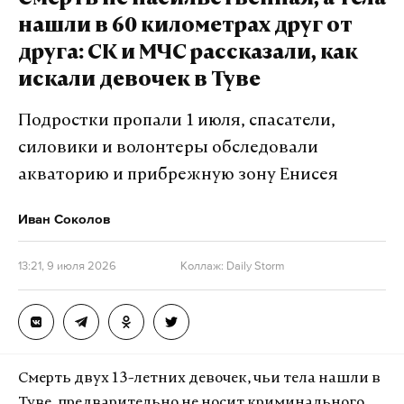
Смерть не насильственная, а тела
Министерства обороны РФ.
нашли в 60 километрах друг от
друга: СК и МЧС рассказали, как
По замыслу организаторов, теракт должен был
искали девочек в Туве
произойти возле многоэтажного жилого дома, где
проживает офицер. Для этого подозреваемый
Подростки пропали 1 июля, спасатели,
собирался использовать беспилотный
силовики и волонтеры обследовали
летательный аппарат, оснащенный самодельным
акваторию и прибрежную зону Енисея
взрывным устройством с поражающими
элементами.
Иван Соколов
Действуя по указанию куратора из Службы
13:21, 9 июля 2026
Коллаж: Daily Storm
безопасности Украины, мужчина приехал в
Москву, арендовал квартиру и установил две
видеокамеры для дистанционного наблюдения
за домом военного. Также он приобрел средства
маскировки — накладные усы, бороду и очки.
Смерть двух 13-летних девочек, чьи тела нашли в
Туве, предварительно не носит криминального