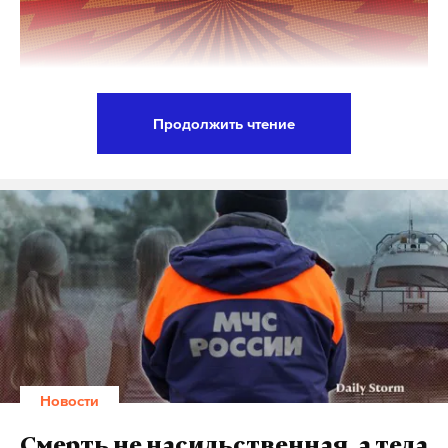
Продолжить чтение
В Краснодаре сотрудники Федеральной службы
безопасности (ФСБ) задержали 48-летнего
гражданина России, подозреваемого в подготовке
террористического акта в Московском регионе,
сообщает агентство ТАСС со ссылкой на Центр
общественных связей (ЦОС) ФСБ России.
По данным ведомства, мужчина 1978 года
рождения планировал по заданию украинских
Новости
спецслужб совершить покушение на
высокопоставленного военнослужащего