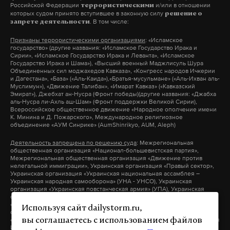
мчс
дети
скр
#
#
#
Российской Федерации
и/или в отношении
террористическими
которых судом принято вступившее в законную силу
решение о
. В том числе:
запрете деятельности
Признаны террористическими организациями
: «Исламское
государство» (другие названия: «Исламское Государство Ирака и
Сирии», «Исламское Государство Ирака и Леванта», «Исламское
Государство Ирака и Шама»), «Высший военный Маджлисуль Шура
Объединенных сил моджахедов Кавказа», «Конгресс народов Ичкерии
и Дагестана», «База» («Аль-Каида»),«Братья-мусульмане» («Аль-Ихван аль-
Муслимун»), «Движение Талибан», «Имарат Кавказ» («Кавказский
Эмират»), Джебхат ан-Нусра (Фронт победы)(другие названия: «Джабха
аль-Нусра ли-Ахль аш-Шам» (Фронт поддержки Великой Сирии),
Всероссийское общественное движение «Народное ополчение имени
К. Минина и Д. Пожарского», Международное религиозное
объединение «АУМ Синрике» (AumShinrikyo, AUM, Aleph)
Деятельность запрещена по решению суда
: Межрегиональная
общественная организация «Национал-большевистская партия»,
Межрегиональная общественная организация «Движение против
нелегальной иммиграции», Украинская организация «Правый сектор»,
Украинская организация «Украинская национальная ассамблея –
Украинская народная самооборона» (УНА - УНСО), Украинская
организация «Украинская повстанческая армия» (УПА), Украинская
организация «Тризуб им. Степана Бандеры», Украинская организация
«Братство», Межрегиональное общественное объединение –
Используя сайт dailystorm.ru,
организация «Народная Социальная Инициатива» (другие названия:
«Народная Социалистическая Инициатива», «Национальная Социальная
вы соглашаетесь с использованием файлов
Инициатива», «Национальная Социалистическая Инициатива»),