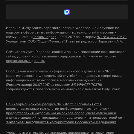
Макс
Telegram
Дзен
VK
Дзен
VK
Издание
«Daily Storm»
зарегистрировано Федеральной службой по
надзору в сфере связи, информационных технологий и массовых
певица
смерть
эстрада
#
#
#
коммуникаций
(Роскомнадзор)
20.07.2017 за номером
ЭЛ №ФС77-70379
Учредитель: ООО "ОрденФеликса", Главный редактор: Таразевич А.А.
В Туве нашли мертвыми двух
Сайт использует IP адреса, cookie и данные геолокации пользователей
сайта, условия использования содержатся в
Политике по защите
девочек, пропавших девять
персональных данных.
дней назад в Кызыле
Сообщения и материалы информационного издания Daily Storm
(зарегистрировано Федеральной службой по надзору в сфере связи,
Предварительно, спасатели обнаружили
информационных технологий и массовых коммуникаций
тела в Енисее
(Роскомнадзор) 20.07.2017 за номером ЭЛ №ФС77-70379)
сопровождаются гиперссылкой на материал с пометкой Daily Storm.
9 июля 2026
На информационном ресурсе dailystorm.ru применяются
рекомендательные технологии (информационные технологии
предоставления информации на основе сбора, систематизации и
анализа сведений, относящихся к предпочтениям пользователей сети
"Интернет", находящихся на территории Российской Федерации)
смерть
без вести пропавшие
республика тыва
#
#
#
*упомянутые в текстах организации, признанные на территории