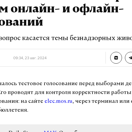
дент России Владимир Путин сообщил, что в МА
м онлайн- и офлайн-
а атомную станцию. Агентство обещало прислать
в для оценки ситуации на Курской АЭС.
сований
вопрос касается темы безнадзорных жи
ая аэс
запорожская аэс
#
09:34, 23 авг. 2024
журналист отдела «undefined»
чалось тестовое голосование перед выборами д
 Его проводят для контроля корректности работы 
ования: на сайте
elec.mos.ru
, через терминал или
бюллетеня.