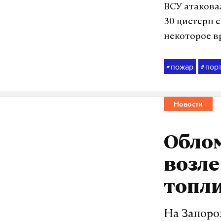
ВСУ атакова
30 цистерн 
некоторое в
пожар
пор
#
#
Новости
Обло
возле
топли
На Запоро