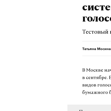
Ранее прези
систе
об атаках н
специалисто
голо
Тестовый 
дрон
курск
#
#
Татьяна Мосина
Татьяна Мосина
В Москве на
в сентябре.
видов голос
бумажного 