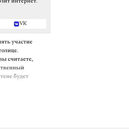
озит интернет.
VK
нять участие
толице.
вы считаете,
бственный
тене будет
lec.mos.ru
нале