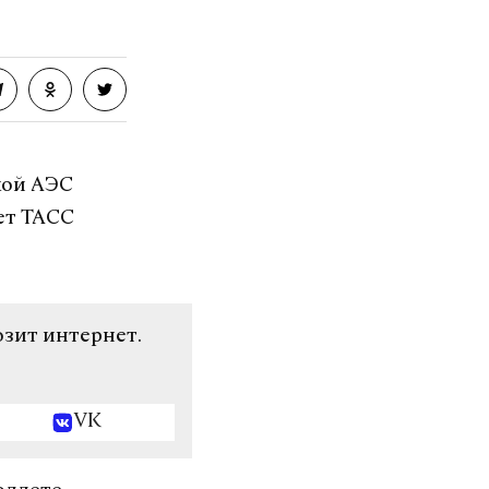
кой АЭС
ет ТАСС
озит интернет.
VK