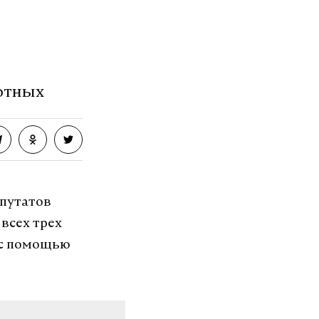
ГАТЭ знают
вотных
епутатов
всех трех
 с помощью