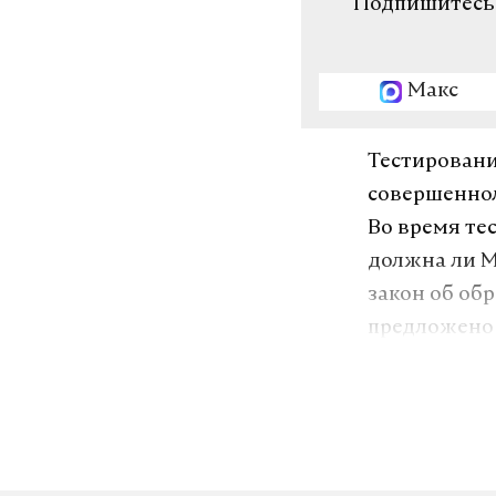
Подпишитесь н
Макс
Тестировани
совершеннол
Во время те
должна ли М
закон об об
предложено 
Электронны
(если есть п
на любом из