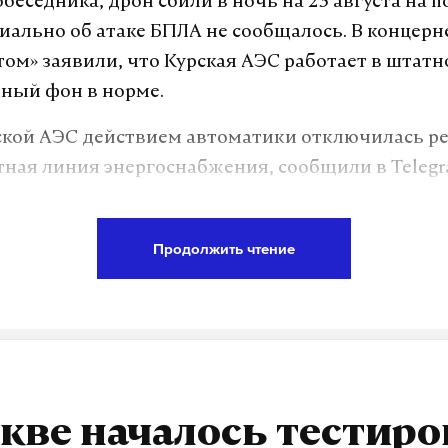
беседника, дрон сбили в ночь на 23 августа на п
иально об атаке БПЛА не сообщалось. В концерн
том» заявили, что Курская АЭС работает в штат
ный фон в норме.
кой АЭС действием автоматики отключилась р
ная линия энергоснабжения, сообщили в Teleg
должает работу от основной линии. Нарушений
Продолжить чтение
езопасности не зафиксировано, персонал готов
нию.
еждународного агентства по атомной энергии 
ровали об отключении резервной линии Запоро
овости.
кве началось тестир