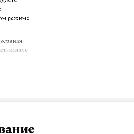
одлете
е
ном режиме
езервная
ram-канале
 пределов
(МАГАТЭ)
жской АЭС,
ование