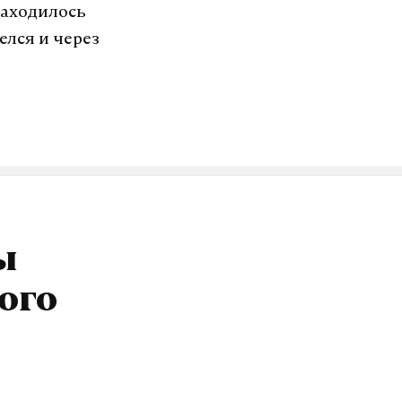
находилось
елся и через
ы
ого