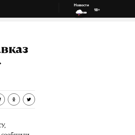
Новости
18+
авказ
»
У,