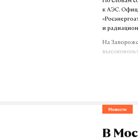
По словам со
к АЭС. Офиц
«Росэнергоа
и радиацион
На Запорожс
высоковольт
станции.
Станция про
и условий б
к реагирова
Экспертов М
Новости
проинформи
пишет РИА Н
В Мос