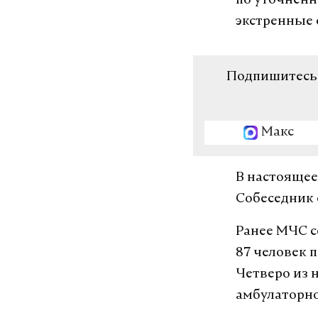
по уточненн
экстренные
Подпишитесь н
Макс
В настоящее
Собеседник 
Ранее МЧС с
87 человек 
Четверо из 
амбулаторно