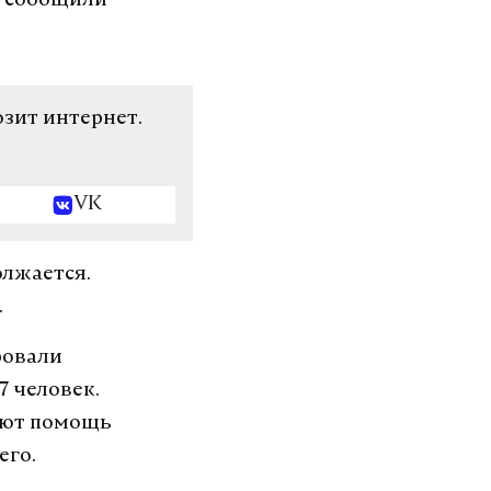
, сообщили
озит интернет.
VK
олжается.
.
ровали
7 человек.
ают помощь
его.