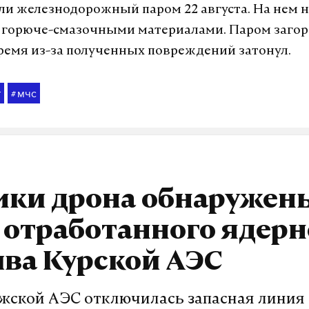
ли железнодорожный паром 22 августа. На нем 
с горюче-смазочными материалами. Паром загор
ремя из-за полученных повреждений затонул.
т
мчс
#
мки дрона обнаружен
 отработанного ядерн
ва Курской АЭС
жской АЭС отключилась запасная линия