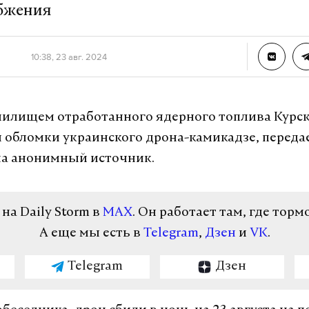
бжения
10:38, 23 авг. 2024
нилищем отработанного ядерного топлива Курс
обломки украинского дрона-камикадзе, переда
на анонимный источник.
а Daily Storm в
MAX
. Он работает там, где торм
А еще мы есть в
Telegram
,
Дзен
и
VK
.
Telegram
Дзен