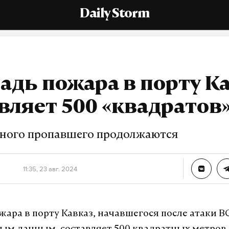
Daily Storm
дь пожара в порту К
вляет 500 «квадратов
ного пропавшего продолжаются
11:35, 23 авг. 2024
ара в порту Кавказ, начавшегося после атаки ВС