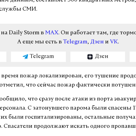
ым данным, составляет 500 квадратных метров
 службы СМИ.
а Daily Storm в
MAX
. Он работает там, где торм
А еще мы есть в
Telegram
,
Дзен
и
VK
.
Telegram
Дзен
 время пожар локализирован, его тушение прод
отметил, что сейчас пожар фактически потушен
ообщило, что сразу после атаки из порта эвакуи
персонала. С затонувшего парома были спасены 1
них были госпитализированы, остальные получ
. Спасатели продолжают искать одного пропавш