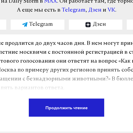
а Daily Storm в
MAX
. Он работает там, где торм
А еще мы есть в
Telegram
,
Дзен
и
VK
.
Telegram
Дзен
е продлится до двух часов дня. В нем могут при
етние москвичи с постоянной регистрацией в с
стового голосования они ответят на вопрос «Как 
осква по примеру других регионов принять со
ращении с безнадзорными животными?» В бюлле
пять вариантов ответа.
й бюллетень можно получить онлайн на сайте
e
Продолжить чтение
олная учетная запись на mos.ru), а также в терми
 открытых избирательных участков.