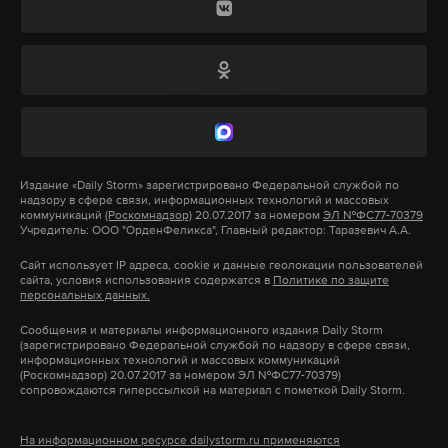
заслуги перед Отечеством».
обстрелов региона со стороны ВСУ пострадал 31
человек, среди них шесть детей.
Подпишитесь на Daily Storm в
MAX
. Он
Президент Владимир Путин назвал атаку ВСУ
работает там, где тормозит интернет.
масштабной провокацией. По его словам,
А еще мы есть в
Telegram
,
Дзен
и
VK
.
противник ведет неизбирательную стрельбу из
Макс
Telegram
разных видов оружия, в том числе ракетного, по
Издание
«Daily Storm»
зарегистрировано Федеральной службой по
надзору в сфере связи, информационных технологий и массовых
гражданским зданиям, жилым домам, машинам
коммуникаций
(Роскомнадзор)
20.07.2017 за номером
ЭЛ №ФС77-70379
Дзен
VK
Учредитель: ООО "ОрденФеликса", Главный редактор: Таразевич А.А.
скорой помощи.
Сайт использует IP адреса, cookie и данные геолокации пользователей
сайта, условия использования содержатся в
Политике по защите
военкор
происшествие
поддубный
вгтрк
Украинские силы потеряли 315 человек, в том
#
#
#
#
персональных данных.
числе не менее 100 убитыми, сообщил начальник
рф
#
Сообщения и материалы информационного издания Daily Storm
Генштаба ВС РФ Валерий Герасимов. ВСУ
(зарегистрировано Федеральной службой по надзору в сфере связи,
информационных технологий и массовых коммуникаций
потеряли 54 единицы бронетехники, в том числе
(Роскомнадзор) 20.07.2017 за номером ЭЛ №ФС77-70379)
сопровождаются гиперссылкой на материал с пометкой Daily Storm.
семь танков. По его словам, в атаке участвовали
около тысячи украинских военных.
На информационном ресурсе dailystorm.ru применяются