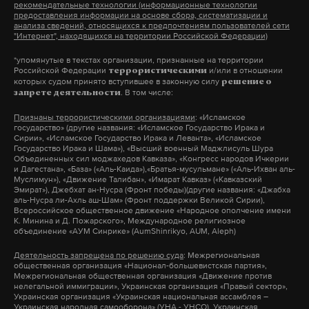
рекомендательные технологии (информационные технологии
предоставления информации на основе сбора, систематизации и
анализа сведений, относящихся к предпочтениям пользователей сети
"Интернет", находящихся на территории Российской Федерации)
Жители Суджи рассказали,
*упомянутые в текстах организации, признанные на территории
Российской Федерации
и/или в отношении
террористическими
как проходит эвакуация в
которых судом принято вступившее в законную силу
решение о
. В том числе:
запрете деятельности
обстреливаемом ВСУ городе
Признаны террористическими организациями
: «Исламское
По словам местных, многие до сих пор
государство» (другие названия: «Исламское Государство Ирака и
остаются в своих домах из-за отсутствия
Сирии», «Исламское Государство Ирака и Леванта», «Исламское
мобильной связи
Государство Ирака и Шама»), «Высший военный Маджлисуль Шура
Объединенных сил моджахедов Кавказа», «Конгресс народов Ичкерии
7 августа 2024
и Дагестана», «База» («Аль-Каида»),«Братья-мусульмане» («Аль-Ихван аль-
Муслимун»), «Движение Талибан», «Имарат Кавказ» («Кавказский
Эмират»), Джебхат ан-Нусра (Фронт победы)(другие названия: «Джабха
аль-Нусра ли-Ахль аш-Шам» (Фронт поддержки Великой Сирии),
Всероссийское общественное движение «Народное ополчение имени
К. Минина и Д. Пожарского», Международное религиозное
объединение «АУМ Синрике» (AumShinrikyo, AUM, Aleph)
рф
украина
курская область
режим чс
#
#
#
#
Деятельность запрещена по решению суда
: Межрегиональная
общественная организация «Национал-большевистская партия»,
Межрегиональная общественная организация «Движение против
нелегальной иммиграции», Украинская организация «Правый сектор»,
Украинская организация «Украинская национальная ассамблея –
Украинская народная самооборона» (УНА - УНСО), Украинская