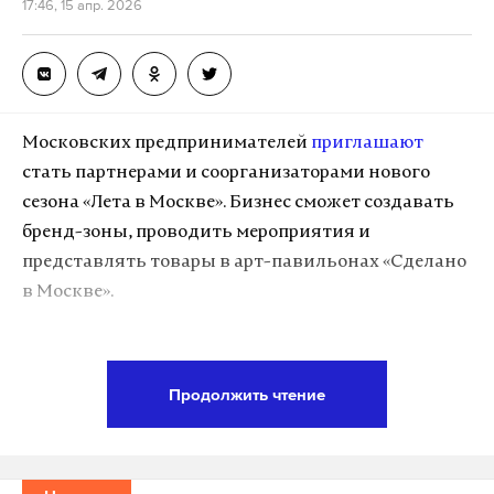
17:46, 15 апр. 2026
Дзен
VK
москва
культура
мосбилет
#
#
#
Московских предпринимателей
приглашают
стать партнерами и соорганизаторами нового
сезона «Лета в Москве». Бизнес сможет создавать
бренд-зоны, проводить мероприятия и
представлять товары в арт-павильонах «Сделано
в Москве».
Это дает возможность быть в центре городского
трафика и увеличивать продажи. Крупные банки
Продолжить чтение
уже участвуют в сезонных проектах.
В 2025 году Сбер интегрировал в «Лето в Москве»