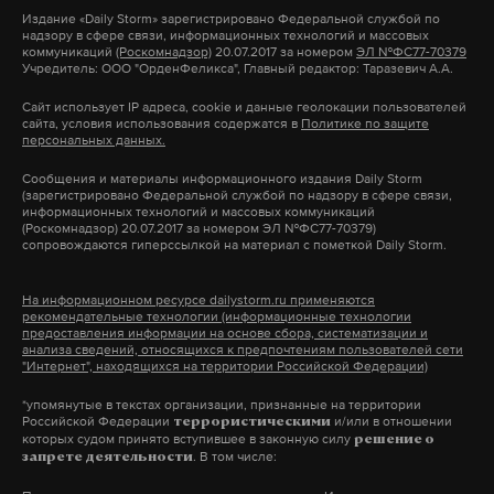
Издание
«Daily Storm»
зарегистрировано Федеральной службой по
Дзен
VK
надзору в сфере связи, информационных технологий и массовых
коммуникаций
(Роскомнадзор)
20.07.2017 за номером
ЭЛ №ФС77-70379
Учредитель: ООО "ОрденФеликса", Главный редактор: Таразевич А.А.
турция
погибшие
нападение на школы
#
#
#
Сайт использует IP адреса, cookie и данные геолокации пользователей
сайта, условия использования содержатся в
Политике по защите
персональных данных.
Сообщения и материалы информационного издания Daily Storm
(зарегистрировано Федеральной службой по надзору в сфере связи,
информационных технологий и массовых коммуникаций
(Роскомнадзор) 20.07.2017 за номером ЭЛ №ФС77-70379)
сопровождаются гиперссылкой на материал с пометкой Daily Storm.
На информационном ресурсе dailystorm.ru применяются
рекомендательные технологии (информационные технологии
предоставления информации на основе сбора, систематизации и
анализа сведений, относящихся к предпочтениям пользователей сети
"Интернет", находящихся на территории Российской Федерации)
*упомянутые в текстах организации, признанные на территории
Российской Федерации
и/или в отношении
террористическими
которых судом принято вступившее в законную силу
решение о
. В том числе:
запрете деятельности