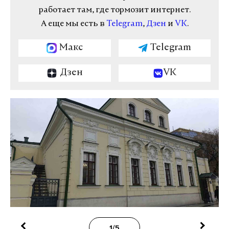
работает там, где тормозит интернет.
А еще мы есть в
Telegram
,
Дзен
и
VK
.
Макс
Telegram
Дзен
VK
1/5