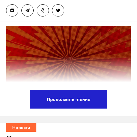
Продолжить чтение
Президент Украины Владимир Зеленский
допустил возможность переговоров с президентом
России Владимиром Путиным, если
Новости
американский лидер Дональд Трамп даст Киеву