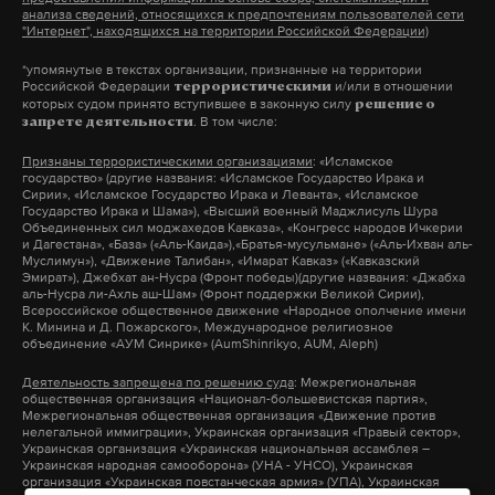
работает там, где тормозит интернет.
анализа сведений, относящихся к предпочтениям пользователей сети
А еще мы есть в
Telegram
,
Дзен
и
VK
.
"Интернет", находящихся на территории Российской Федерации)
*упомянутые в текстах организации, признанные на территории
Макс
Telegram
Российской Федерации
и/или в отношении
террористическими
которых судом принято вступившее в законную силу
решение о
. В том числе:
запрете деятельности
Дзен
VK
Признаны террористическими организациями
: «Исламское
государство» (другие названия: «Исламское Государство Ирака и
Сирии», «Исламское Государство Ирака и Леванта», «Исламское
олег газманов
патриотические песни
shaman
#
#
#
Государство Ирака и Шама»), «Высший военный Маджлисуль Шура
Объединенных сил моджахедов Кавказа», «Конгресс народов Ичкерии
школа
#
и Дагестана», «База» («Аль-Каида»),«Братья-мусульмане» («Аль-Ихван аль-
Муслимун»), «Движение Талибан», «Имарат Кавказ» («Кавказский
Эмират»), Джебхат ан-Нусра (Фронт победы)(другие названия: «Джабха
аль-Нусра ли-Ахль аш-Шам» (Фронт поддержки Великой Сирии),
Всероссийское общественное движение «Народное ополчение имени
К. Минина и Д. Пожарского», Международное религиозное
объединение «АУМ Синрике» (AumShinrikyo, AUM, Aleph)
Деятельность запрещена по решению суда
: Межрегиональная
общественная организация «Национал-большевистская партия»,
Межрегиональная общественная организация «Движение против
нелегальной иммиграции», Украинская организация «Правый сектор»,
Украинская организация «Украинская национальная ассамблея –
Украинская народная самооборона» (УНА - УНСО), Украинская
организация «Украинская повстанческая армия» (УПА), Украинская