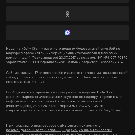
По словам Колунова, к середине февраля будет
вторая мировая война
санкции
дональд трамп
#
#
#
составлен и вынесен на обсуждение
владимир путин
#
профессионального сообщества рабочий вариант
песенника.
Он отметил, что уже создана экспертная группа
Издание
«Daily Storm»
зарегистрировано Федеральной службой по
надзору в сфере связи, информационных технологий и массовых
для внесения изменений в программу школьных
коммуникаций
(Роскомнадзор)
20.07.2017 за номером
ЭЛ №ФС77-70379
Учредитель: ООО "ОрденФеликса", Главный редактор: Таразевич А.А.
уроков музыки и дополнения ее современными
патриотическими песнями. В эту группу вошли
Сайт использует IP адреса, cookie и данные геолокации пользователей
сайта, условия использования содержатся в
Политике по защите
авторы учебников, методисты, музыканты-
персональных данных.
практики и другие люди искусства, вместе и будет
Сообщения и материалы информационного издания Daily Storm
формироваться сборник вокально-хоровых
(зарегистрировано Федеральной службой по надзору в сфере связи,
информационных технологий и массовых коммуникаций
произведений для 1-8 классов.
(Роскомнадзор) 20.07.2017 за номером ЭЛ №ФС77-70379)
сопровождаются гиперссылкой на материал с пометкой Daily Storm.
На информационном ресурсе dailystorm.ru применяются
Подпишитесь на Daily Storm в
MAX
. Он
рекомендательные технологии (информационные технологии
предоставления информации на основе сбора, систематизации и