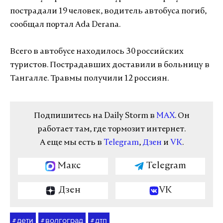
пострадали 19 человек, водитель автобуса погиб,
сообщал портал Ada Derana.
Всего в автобусе находилось 30 российских
туристов. Пострадавших доставили в больницу в
Тангалле. Травмы получили 12 россиян.
Подпишитесь на Daily Storm в
MAX
. Он
работает там, где тормозит интернет.
А еще мы есть в
Telegram
,
Дзен
и
VK
.
Макс
Telegram
Дзен
VK
дети
волгоград
дтп
#
#
#