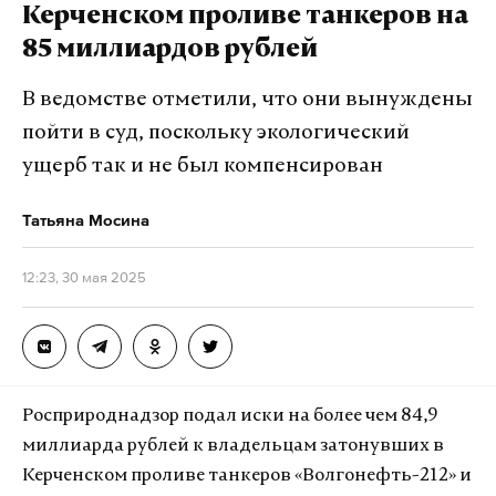
Керченском проливе танкеров на
калининград
вмф
корабль
пресс-службе судов Санкт-Петербурга.
#
#
#
85 миллиардов рублей
Горбунова признали виновным в вымогательстве
В ведомстве отметили, что они вынуждены
и незаконном обороте наркотиков. Помимо
пойти в суд, поскольку экологический
прочего, ему назначили штраф в размере 500
ущерб так и не был компенсирован
тысяч рублей.
Татьяна Мосина
По версии следствия, в 2024 году медиаменеджер
вымогал деньги у депутата петербургского
12:23, 30 мая 2025
Заксобрания Александра Малькевича и угрожал
распространить информацию, подрывающую его
деловую репутацию.
Горбунов потребовал от него четыре миллиона
Росприроднадзор подал иски на более чем 84,9
рублей и был задержан при получении
миллиарда рублей к владельцам затонувших в
поддельных 1,52 миллиона рублей. Во время
Керченском проливе танкеров «Волгонефть-212» и