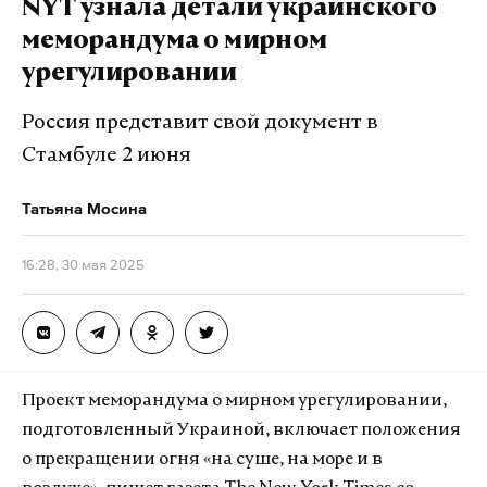
NYT узнала детали украинского
Против мужчины возбудили еще одно уголовное
меморандума о мирном
дело о подготовке к совершению теракта. Его
урегулировании
арестовали по ходатайству следствия.
Россия представит свой документ в
Стамбуле 2 июня
Подпишитесь на Daily Storm в
MAX
. Он
работает там, где тормозит интернет.
Татьяна Мосина
А еще мы есть в
Telegram
,
Дзен
и
VK
.
16:28, 30 мая 2025
Макс
Telegram
Дзен
VK
москва
теракт
ск
#
#
#
Проект меморандума о мирном урегулировании,
подготовленный Украиной, включает положения
о прекращении огня «на суше, на море и в