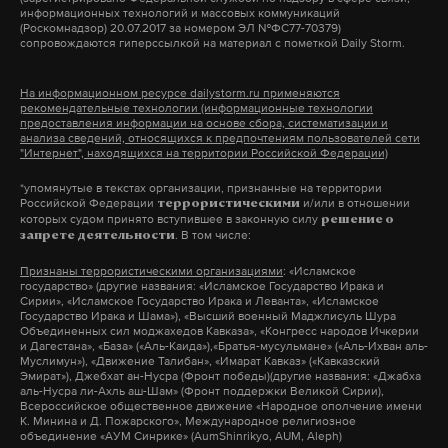
информационных технологий и массовых коммуникаций
волгонефть
#
(Роскомнадзор) 20.07.2017 за номером ЭЛ №ФС77-70379)
сопровождаются гиперссылкой на материал с пометкой Daily Storm.
На информационном ресурсе dailystorm.ru применяются
рекомендательные технологии (информационные технологии
предоставления информации на основе сбора, систематизации и
анализа сведений, относящихся к предпочтениям пользователей сети
"Интернет", находящихся на территории Российской Федерации)
*упомянутые в текстах организации, признанные на территории
Российской Федерации
и/или в отношении
террористическими
которых судом принято вступившее в законную силу
решение о
. В том числе:
запрете деятельности
Признаны террористическими организациями
: «Исламское
государство» (другие названия: «Исламское Государство Ирака и
Сирии», «Исламское Государство Ирака и Леванта», «Исламское
Государство Ирака и Шама»), «Высший военный Маджлисуль Шура
Объединенных сил моджахедов Кавказа», «Конгресс народов Ичкерии
и Дагестана», «База» («Аль-Каида»),«Братья-мусульмане» («Аль-Ихван аль-
Муслимун»), «Движение Талибан», «Имарат Кавказ» («Кавказский
Эмират»), Джебхат ан-Нусра (Фронт победы)(другие названия: «Джабха
аль-Нусра ли-Ахль аш-Шам» (Фронт поддержки Великой Сирии),
Всероссийское общественное движение «Народное ополчение имени
К. Минина и Д. Пожарского», Международное религиозное
объединение «АУМ Синрике» (AumShinrikyo, AUM, Aleph)