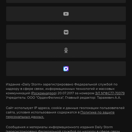
Крушение двух танкеров «Волгонефть» в
Керченском проливе
произошло
в декабре 2024
года. В общей сложности на их борту находилось
9,2 тысячи тонн мазута, значительная часть
нефтепродуктов вылилась в море.
Подпишитесь на Daily Storm в
MAX
. Он
работает там, где тормозит интернет.
А еще мы есть в
Telegram
,
Дзен
и
VK
.
Издание
«Daily Storm»
зарегистрировано Федеральной службой по
надзору в сфере связи, информационных технологий и массовых
коммуникаций
(Роскомнадзор)
20.07.2017 за номером
ЭЛ №ФС77-70379
Макс
Telegram
Учредитель: ООО "ОрденФеликса", Главный редактор: Таразевич А.А.
Сайт использует IP адреса, cookie и данные геолокации пользователей
Дзен
VK
сайта, условия использования содержатся в
Политике по защите
персональных данных.
Сообщения и материалы информационного издания Daily Storm
росприроднадзор
компенсация
иск
#
#
#
(зарегистрировано Федеральной службой по надзору в сфере связи,