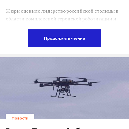
Жюри оценило лидерство российской столицы в
области комплексной городской роботизации и
передовых автономных систем. Эксперты
отметили внедрение беспилотного трамвая,
Продолжить чтение
автономного робота-уборщика «Пиксель» и
роботизированной системы для мониторинга
строительных проектов.
Восемь других городов и крупных агломераций
также были отмечены наградами в различных
номинациях. Китайский Ханчжоу занял первое
место в категории «Устойчивые города и
сообщества» за разработку городского интеллекта
«Ханчжоу 3.0» и создание цифровой
Новости
экономической платформы. Белград получил
признание в номинации «Хорошее здоровье и