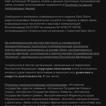
Сайт использует IP адреса, cookie и данные геолокации пользователей
сайта, условия использования содержатся в
Политике по защите
персональных данных.
Сообщения и материалы информационного издания Daily Storm
(зарегистрировано Федеральной службой по надзору в сфере связи,
информационных технологий и массовых коммуникаций
(Роскомнадзор) 20.07.2017 за номером ЭЛ №ФС77-70379)
сопровождаются гиперссылкой на материал с пометкой Daily Storm.
На информационном ресурсе dailystorm.ru применяются
рекомендательные технологии (информационные технологии
предоставления информации на основе сбора, систематизации и
анализа сведений, относящихся к предпочтениям пользователей сети
"Интернет", находящихся на территории Российской Федерации)
*упомянутые в текстах организации, признанные на территории
Российской Федерации
и/или в отношении
террористическими
которых судом принято вступившее в законную силу
решение о
. В том числе:
запрете деятельности
Признаны террористическими организациями
: «Исламское
государство» (другие названия: «Исламское Государство Ирака и
Сирии», «Исламское Государство Ирака и Леванта», «Исламское
Государство Ирака и Шама»), «Высший военный Маджлисуль Шура
Объединенных сил моджахедов Кавказа», «Конгресс народов Ичкерии
и Дагестана», «База» («Аль-Каида»),«Братья-мусульмане» («Аль-Ихван аль-
Муслимун»), «Движение Талибан», «Имарат Кавказ» («Кавказский