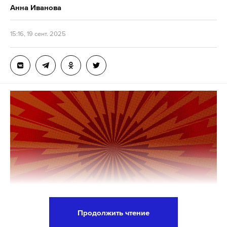
Анна Иванова
Подпишитесь на Daily Storm в
MAX
. Он
15:16, 19 сент. 2025
работает там, где тормозит интернет.
А еще мы есть в
Telegram
,
Дзен
и
VK
.
Макс
Telegram
Дзен
VK
доллар
валюта
минфин
#
#
#
Продолжить чтение