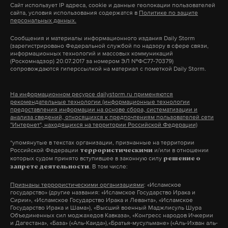
Сайт использует IP адреса, cookie и данные геолокации пользователей
травила сына и мужа из-за жилплощади.
сайта, условия использования содержатся в
Политике по защите
персональных данных.
Daily Storm связался с несколькими врачами и
Сообщения и материалы информационного издания Daily Storm
(зарегистрировано Федеральной службой по надзору в сфере связи,
выяснил, что даже если в конкретном случае у
информационных технологий и массовых коммуникаций
(Роскомнадзор) 20.07.2017 за номером ЭЛ №ФС77-70379)
матери не было злого умысла, самолечение —
сопровождаются гиперссылкой на материал с пометкой Daily Storm.
смертельно опасно для детей. В прошлом
руководитель центра специсследований МВД
На информационном ресурсе dailystorm.ru применяются
рекомендательные технологии (информационные технологии
Михаил Виноградов рассказал, что встречал
предоставления информации на основе сбора, систематизации и
множество случаев, когда действия родителей
анализа сведений, относящихся к предпочтениям пользователей сети
"Интернет", находящихся на территории Российской Федерации)
заканчивались гибелью или тяжелым
*упомянутые в текстах организации, признанные на территории
заболеванием детей.
Российской Федерации
и/или в отношении
террористическими
которых судом принято вступившее в законную силу
решение о
. В том числе:
запрете деятельности
«Страдают, в первую очередь, маленькие дети —
Признаны террористическими организациями
: «Исламское
примерно до восьми лет. Они полностью во
государство» (другие названия: «Исламское Государство Ирака и
власти взрослых. К сожалению, многие родители
Сирии», «Исламское Государство Ирака и Леванта», «Исламское
Государство Ирака и Шама»), «Высший военный Маджлисуль Шура
верят колдунам, шаманам, бабушкиным
Объединенных сил моджахедов Кавказа», «Конгресс народов Ичкерии
и Дагестана», «База» («Аль-Каида»),«Братья-мусульмане» («Аль-Ихван аль-
средствам и не идут лечиться в поликлинику», —