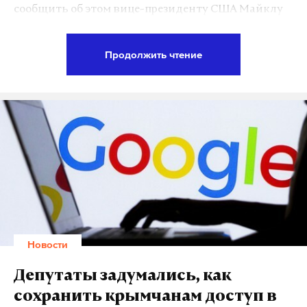
сообщить об этом вице-президенту США Майклу
Пенсу.
Продолжить чтение
«Президент Литвы подчеркнула, что
демонстрируемая Америкой твердая позиция в
отношении геополитических энергетических
проектов Кремля имеет исключительное значение
в плане возникновения новой угрозы –
строительства вблизи границ НАТО небезопасной
Белорусской АЭС в Островце, которая может быть
использована и как неконвенциональное
оружие», — сказано в сообщении пресс-службы
президента Литвы.
Новости
Всего за пару часов в соцсетях появились десятки
Депутаты задумались, как
комментариев с едкими насмешками. Кое-кто
сохранить крымчанам доступ в
усомнился в здоровье литовского лидера.