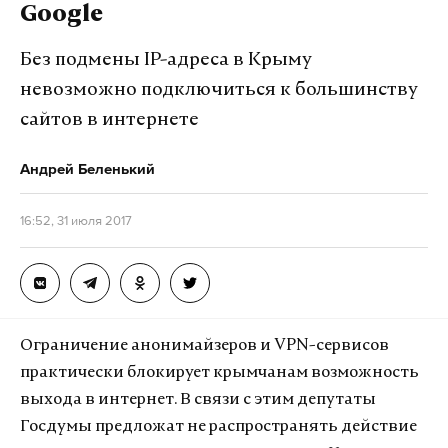
Google
Грибаускайте назвали «сумасшедшей теткой»,
которая постоянно придумывает новые
Без подмены IP-адреса в Крыму
«российские угрозы» и уже «претендует» на приз за
невозможно подключиться к большинству
«лучшую страшилку» о России.
сайтов в интернете
Андрей Беленький
Подпишитесь на Daily Storm в
MAX
. Он
работает там, где тормозит интернет.
16:52, 31 июля 2017
А еще мы есть в
Telegram
,
Дзен
и
VK
.
Макс
Telegram
Дзен
VK
Ограничение анонимайзеров и VPN-сервисов
практически блокирует крымчанам возможность
Новую угрозу какую то придумала
выхода в интернет. В связи с этим депутаты
— Святой (@Svyatoy13)
31 июля 2017 г.
Госдумы предложат не распространять действие