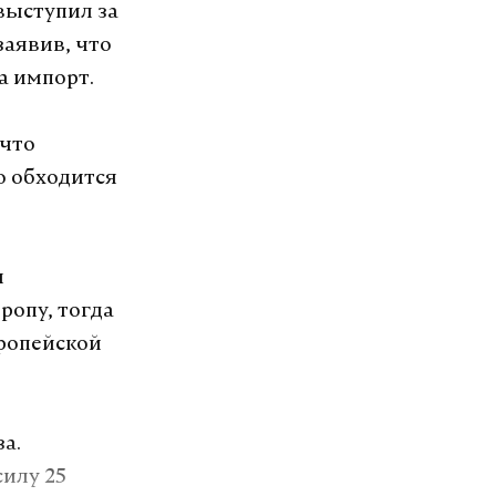
выступил за
заявив, что
а импорт.
 что
о обходится
я
ропу, тогда
вропейской
а.
илу 25