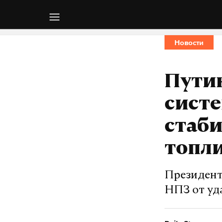
Новости
Пути
сист
стаби
топл
Президент
НПЗ от уд