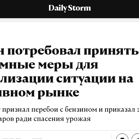
Daily Storm
н потребовал принять
емные меры для
лизации ситуации на
ивном рынке
 признал перебои с бензином и приказал
аров ради спасения урожая