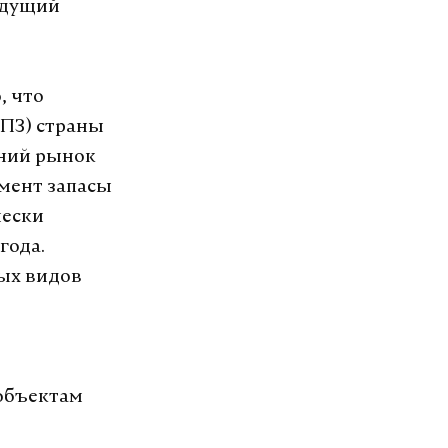
будущий
, что
ПЗ) страны
нний рынок
мент запасы
чески
года.
ых видов
 объектам