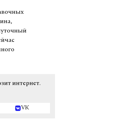
равочных
ина,
суточный
ейчас
лного
озит интернет.
VK