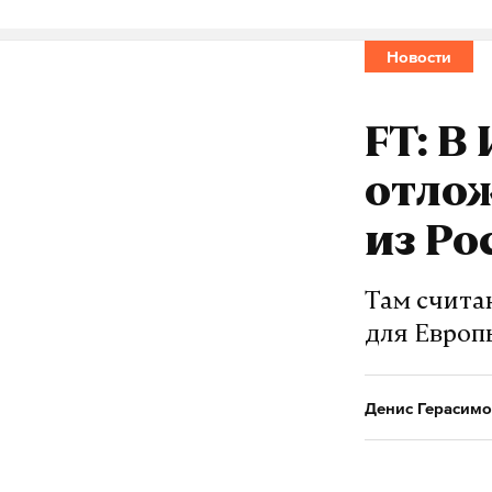
Новости
FT: В
отлож
из Ро
Там считаю
для Евро
Денис Герасимо