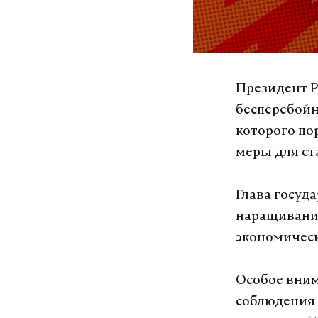
Президент Р
бесперебойн
которого по
меры для ст
Глава госуд
наращивани
экономическ
Особое вним
соблюдения