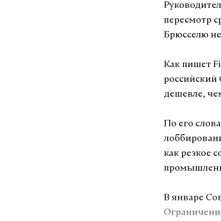
Руководител
пересмотр ср
Брюсселю не
Как пишет Fi
российский 
дешевле, че
По его слов
лоббировани
как резкое 
промышленн
В январе Сов
Ограничения