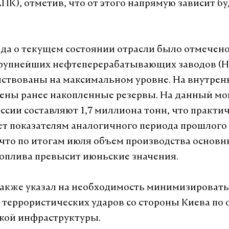
АПК), отметив, что от этого напрямую зависит 
ада о текущем состоянии отрасли было отмечено
рупнейших нефтеперерабатывающих заводов (Н
йствованы на максимальном уровне. На внутре
ены ранее накопленные резервы. На данный мо
оссии составляют 1,7 миллиона тонн, что практи
ет показателям аналогичного периода прошлого 
что по итогам июля объем производства основн
оплива превысит июньские значения.
акже указал на необходимость минимизировать
 террористических ударов со стороны Киева по
ской инфраструктуры.