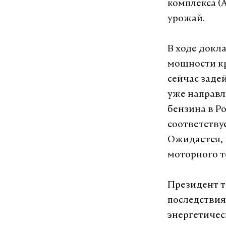
комплекса (
урожай.
В ходе докл
мощности к
сейчас заде
уже направл
бензина в Р
соответству
Ожидается, 
моторного т
Президент т
последствия
энергетиче