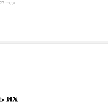
27 года.
проводного
озит интернет.
VK
ь их