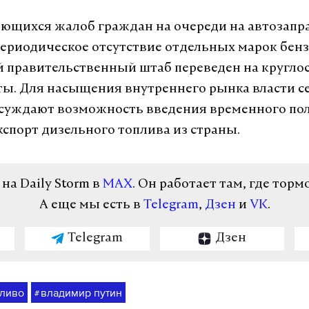
ющихся жалоб граждан на очереди на автозап
периодическое отсутствие отдельных марок бенз
 правительственный штаб переведен на кругло
ы. Для насыщения внутреннего рынка власти с
суждают возможность введения временного по
кспорт дизельного топлива из страны.
а Daily Storm в
MAX
. Он работает там, где торм
А еще мы есть в
Telegram
,
Дзен
и
VK
.
Telegram
Дзен
пливо
владимир путин
#