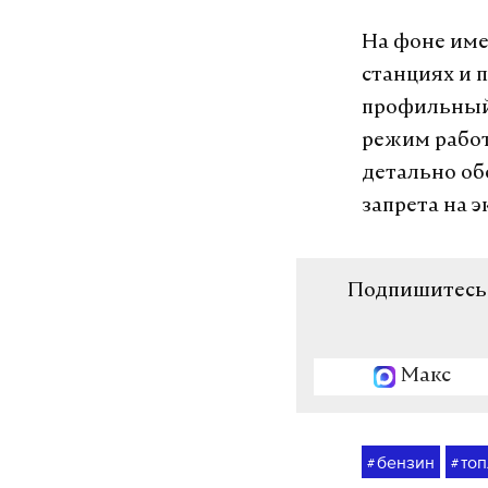
На фоне име
станциях и 
профильный
режим работ
детально об
запрета на э
Подпишитесь н
Макс
бензин
то
#
#