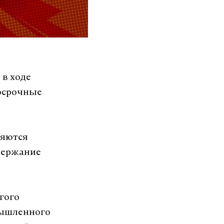
 в ходе
госрочные
ляются
держание
гого
мышленного