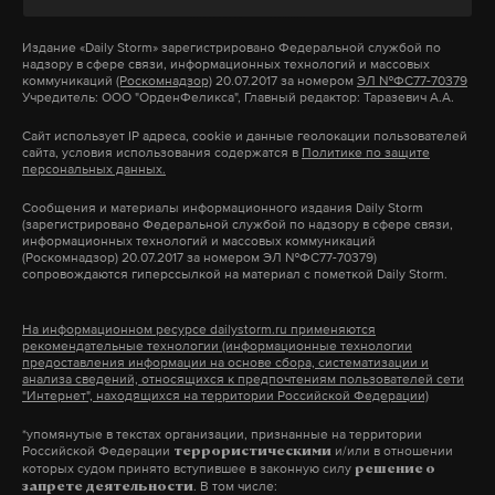
распространялась только на изобретения и
полезные модели, то теперь поддержку можно
Издание
«Daily Storm»
зарегистрировано Федеральной службой по
надзору в сфере связи, информационных технологий и массовых
получить и на промышленные образцы. Выплата
коммуникаций
(Роскомнадзор)
20.07.2017 за номером
ЭЛ №ФС77-70379
Учредитель: ООО "ОрденФеликса", Главный редактор: Таразевич А.А.
за один такой образец составит 30 тысяч рублей.
Сайт использует IP адреса, cookie и данные геолокации пользователей
сайта, условия использования содержатся в
Политике по защите
Подать заявку на получение финансовой помощи
персональных данных.
изобретатели могут на специализированной
Сообщения и материалы информационного издания Daily Storm
платформе Московского инновационного
(зарегистрировано Федеральной службой по надзору в сфере связи,
информационных технологий и массовых коммуникаций
кластера i.moscow. Данный кластер также
(Роскомнадзор) 20.07.2017 за номером ЭЛ №ФС77-70379)
сопровождаются гиперссылкой на материал с пометкой Daily Storm.
предоставляет полный спектр услуг в сфере
управления интеллектуальной собственностью,
На информационном ресурсе dailystorm.ru применяются
включая консультации, обучающие программы, а
рекомендательные технологии (информационные технологии
предоставления информации на основе сбора, систематизации и
также сервисы для подготовки патентных
анализа сведений, относящихся к предпочтениям пользователей сети
"Интернет", находящихся на территории Российской Федерации)
документов и оформления кредитов под залог
интеллектуальной собственности.
*упомянутые в текстах организации, признанные на территории
Российской Федерации
и/или в отношении
террористическими
которых судом принято вступившее в законную силу
решение о
. В том числе:
запрете деятельности