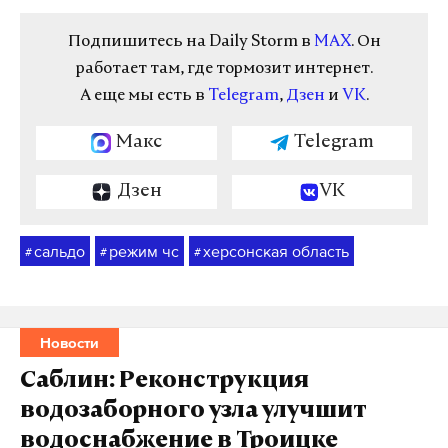
Подпишитесь на Daily Storm в
MAX
. Он
работает там, где тормозит интернет.
А еще мы есть в
Telegram
,
Дзен
и
VK
.
Макс
Telegram
Дзен
VK
сальдо
режим чс
херсонская область
#
#
#
Новости
Саблин: Реконструкция
водозаборного узла улучшит
водоснабжение в Троицке