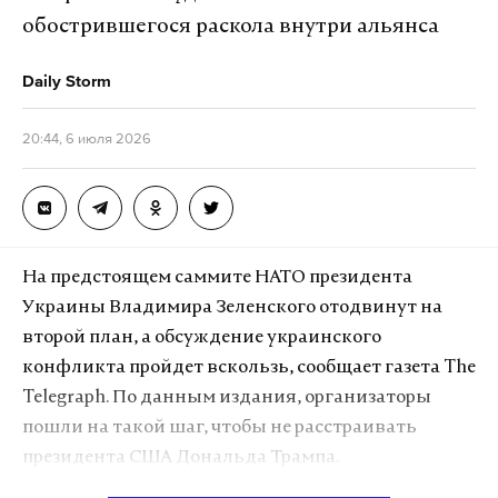
Белгородской, Брянской, Воронежской,
обострившегося раскола внутри альянса
Волгоградской, Владимирской, Калужской,
Курской, Липецкой, Орловской, Ростовской,
Daily Storm
Рязанской, Смоленской, Тамбовской, Тульской
областями, Московским регионом,
20:44, 6 июля 2026
Краснодарским краем, Крымом, а также над
акваториями Азовского и Черного морей.
На предстоящем саммите НАТО президента
Подпишитесь на Daily Storm в
MAX
. Он
Украины Владимира Зеленского отодвинут на
работает там, где тормозит интернет.
второй план, а обсуждение украинского
А еще мы есть в
Telegram
,
Дзен
и
VK
.
конфликта пройдет вскользь, сообщает газета The
Макс
Telegram
Telegraph. По данным издания, организаторы
пошли на такой шаг, чтобы не расстраивать
Дзен
VK
президента США Дональда Трампа.