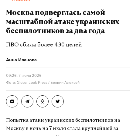
Подпишитесь на Daily Storm в
MAX
. Он
Москва подверглась самой
работает там, где тормозит интернет.
масштабной атаке украинских
А еще мы есть в
Telegram
,
Дзен
и
VK
.
беспилотников за два года
Макс
Telegram
ПВО сбила более 430 целей
Дзен
VK
Анна Иванова
уроки
минпросвещения
школьники
#
#
#
09:26, 7 июля 2026
Фото: Global Look Press / Белкин Алексей
Попытка атаки украинских беспилотников на
Москву в ночь на 7 июля стала крупнейшей за