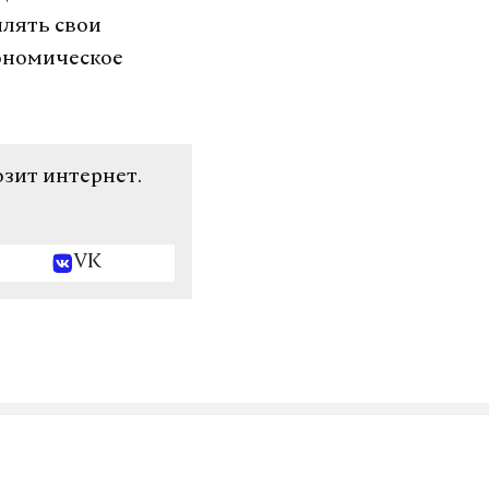
плять свои
кономическое
озит интернет.
VK