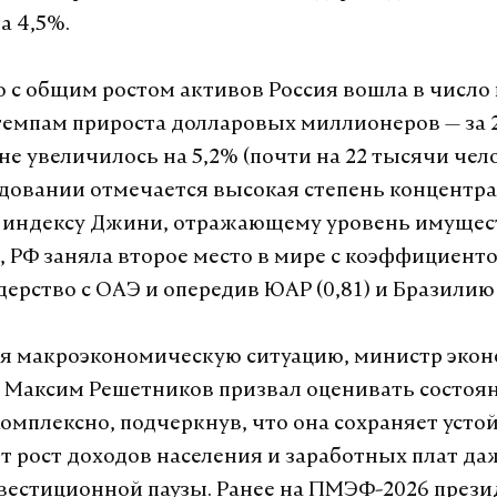
а 4,5%.
 с общим ростом активов Россия вошла в числ
темпам прироста долларовых миллионеров — за 2
не увеличилось на 5,2% (почти на 22 тысячи чел
едовании отмечается высокая степень концентр
о индексу Джини, отражающему уровень имуще
, РФ заняла второе место в мире с коэффициенто
ерство с ОАЭ и опередив ЮАР (0,81) и Бразилию (
я макроэкономическую ситуацию, министр экон
 Максим Решетников призвал оценивать состоя
омплексно, подчеркнув, что она сохраняет усто
т рост доходов населения и заработных плат да
вестиционной паузы. Ранее на ПМЭФ-2026 прези