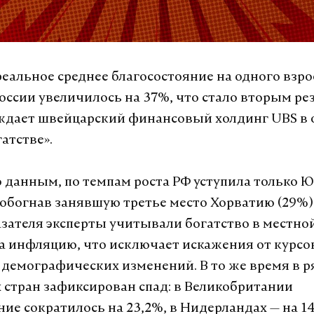
 реальное среднее благосостояние на одного взр
России увеличилось на 37%, что стало вторым ре
ждает швейцарский финансовый холдинг UBS в 
атстве».
о данным, по темпам роста РФ уступила только 
, обогнав занявшую третье место Хорватию (29%)
азателя эксперты учитывали богатство в местной
а инфляцию, что исключает искажения от курс
 демографических изменений. В то же время в р
 стран зафиксирован спад: в Великобритании
ние сократилось на 23,2%, в Нидерландах — на 14