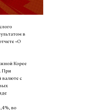
ослого
зультатом в
отчете «О
Южной Корее
. При
 валюте с
овых
яде
,4%, во