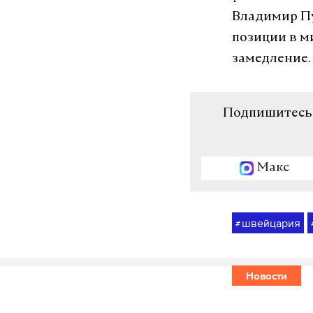
Владимир Пу
позиции в м
замедление.
Подпишитесь н
Макс
швейцария
#
Новости