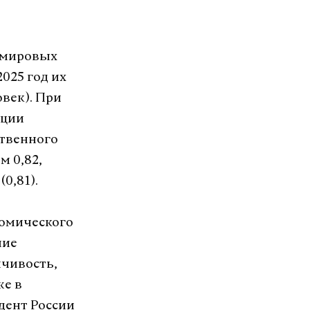
о мировых
025 год их
овек). При
ации
ственного
м 0,82,
0,81).
омического
ние
йчивость,
же в
дент России