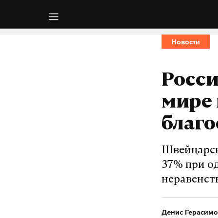
Новости
Росси
мире 
благо
Швейцарск
37% при о
неравенст
Денис Герасимо