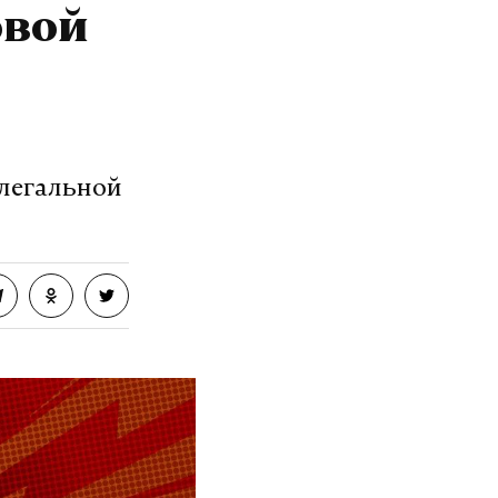
овой
елегальной