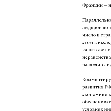
Франции — н
Параллельно
лидеров по 
число в стра
этом в иссл
капитала: п
неравенства
разделив лид
Комментиру
развития РФ
экономики к
обеспечивае
условиях ин