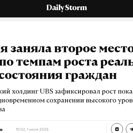
Daily Storm
я заняла второе место
по темпам роста реал
состояния граждан
ий холдинг UBS зафиксировал рост пока
дновременном сохранении высокого уро
ва
в
10:02, 1 июля 2026