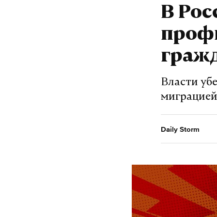
В Рос
проф
граж
Власти уб
миграцией,
Daily Storm