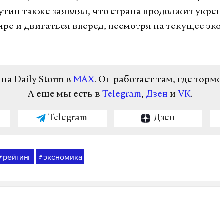
тин также заявлял, что страна продолжит укре
ире и двигаться вперед, несмотря на текущее э
а Daily Storm в
MAX
. Он работает там, где торм
А еще мы есть в
Telegram
,
Дзен
и
VK
.
Telegram
Дзен
рейтинг
экономика
#
#