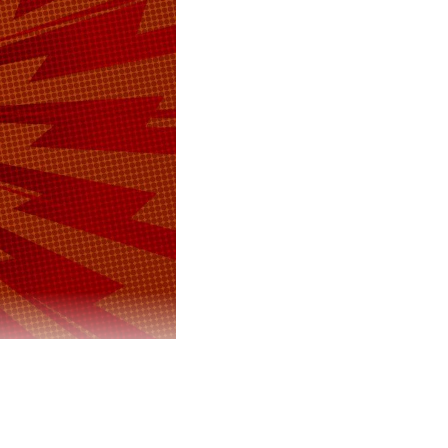
о
ль МВД