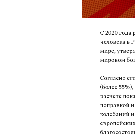
С 2020 года
человека в 
мире, утвер
мировом бог
Согласно ег
(более 55%)
расчете пок
поправкой н
колебаний и
европейских
благосостоя