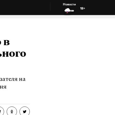
Новости
18+
 в
ьного
зателя на
вня