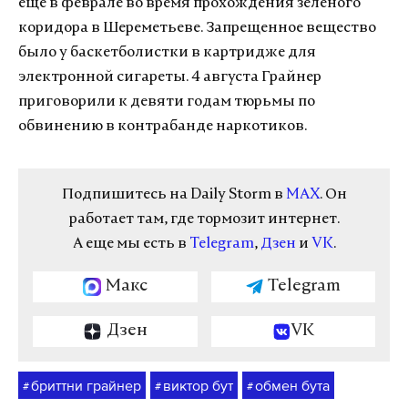
еще в феврале во время прохождения зеленого
коридора в Шереметьеве. Запрещенное вещество
было у баскетболистки в картридже для
электронной сигареты. 4 августа Грайнер
приговорили к девяти годам тюрьмы по
обвинению в контрабанде наркотиков.
Подпишитесь на Daily Storm в
MAX
. Он
работает там, где тормозит интернет.
А еще мы есть в
Telegram
,
Дзен
и
VK
.
Макс
Telegram
Дзен
VK
бриттни грайнер
виктор бут
обмен бута
#
#
#