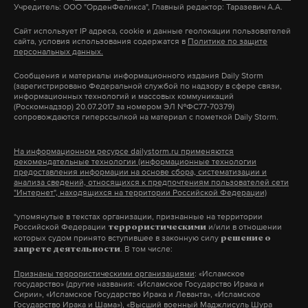
красный крест
мккк
военнопленные
Учредитель: ООО "ОрденФеликса", Главный редактор: Таразевич А.А.
#
#
#
основных стран, откуда были поставки. Из
Испании объем импорта уменьшился на 10%, из
Сайт использует IP адреса, cookie и данные геолокации пользователей
сайта, условия использования содержатся в
Политике по защите
Франции — на 23%, из ЮАР — на 20%. Нарастили
персональных данных.
объемы лишь Италия (на 8%), а также Грузия (на
Сообщения и материалы информационного издания Daily Storm
16%).
(зарегистрировано Федеральной службой по надзору в сфере связи,
информационных технологий и массовых коммуникаций
(Роскомнадзор) 20.07.2017 за номером ЭЛ №ФС77-70379)
сопровождаются гиперссылкой на материал с пометкой Daily Storm.
Компания Maxxium, поставлявшая в РФ виски
Maker’s Mark, Jim Beam, джин Roku и другие
На информационном ресурсе dailystorm.ru применяются
товары, в сентябре предложила контрагентам
рекомендательные технологии (информационные технологии
предоставления информации на основе сбора, систематизации и
вместо привычного спиртного виски Black Ram из
анализа сведений, относящихся к предпочтениям пользователей сети
"Интернет", находящихся на территории Российской Федерации)
Болгарии, водку Schmidt из Белоруссии и другие
напитки.
*упомянутые в текстах организации, признанные на территории
Российской Федерации
и/или в отношении
террористическими
которых судом принято вступившее в законную силу
решение о
. В том числе:
запрете деятельности
В связи с санкциями в России также началось
активное замещение зарубежных брендов
Признаны террористическими организациями
: «Исламское
государство» (другие названия: «Исламское Государство Ирака и
отечественными. Так, производитель
Сирии», «Исламское Государство Ирака и Леванта», «Исламское
Государство Ирака и Шама»), «Высший военный Маджлисуль Шура