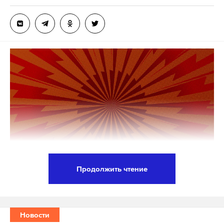
России.
По данным ведомства, 29 марта около 20:00
украинские военнослужащие, применив
тактический ракетный комплекс «Точка-У»,
произвели с территории Харьковской области в
направлении Белгородской области не менее трех
пусков ракет. Ракеты несли кассетные
поражающие элементы, запрещенные
международными конвенциями.
В результате обстрела восемь россиян получили
ранения, 21 единица техники повреждена.
Продолжить чтение
Начался пожар, за которым последовали взрывы,
Телеведущая и актриса Екатерина Стриженова
разрушившие склад на временной дислокации
вернулась в Москву из Еревана и опровергла слухи
воинской части, отметили в ведомстве.
о своей эмиграции. Она обратилась к тем, кто
Новости