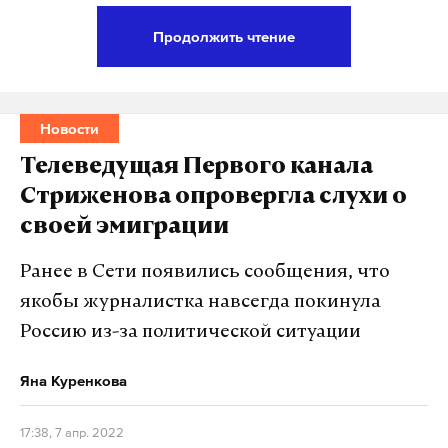
Продолжить чтение
Следственный комитет России возбудил
уголовное дело по факту обстрела Белгородской
области украинскими военными с применением
Новости
ракеты «Точка-У». Устанавливаются лица,
Телеведущая Первого канала
причастные к совершению преступления.
Стриженова опровергла слухи о
своей эмиграции
«Военным следственным отделом СКР по
Воронежскому гарнизону возбуждено
Ранее в Сети появились сообщения, что
уголовное дело в отношении
якобы журналистка навсегда покинула
неустановленных военнослужащих
Россию из-за политической ситуации
Вооруженных сил Украины
<…>
в связи с
обстрелами украинскими военнослужащими
Яна Куренкова
территории Белгородской области РФ»,
—
говорится в сообщении Следственного комитета
17:38, 7 апр. 2022