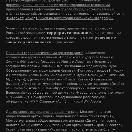
На информационном ресурсе dailystorm.ru применяются
торговыми сетями.
в мире женщину-космонавта поздравил в том
рекомендательные технологии (информационные технологии
работает там, где тормозит интернет.
предоставления информации на основе сбора, систематизации и
числе президент России Владимир Путин. Глава
А еще мы есть в
Telegram
,
Дзен
и
VK
.
анализа сведений, относящихся к предпочтениям пользователей сети
"Интернет", находящихся на территории Российской Федерации)
государства отметил, что Терешкова вписала
Подпишитесь на Daily Storm в
MAX
. Он
Макс
Telegram
героические, незабываемые страницы в историю
*упомянутые в текстах организации, признанные на территории
работает там, где тормозит интернет.
Российской Федерации
и/или в отношении
террористическими
страны, и пожелал ей здоровья и всего
которых судом принято вступившее в законную силу
решение о
А еще мы есть в
Telegram
,
Дзен
и
VK
.
Дзен
VK
. В том числе:
наилучшего.
запрете деятельности
Макс
Telegram
Признаны террористическими организациями
: «Исламское
государство» (другие названия: «Исламское Государство Ирака и
В России зарегистрированы три вакцины от
Сирии», «Исламское Государство Ирака и Леванта», «Исламское
Государство Ирака и Шама»), «Высший военный Маджлисуль Шура
COVID-19. Первой стала «Спутник V», созданная в
Дзен
VK
Объединенных сил моджахедов Кавказа», «Конгресс народов Ичкерии
Центре имени Н.Ф. Гамалеи. Позднее регистрацию
и Дагестана», «База» («Аль-Каида»),«Братья-мусульмане» («Аль-Ихван аль-
Муслимун»), «Движение Талибан», «Имарат Кавказ» («Кавказский
Роскомнадзор заявил, что
получили «ЭпикВакКорона» новосибирского
Эмират»), Джебхат ан-Нусра (Фронт победы)(другие названия: «Джабха
соцсети начали активно
аль-Нусра ли-Ахль аш-Шам» (Фронт поддержки Великой Сирии),
центра «Вектор» и «Ковивак» Центра имени
Всероссийское общественное движение «Народное ополчение имени
удалять призывы к
К. Минина и Д. Пожарского», Международное религиозное
Чумакова. По мнению специалистов,
объединение «АУМ Синрике» (AumShinrikyo, AUM, Aleph)
протестам
Российские производители
комбинирование трех препаратов позволит
Деятельность запрещена по решению суда
: Межрегиональная
Ведомство предупредило российские и
попросили повысить цены
обойти возможные препятствия по доставке
общественная организация «Национал-большевистская партия»,
иностранные компании о
Межрегиональная общественная организация «Движение против
на мясо и колбасу
информации о коронавирусе в клетки и
недопустимости таких публикаций
нелегальной иммиграции», Украинская организация «Правый сектор»,
Украинская организация «Украинская национальная ассамблея –
увеличить эффективность иммунного ответа.
На фабриках указывают, что цена «сырья»