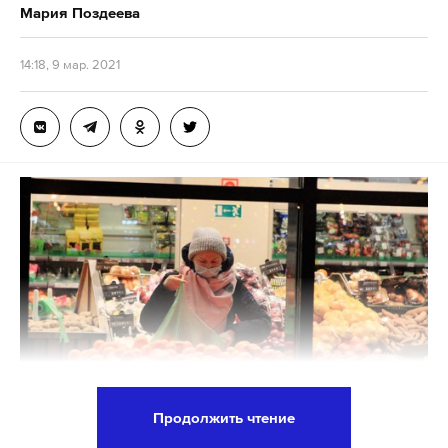
Мария Поздеева
остальным разберутся специалисты по
уголовному праву. Очень жду. Воодушевлен!»
14:18, 9 мар. 2021
—
написал
Антон Красовский в своем Telegram-
канале.
9 марта президент существовавшего ранее
общероссийского общественного движения «Союз
правых сил» Леонид Гозман рассказал, что
согласился прийти на прямой эфир 4 марта на
канал RT. Перед эфиром он дважды созвонился с
журналистом, бывшим депутатом Госдумы
Игорем Яковенко, обсудил с ним редакционную
политику канала и попросил помочь с подбором
репортажей RT, которые журналист считает
недостоверными.
Продолжить чтение
Фото: © Global Look Press / Замир Усманов