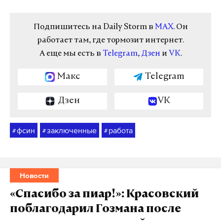
Подпишитесь на Daily Storm в
MAX
. Он
работает там, где тормозит интернет.
А еще мы есть в
Telegram
,
Дзен
и
VK
.
Макс
Telegram
Дзен
VK
фсин
заключенные
работа
#
#
#
Новости
«Спасибо за пиар!»: Красовский
поблагодарил Гозмана после