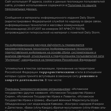
Женщина жила с сожителем. Частный дом она
Сайт использует IP адреса, cookie и данные геолокации пользователей
сайта, условия использования содержатся в
Политике по защите
приобрела на материнский капитал. У нее
персональных данных.
остались еще двое детей: пятилетняя дочь и 12-
Сообщения и материалы информационного издания Daily Storm
летний сын. Старший ребенок давно проживает с
(зарегистрировано Федеральной службой по надзору в сфере связи,
информационных технологий и массовых коммуникаций
бабушкой, сообщает «112».
(Роскомнадзор) 20.07.2017 за номером ЭЛ №ФС77-70379)
сопровождаются гиперссылкой на материал с пометкой Daily Storm.
Возбуждено два уголовных дела об убийстве
На информационном ресурсе dailystorm.ru применяются
малолетних, в ближайшее время будет решен
рекомендательные технологии (информационные технологии
предоставления информации на основе сбора, систематизации и
вопрос об избрании меры пресечения в отношении
анализа сведений, относящихся к предпочтениям пользователей сети
"Интернет", находящихся на территории Российской Федерации)
задержанной.
*упомянутые в текстах организации, признанные на территории
Российской Федерации
и/или в отношении
террористическими
которых судом принято вступившее в законную силу
решение о
Подпишитесь на Daily Storm в
MAX
. Он
. В том числе:
запрете деятельности
работает там, где тормозит интернет.
Признаны террористическими организациями
: «Исламское
государство» (другие названия: «Исламское Государство Ирака и
А еще мы есть в
Telegram
,
Дзен
и
VK
.
Сирии», «Исламское Государство Ирака и Леванта», «Исламское
Государство Ирака и Шама»), «Высший военный Маджлисуль Шура
Объединенных сил моджахедов Кавказа», «Конгресс народов Ичкерии
Макс
Telegram
и Дагестана», «База» («Аль-Каида»),«Братья-мусульмане» («Аль-Ихван аль-