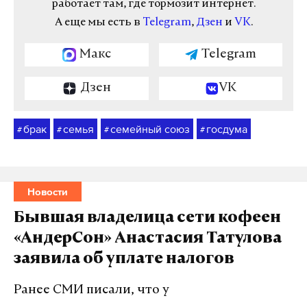
работает там, где тормозит интернет.
А еще мы есть в
Telegram
,
Дзен
и
VK
.
Макс
Telegram
Дзен
VK
брак
семья
семейный союз
госдума
#
#
#
#
Новости
Бывшая владелица сети кофеен
«АндерСон» Анастасия Татулова
заявила об уплате налогов
Ранее СМИ писали, что у