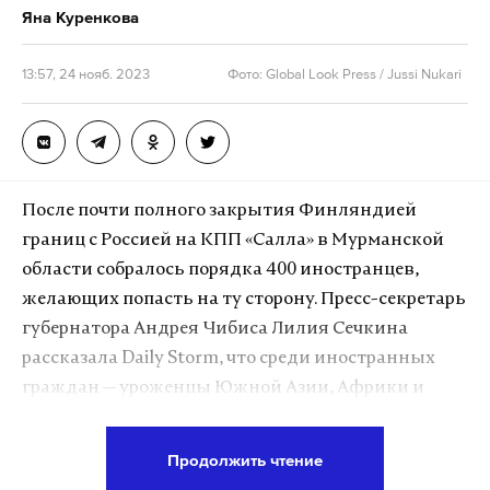
Яна Куренкова
№22 не были приняты меры по замещению
уроков в параллели 7-х классов»,
—
говорится
в
13:57, 24 нояб. 2023
Фото: Global Look Press / Jussi Nukari
ответе ведомства на запрос издания.
Сейчас уроки русского языка и литературы
замещаются другим учителем. Новый
преподаватель уже найден и приступит к работе с
После почти полного закрытия Финляндией
4 декабря, добавили в министерстве.
границ с Россией на КПП «Салла» в Мурманской
области собралось порядка 400 иностранцев,
желающих попасть на ту сторону. Пресс-секретарь
Подпишитесь на Daily Storm в
MAX
. Он
губернатора Андрея Чибиса Лилия Сечкина
работает там, где тормозит интернет.
рассказала Daily Storm, что среди иностранных
А еще мы есть в
Telegram
,
Дзен
и
VK
.
граждан — уроженцы Южной Азии, Африки и
Ближнего Востока.
Макс
Telegram
Продолжить чтение
«Это граждане из более чем 10 иностранных
Дзен
VK