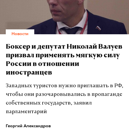
задач. Также значимую роль играют городские
площадки, которые привлекают интерес
не только жителей, но и гостей столицы», —
говорится в сообщении.
Новости
Исследование показывает, что тема патриотизма
Боксер и депутат Николай Валуев
в Москве имеет сложную структуру и включает в
призвал применять мягкую силу
себя исторический, культурный,
России в отношении
образовательный и символический элементы.
иностранцев
Основное внимание уделяется памяти о Великой
Отечественной войне и значимых событиях
Западных туристов нужно приглашать в РФ,
прошлого. Ключевые слова, такие как «Победа»,
чтобы они разочаровывались в пропаганде
«война», «великий», «музей», «память», «герой»,
собственных государств, заявил
«ветеран», «подвиг» и «город-герой»,
парламентарий
свидетельствуют о высоком интересе общества к
историческим памятникам и героям страны. В
Георгий Александров