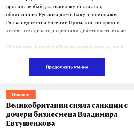
против азербайджанских журналистов,
Макс
Telegram
обвинивших Русский дом в Баку в шпионаже.
Глава ведомства Евгений Примаков «искренне
Дзен
VK
хотел» это сделать, но решили действовать иначе.
карякин
сенатор
шахматы
#
#
#
«Я считаю, что это абсолютная клевета, но в
условиях дальнейшей эскалации мы
совместно с посольством решили идти
Продолжить чтение
другими официальными переговорными
способами»,
— заявил Daily Storm глава
Россотрудничества.
Новости
Сейчас в посольстве РФ в Баку работает отдел
Великобритания сняла санкции с
по культуре, а так называемого Русского дома
дочери бизнесмена Владимира
в столице Азербайджана нет. Откроют ли его в
Евтушенкова
ближайшее время, неизвестно.