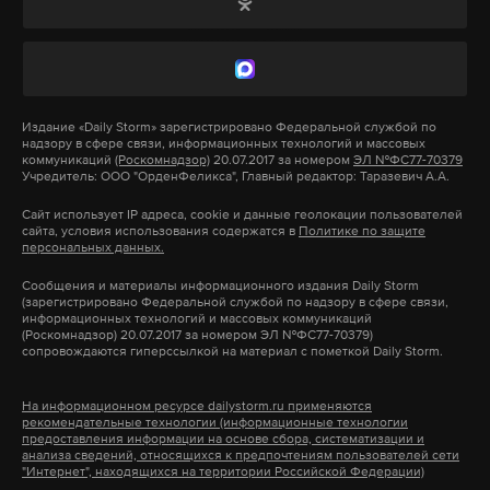
видят Россию совершенно другой страной — не то,
празднованием 80-летия Победы, отмечается в
что пишут в СМИ, не то, что говорят по радио или
сообщении.
какие-то мыльные эксперты им наваливают на
голову. Поэтому туризм здесь точно такая же
Значительная часть сообщений касается работы с
Издание
«Daily Storm»
зарегистрировано Федеральной службой по
мягкая сила. Причем если большие спортивные
молодежью и системы образования. В них
надзору в сфере связи, информационных технологий и массовых
международные соревнования у нас пока
коммуникаций
(Роскомнадзор)
20.07.2017 за номером
ЭЛ №ФС77-70379
упоминаются как институциональные меры,
Учредитель: ООО "ОрденФеликса", Главный редактор: Таразевич А.А.
запрещены, то туризм запретить невозможно».
такие как увеличение числа военно-
Сайт использует IP адреса, cookie и данные геолокации пользователей
патриотических клубов, открытие лагерей и
сайта, условия использования содержатся в
Политике по защите
персональных данных.
вовлечение тысяч школьников в подготовку к
Подпишитесь на Daily Storm в
MAX
. Он
Сообщения и материалы информационного издания Daily Storm
юбилею Победы, так и творческие форматы,
работает там, где тормозит интернет.
(зарегистрировано Федеральной службой по надзору в сфере связи,
информационных технологий и массовых коммуникаций
включая фильмы об обороне Москвы, поисковые
А еще мы есть в
Telegram
,
Дзен
и
VK
.
(Роскомнадзор) 20.07.2017 за номером ЭЛ №ФС77-70379)
экспедиции и выставки школьных работ. Этот
сопровождаются гиперссылкой на материал с пометкой Daily Storm.
подход показывает, что патриотическая тематика
Макс
Telegram
На информационном ресурсе dailystorm.ru применяются
становится неотъемлемой частью
рекомендательные технологии (информационные технологии
Дзен
VK
образовательного процесса и формирует
предоставления информации на основе сбора, систематизации и
анализа сведений, относящихся к предпочтениям пользователей сети
практические модели участия молодежи. В ЦПК
"Интернет", находящихся на территории Российской Федерации)