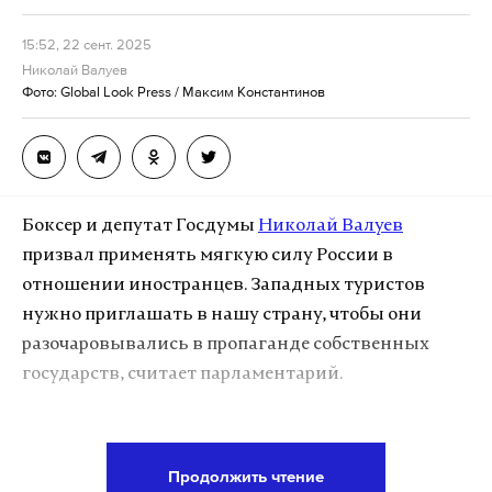
Москве музеи и памятные места играют
центральную роль в патриотических дискуссиях,
15:52, 22 сент. 2025
объединяя медиа, культурные мероприятия и
Николай Валуев
общественные обсуждения значимых
Фото: Global Look Press / Максим Константинов
исторических событий.
Работа с молодежью и образовательные проекты
также являются ключевыми аспектами
Боксер и депутат Госдумы
Николай Валуев
патриотической повестки. «Ребенок», «молодежь»,
призвал применять мягкую силу России в
«школа», «конкурс», «проект», «лагерь»,
отношении иностранцев. Западных туристов
«программа» и «форум» — эти слова отражают
нужно приглашать в нашу страну, чтобы они
активное участие юного поколения в различных
разочаровывались в пропаганде собственных
образовательных и культурных инициативах.
государств, считает парламентарий.
Конкурсы, форумы, тематические лагеря и
школьные программы способствуют
«Чем больше они (западные туристы. — Примеч.
формированию у молодежи осознания
Daily Storm) будут приезжать, тем больше они
исторической памяти, патриотических ценностей
Продолжить чтение