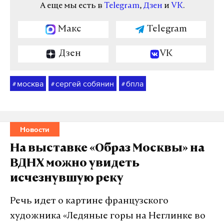
А еще мы есть в
Telegram
,
Дзен
и
VK
.
Макс
Telegram
Дзен
VK
москва
сергей собянин
бпла
#
#
#
Новости
На выставке «Образ Москвы» на
ВДНХ можно увидеть
исчезнувшую реку
Речь идет о картине французского
художника «Ледяные горы на Неглинке во