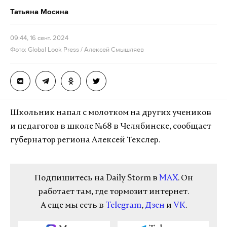
Татьяна Мосина
09:44, 16 сент. 2024
Фото: Global Look Press / Алексей Смышляев
Школьник напал с молотком на других учеников
и педагогов в школе №68 в Челябинске, сообщает
губернатор региона Алексей Текслер.
Подпишитесь на Daily Storm в
MAX
. Он
работает там, где тормозит интернет.
А еще мы есть в
Telegram
,
Дзен
и
VK
.