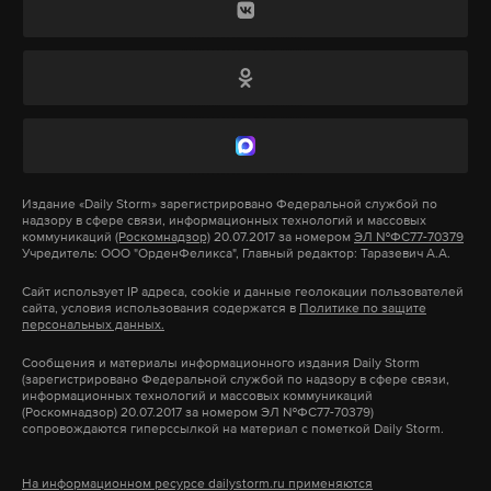
го батальона морской пехоты 810-й бригады.
Ранее, 14 сентября, военный корреспондент
Евгений Лисицын
сообщил
, что российские
военнослужащие освободили село Дарьино,
которое также располагается в Суджанском
районе Курской области.
Издание
«Daily Storm»
зарегистрировано Федеральной службой по
алаудинов
курская область
вс рф
#
#
#
надзору в сфере связи, информационных технологий и массовых
коммуникаций
(Роскомнадзор)
20.07.2017 за номером
ЭЛ №ФС77-70379
Учредитель: ООО "ОрденФеликса", Главный редактор: Таразевич А.А.
Сайт использует IP адреса, cookie и данные геолокации пользователей
сайта, условия использования содержатся в
Политике по защите
персональных данных.
Сообщения и материалы информационного издания Daily Storm
(зарегистрировано Федеральной службой по надзору в сфере связи,
информационных технологий и массовых коммуникаций
(Роскомнадзор) 20.07.2017 за номером ЭЛ №ФС77-70379)
сопровождаются гиперссылкой на материал с пометкой Daily Storm.
На информационном ресурсе dailystorm.ru применяются