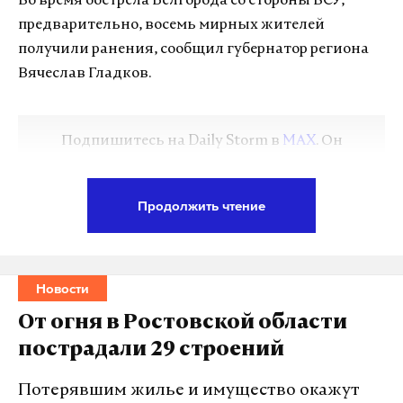
Во время обстрела Белгорода со стороны ВСУ,
предварительно, восемь мирных жителей
получили ранения, сообщил губернатор региона
Вячеслав Гладков.
Подпишитесь на Daily Storm в
MAX
. Он
работает там, где тормозит интернет.
А еще мы есть в
Telegram
,
Дзен
и
VK
.
Продолжить чтение
Макс
Telegram
Дзен
VK
Новости
От огня в Ростовской области
Одна из раненых находится в крайне тяжелом
пострадали 29 строений
состоянии. У остальных пострадавших ранения
средней тяжести. Всех их доставили в больницы
Потерявшим жилье и имущество окажут