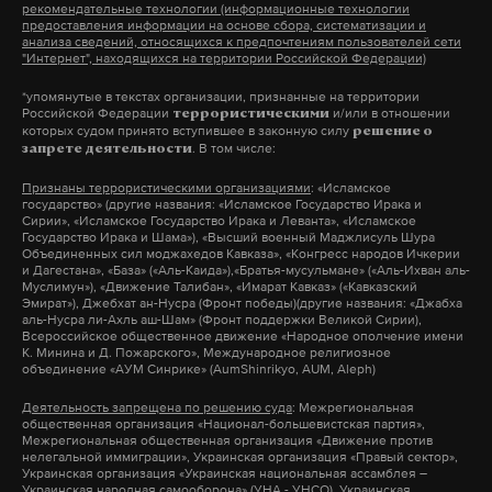
рекомендательные технологии (информационные технологии
предоставления информации на основе сбора, систематизации и
анализа сведений, относящихся к предпочтениям пользователей сети
"Интернет", находящихся на территории Российской Федерации)
*упомянутые в текстах организации, признанные на территории
Российской Федерации
и/или в отношении
террористическими
которых судом принято вступившее в законную силу
решение о
. В том числе:
запрете деятельности
Признаны террористическими организациями
: «Исламское
государство» (другие названия: «Исламское Государство Ирака и
Сирии», «Исламское Государство Ирака и Леванта», «Исламское
Государство Ирака и Шама»), «Высший военный Маджлисуль Шура
Объединенных сил моджахедов Кавказа», «Конгресс народов Ичкерии
и Дагестана», «База» («Аль-Каида»),«Братья-мусульмане» («Аль-Ихван аль-
Муслимун»), «Движение Талибан», «Имарат Кавказ» («Кавказский
Эмират»), Джебхат ан-Нусра (Фронт победы)(другие названия: «Джабха
аль-Нусра ли-Ахль аш-Шам» (Фронт поддержки Великой Сирии),
Всероссийское общественное движение «Народное ополчение имени
К. Минина и Д. Пожарского», Международное религиозное
объединение «АУМ Синрике» (AumShinrikyo, AUM, Aleph)
Деятельность запрещена по решению суда
: Межрегиональная
общественная организация «Национал-большевистская партия»,
Межрегиональная общественная организация «Движение против
нелегальной иммиграции», Украинская организация «Правый сектор»,
Украинская организация «Украинская национальная ассамблея –
Украинская народная самооборона» (УНА - УНСО), Украинская