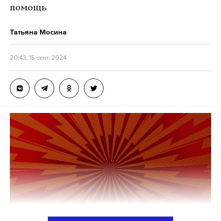
Белгорода, заявил Гладков.
помощь
Из-за прямого попадания загорелся частный дом
Татьяна Мосина
и 15 автомобилей. На месте работают пожарные,
открытое горение ликвидировано, уточнил
20:43, 15 сент. 2024
губернатор.
Также Гладков сообщил, что в Белгороде
в 21 многоквартирном доме повреждено
остекление. На территории четырех частных
домой разбиты окна, посечены кровли и фасады.
Кроме того, поврежден газопровод.
По данным губернатора, в Белгородском районе
в поселке Дубовое повреждены многоквартирные
дома, кровля частного домовладения, гараж
и забор, осколками посечены четыре автомобиля.
Ранее сообщалось, что в Белгороде около 06:30