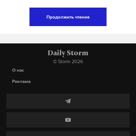
пожар
ростовская бласть
мчс
#
#
#
Подпишитесь на Daily Storm в
MAX
. Он
Продолжить чтение
работает там, где тормозит интернет.
А еще мы есть в
Telegram
,
Дзен
и
VK
.
Макс
Telegram
Daily Storm
Дзен
VK
© Storm 2026
О нас
Зачисткой занимались бойцы подразделения
Реклама
«АрБат» 810-й бригады, сообщил Алаудинов.
В своем Telegram-канале он опубликовал
видеозапись, на которой боец подразделения
докладывает об освобождении села Борки.
По его словам, в зачистке населенного пункта
также принимали участие военнослужащие 382-