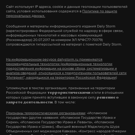
на Коробова. Видео снято в Белгороде
Сайт использует IP адреса, cookie и данные геолокации пользователей
на проспекте Славы, следует из анализа Daily
сайта, условия использования содержатся в
Политике по защите
персональных данных.
Storm.
Сообщения и материалы информационного издания Daily Storm
(зарегистрировано Федеральной службой по надзору в сфере связи,
россия 1
больница
военкор
#
#
#
информационных технологий и массовых коммуникаций
(Роскомнадзор) 20.07.2017 за номером ЭЛ №ФС77-70379)
сопровождаются гиперссылкой на материал с пометкой Daily Storm.
На информационном ресурсе dailystorm.ru применяются
рекомендательные технологии (информационные технологии
предоставления информации на основе сбора, систематизации и
анализа сведений, относящихся к предпочтениям пользователей сети
"Интернет", находящихся на территории Российской Федерации)
*упомянутые в текстах организации, признанные на территории
Российской Федерации
и/или в отношении
террористическими
которых судом принято вступившее в законную силу
решение о
. В том числе:
запрете деятельности
Признаны террористическими организациями
: «Исламское
государство» (другие названия: «Исламское Государство Ирака и
Сирии», «Исламское Государство Ирака и Леванта», «Исламское
Государство Ирака и Шама»), «Высший военный Маджлисуль Шура
Объединенных сил моджахедов Кавказа», «Конгресс народов Ичкерии