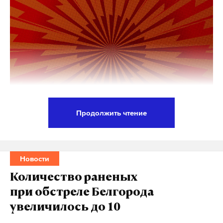
Продолжить чтение
Официальный представитель Следственного
комитета России Светлана Петренко сообщила,
что военные следователи возбудили уголовное
Новости
дело в отношении бывшего адвоката Эльмана
Количество раненых
Пашаева по признакам преступления,
при обстреле Белгорода
предусмотренного частью 4 статьи 159 УК РФ
увеличилось до 10
(«Мошенничество, совершенное в особо крупном