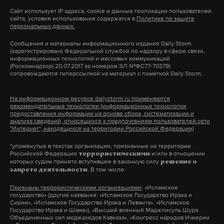
Пиперя требовал отставки всей Еврокомиссии,
Сайт использует IP адреса, cookie и данные геолокации пользователей
сайта, условия использования содержатся в
Политике по защите
однако его предложение не нашло достаточной
персональных данных.
поддержки.
Сообщения и материалы информационного издания Daily Storm
(зарегистрировано Федеральной службой по надзору в сфере связи,
информационных технологий и массовых коммуникаций
(Роскомнадзор) 20.07.2017 за номером ЭЛ №ФС77-70379)
сопровождаются гиперссылкой на материал с пометкой Daily Storm.
Подпишитесь на Daily Storm в
MAX
. Он
работает там, где тормозит интернет.
На информационном ресурсе dailystorm.ru применяются
А еще мы есть в
Telegram
,
Дзен
и
VK
.
рекомендательные технологии (информационные технологии
предоставления информации на основе сбора, систематизации и
анализа сведений, относящихся к предпочтениям пользователей сети
Макс
Telegram
"Интернет", находящихся на территории Российской Федерации)
*упомянутые в текстах организации, признанные на территории
Дзен
VK
Российской Федерации
и/или в отношении
террористическими
которых судом принято вступившее в законную силу
решение о
. В том числе:
запрете деятельности
еврокомиссия
урсула фон дер ляйен
#
#
Признаны террористическими организациями
: «Исламское
государство» (другие названия: «Исламское Государство Ирака и
голосование
европа
#
#
Сирии», «Исламское Государство Ирака и Леванта», «Исламское
Государство Ирака и Шама»), «Высший военный Маджлисуль Шура
Объединенных сил моджахедов Кавказа», «Конгресс народов Ичкерии