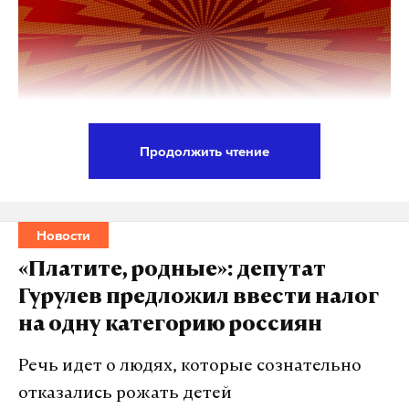
Продолжить чтение
Госсекретарь США Марко Рубио заявил, что
обсудил с главой МИД России Сергеем Лавровым
«некоторые идеи» касательно того, как может
Новости
выглядеть
«дорожная карта» по завершению
«Платите, родные»: депутат
украинского конфликта.
Гурулев предложил ввести налог
на одну категорию россиян
Во время встречи представители США услышали
от российской стороны предложения по Украине,
Речь идет о людях, которые сознательно
которые ранее не озвучивались, подчеркнул
отказались рожать детей
Рубио.