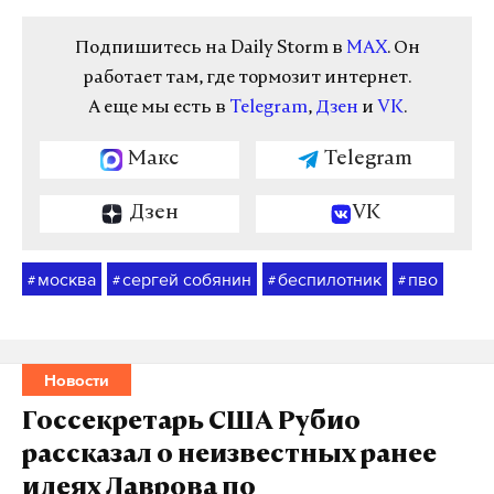
Подпишитесь на Daily Storm в
MAX
. Он
работает там, где тормозит интернет.
А еще мы есть в
Telegram
,
Дзен
и
VK
.
Макс
Telegram
Дзен
VK
москва
сергей собянин
беспилотник
пво
#
#
#
#
Новости
Госсекретарь США Рубио
рассказал о неизвестных ранее
идеях Лаврова по