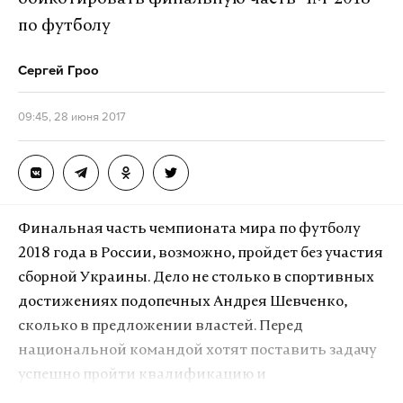
Макс
Telegram
крупный, мощный проект в интересах жителей
по футболу
Москвы», — ответила ему Матвиенко.
Дзен
VK
Сергей Гроо
На месте событий собралось около 150 человек,
09:45, 28 июня 2017
полиция их не разгоняет, отмечают
корреспонденты СМИ.
Фото: © GLOBAL LOOK press/Anton Belitsky
Финальная часть чемпионата мира по футболу
2018 года в России, возможно, пройдет без участия
сборной Украины. Дело не столько в спортивных
достижениях подопечных Андрея Шевченко,
сколько в предложении властей. Перед
национальной командой хотят поставить задачу
успешно пройти квалификацию и
демонстративно отказаться от участия в ЧМ-2018.