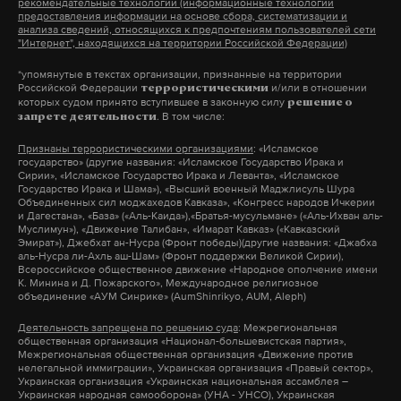
рекомендательные технологии (информационные технологии
работает там, где тормозит интернет.
предоставления информации на основе сбора, систематизации и
анализа сведений, относящихся к предпочтениям пользователей сети
А еще мы есть в
Telegram
,
Дзен
и
VK
.
"Интернет", находящихся на территории Российской Федерации)
Макс
Telegram
*упомянутые в текстах организации, признанные на территории
Российской Федерации
и/или в отношении
террористическими
Фото: © GLOBAL LOOK press/
E. Teister
которых судом принято вступившее в законную силу
решение о
Дзен
VK
. В том числе:
запрете деятельности
На сайте с аннотацией автобиографичной книги
Признаны террористическими организациями
: «Исламское
государство» (другие названия: «Исламское Государство Ирака и
«Никто не совершенен» японского журналиста и
Фото: © GLOBAL LOOK press/Anatolii Stepanov
Сирии», «Исламское Государство Ирака и Леванта», «Исламское
Государство Ирака и Шама»), «Высший военный Маджлисуль Шура
писателя Ототаке Хиротада указано, что как
Объединенных сил моджахедов Кавказа», «Конгресс народов Ичкерии
только она вышла в свет, то сразу же стала
и Дагестана», «База» («Аль-Каида»),«Братья-мусульмане» («Аль-Ихван аль-
Муслимун»), «Движение Талибан», «Имарат Кавказ» («Кавказский
бестселлером. Именно эта работа изменила взгляд
Эмират»), Джебхат ан-Нусра (Фронт победы)(другие названия: «Джабха
аль-Нусра ли-Ахль аш-Шам» (Фронт поддержки Великой Сирии),
современного японца на людей с ограниченными
Всероссийское общественное движение «Народное ополчение имени
К. Минина и Д. Пожарского», Международное религиозное
возможностями здоровья, в большей степени на
объединение «АУМ Синрике» (AumShinrikyo, AUM, Aleph)
инвалидов-колясочников. Но это сказано в
Деятельность запрещена по решению суда
: Межрегиональная
описании книги, между прочим, входящей в
общественная организация «Национал-большевистская партия»,
Межрегиональная общественная организация «Движение против
тройку самых читаемых со времен Второй
нелегальной иммиграции», Украинская организация «Правый сектор»,
Украинская организация «Украинская национальная ассамблея –
мировой войны. А на деле – путешествуя в своей
Украинская народная самооборона» (УНА - УНСО), Украинская