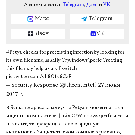
А еще мы есть в
Telegram
,
Дзен
и
VK
.
Макс
Telegram
Дзен
VK
#Petya
checks for preexisting infection by looking for
its own filename,usually C:\windows\perfc.Creating
this file may help as a killswitch
pic.twitter.com/yh8O1v6CzB
— Security Response (@threatintel)
27 июня
2017 г.
В Symantec рассказали, что Petya в момент атаки
ищет на компьютере файл C:\Windows\perfc и если
находит, то прекращает свою вредную
активность. Защитить свой компьютер можно,