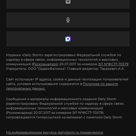
оппозиции. Зампредседателя правящей в
извинения.
бундестаге фракции ХДС/ХСС Михаэль Фукс, по
сообщениям DW, заявлял, что «страна, в которой
не соблюдаются элементарные гражданские
Подпишитесь на Daily Storm в
MAX
. Он
права, в принципе не должна проводить какие-
работает там, где тормозит интернет.
либо чемпионаты мира».
А еще мы есть в
Telegram
,
Дзен
и
VK
.
Издание
«Daily Storm»
зарегистрировано Федеральной службой по
Мнение коллеги поддержал и уполномоченный
надзору в сфере связи, информационных технологий и массовых
Макс
Telegram
коммуникаций
(Роскомнадзор)
20.07.2017 за номером
ЭЛ №ФС77-70379
правительства Германии по сотрудничеству с
Учредитель: ООО "ОрденФеликса", Главный редактор: Таразевич А.А.
Российской Федерацией Гернот Эрлер. Он
Дзен
VK
Сайт использует IP адреса, cookie и данные геолокации пользователей
отметил, что с тех пор, как ФИФА выбрала Россию
сайта, условия использования содержатся в
Политике по защите
персональных данных.
местом проведения чемпионата мира по футболу,
«положение гражданского общества в стране
Сообщения и материалы информационного издания Daily Storm
(зарегистрировано Федеральной службой по надзору в сфере связи,
резко ухудшилось».
информационных технологий и массовых коммуникаций
(Роскомнадзор) 20.07.2017 за номером ЭЛ №ФС77-70379)
сопровождаются гиперссылкой на материал с пометкой Daily Storm.
Подпишитесь на Daily Storm в
MAX
. Он
На информационном ресурсе dailystorm.ru применяются