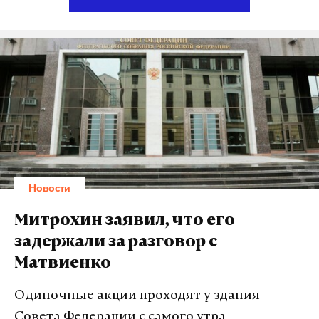
хочет видеть три типа однокомнатных квартир
площадью от 37,5 до 42,5 квадратных метра;
четыре варианта двухкомнатных площадью от
47,5 до 65 квадратных метров и и столько же
вариантов трехкомнатных от 58 до 94
квадратных метров соответственно.
В техническом задании также указано, что жилье
должно быть с отделкой стоимостью 9,4 тысячи
рублей за квадратный метр и относиться к
Новости
«комфортклассу». Однако эксперты не склонны
доверять написанному в документе.
Митрохин заявил, что его
задержали за разговор с
«Предлагаемые ТЗ не противоречат
Матвиенко
градостроительным нормам для объектов
комфорткласса, но качество предполагаемой
Одиночные акции проходят у здания
отделки будет ближе к экономклассу», — считает
Совета Федерации с самого утра