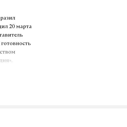
ыразил
щил 20 марта
ставитель
 готовность
дством
дня».
 Латакия,
ами и
ее чем
да повстанцы