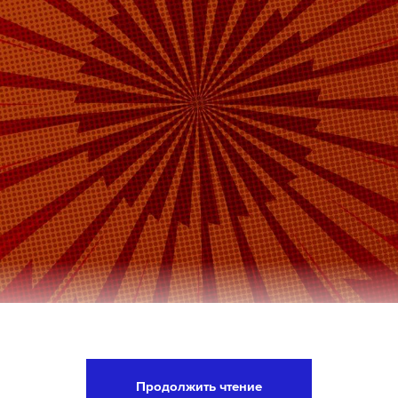
енной организацией теракта в «Крокус Сити Хол
шесть граждан Средней Азии, они заочно арест
Продолжить чтение