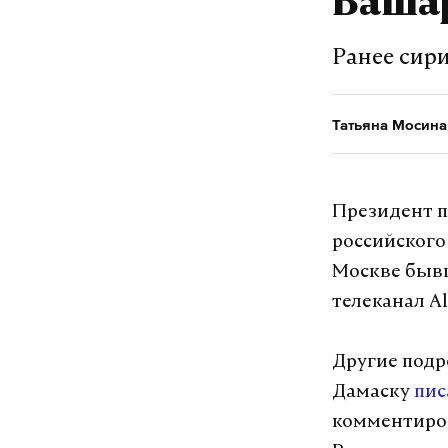
Баша
Ранее сир
Татьяна Мосина
Президент п
российского
Москве бывш
телеканал
Al
Другие подр
Дамаску
пис
комментиров