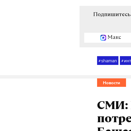
Подпишитесь н
Макс
shaman
ин
#
#
Новости
СМИ:
потре