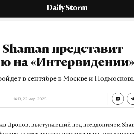
Daily Storm
 Shaman представит
ию на «Интервидении
ройдет в сентябре в Москве и Подмосков
14:13, 22 мар. 2025
ав Дронов, выступающий под псевдонимом Sha