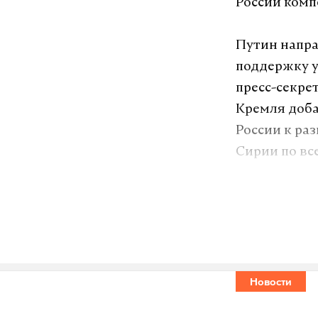
России комп
Путин напра
поддержку у
пресс-секре
Кремля доба
России к ра
Сирии по вс
В начале ма
Тартус, Хам
сторонникам
тысяче поги
Новости
Башар Асад 