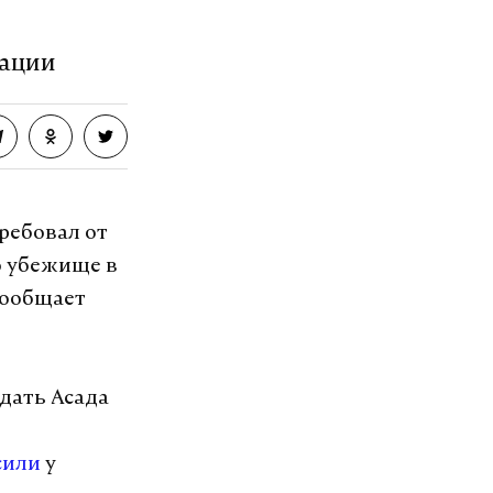
сации
ребовал от
о убежище в
сообщает
ыдать Асада
сили
у