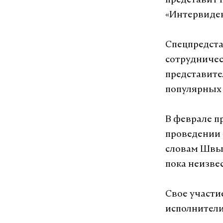
представит 
«Интервиден
Спецпредста
сотрудничес
представите
популярных 
В феврале п
проведении 
словам Швыд
пока неизве
Свое участие
исполнители