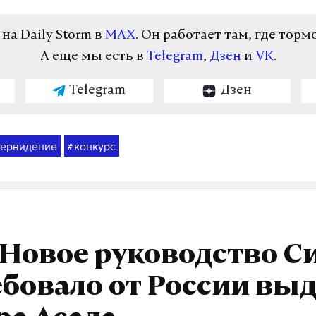
а Daily Storm в
MAX
. Он работает там, где торм
А еще мы есть в
Telegram
,
Дзен
и
VK
.
Telegram
Дзен
тервидение
конкурс
#
 Новое руководство С
бовало от России вы