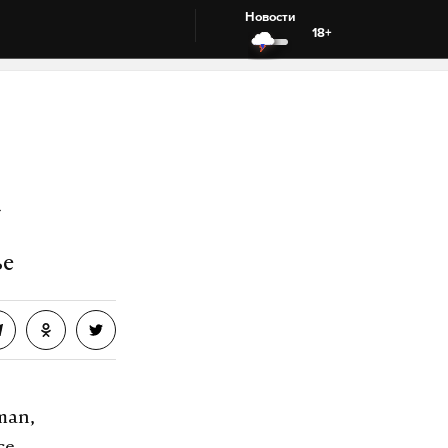
Новости
18+
»
ье
man,