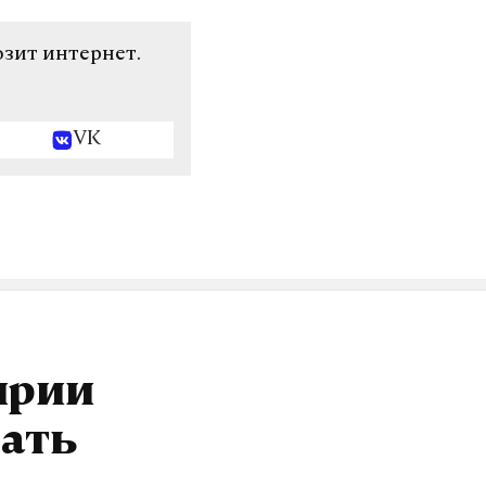
озит интернет.
VK
ирии
дать