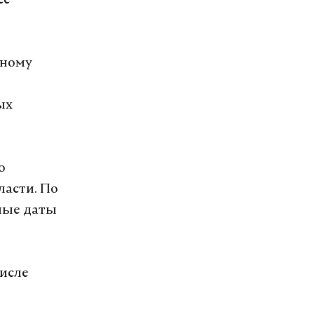
се
рному
ых
о
ласти. По
ные даты
числе