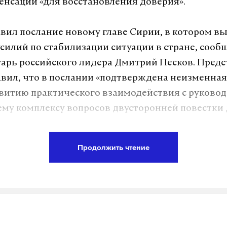
енсации «для восстановления доверия».
вил послание новому главе Сирии, в котором в
силий по стабилизации ситуации в стране, сооб
тарь российского лидера Дмитрий Песков. Пред
вил, что в послании «подтверждена неизменная
звитию практического взаимодействия с руково
ему комплексу вопросов двусторонней повестки 
рта ситуация в Сирии обострилась. В провинциях
Продолжить чтение
а и Хомс произошли столкновения между алавит
и новых властей. Местные СМИ сообщали о бол
бших.
бежал из Сирии в начале декабря 2024 года, ког