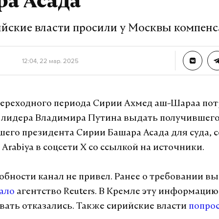
ра Асада
ийские власти просили у Москвы компен
12:04, 22 мар. 2025
ереходного периода Сирии Ахмед аш-Шараа пот
 лидера Владимира Путина выдать получившег
его президента Сирии Башара Асада для суда, 
 Arabiya в соцсети Х со ссылкой на источники.
обности канал не привел. Ранее о требовании в
ало
агентство Reuters. В Кремле эту информацию
ать отказались. Также сирийские власти
попро