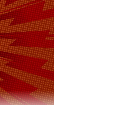
ле»
ованы и