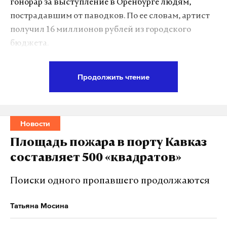
гонорар за выступление в Оренбурге людям,
пострадавшим от паводков. По ее словам, артист
получил 16 миллионов рублей из городского
бюджета.
Продолжить чтение
Подпишитесь на Daily Storm в
MAX
. Он
работает там, где тормозит интернет.
А еще мы есть в
Telegram
,
Дзен
и
VK
.
Новости
Макс
Telegram
Площадь пожара в порту Кавказ
Дзен
VK
составляет 500 «квадратов»
Поиски одного пропавшего продолжаются
Нина Останина предложила Ярославу Дронову
провести благотворительный концерт 30 августа
Татьяна Мосина
2024 года, а также направить средства, которые