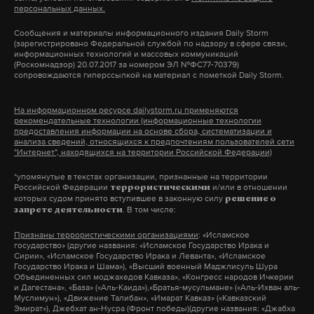
персональных данных.
в таком формате.
отметили в оперштабе. Советник главы региона
Сообщения и материалы информационного издания Daily Storm
по информационной политике Олег Крючков
москва
голосование
тестирование
#
#
#
(зарегистрировано Федеральной службой по надзору в сфере связи,
информационных технологий и массовых коммуникаций
уточнил, что поставки топлива в Крым идут
(Роскомнадзор) 20.07.2017 за номером ЭЛ №ФС77-70379)
разными маршрутами, поэтому проблемы
сопровождаются гиперссылкой на материал с пометкой Daily Storm.
полуострову не грозят.
На информационном ресурсе dailystorm.ru применяются
всу
атака
порт
рекомендательные технологии (информационные технологии
#
#
#
предоставления информации на основе сбора, систематизации и
анализа сведений, относящихся к предпочтениям пользователей сети
"Интернет", находящихся на территории Российской Федерации)
*упомянутые в текстах организации, признанные на территории
Российской Федерации
и/или в отношении
террористическими
которых судом принято вступившее в законную силу
решение о
. В том числе:
запрете деятельности
Признаны террористическими организациями
: «Исламское
государство» (другие названия: «Исламское Государство Ирака и
Сирии», «Исламское Государство Ирака и Леванта», «Исламское
Государство Ирака и Шама»), «Высший военный Маджлисуль Шура
Объединенных сил моджахедов Кавказа», «Конгресс народов Ичкерии
и Дагестана», «База» («Аль-Каида»),«Братья-мусульмане» («Аль-Ихван аль-
Муслимун»), «Движение Талибан», «Имарат Кавказ» («Кавказский
Эмират»), Джебхат ан-Нусра (Фронт победы)(другие названия: «Джабха