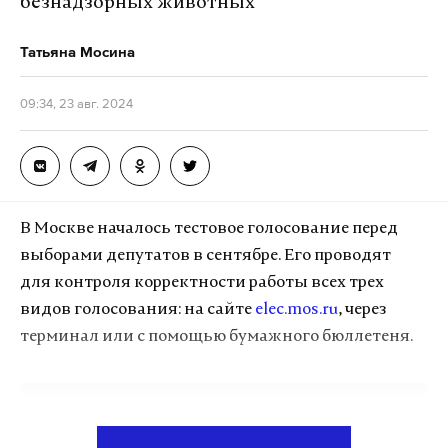
безнадзорных животных
в норме.
Татьяна Мосина
На Запорожской АЭС действием автоматики
отключилась резервная высоковольтная линия
09:34, 23 авг. 2024
энергоснабжения, сообщили в Telegram-канале
станции.
Станция продолжает работу от основной линии.
Нарушений пределов и условий безопасности
В Москве началось тестовое голосование перед
не зафиксировано, персонал готов
выборами депутатов в сентябре. Его проводят
к реагированию.
для контроля корректности работы всех трех
Экспертов Международного агентства
видов голосования: на сайте
elec.mos.ru
, через
по атомной энергии (МАГАТЭ) проинформировали
терминал или с помощью бумажного бюллетеня.
об отключении резервной линии
Запорожской АЭС, пишет РИА Новости.
Подпишитесь на Daily Storm в
MAX
. Он
Ранее президент России Владимир Путин
работает там, где тормозит интернет.