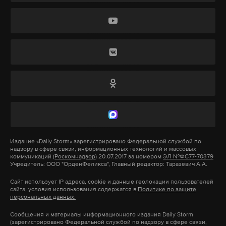
пришлось в течение недели закрывать три раза.
При этом со стороны Калининградской области
подобных происшествий не было.
«Среди вариантов, которые необходимо
обсудить, — долгосрочное закрытие границы
с Белоруссией и ограничение транзита в
Калининград»
, — приводит его слова агентство
BNS.
В пресс-службе Науседы добавили, что
Издание
«Daily Storm»
зарегистрировано Федеральной службой по
надзору в сфере связи, информационных технологий и массовых
происходящее президент считает «гибридной
коммуникаций
(Роскомнадзор)
20.07.2017 за номером
ЭЛ №ФС77-70379
Учредитель: ООО "ОрденФеликса", Главный редактор: Таразевич А.А.
атакой против Литвы», требующей
«симметричную и асимметричную реакцию». При
Сайт использует IP адреса, cookie и данные геолокации пользователей
сайта, условия использования содержатся в
Политике по защите
этом какой именно транзит (автотранспортный
персональных данных.
или железнодорожный) предлагается
Сообщения и материалы информационного издания Daily Storm
ограничить, не уточняется.
(зарегистрировано Федеральной службой по надзору в сфере связи,