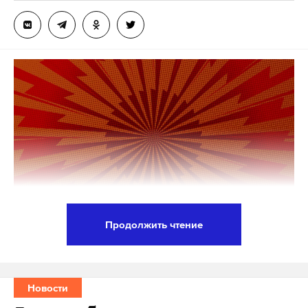
Об ограничениях в Вашингтоне объявили из-за
«отсутствия у России серьезной
заинтересованности в мирном процессе».
Подпишитесь на Daily Storm в
MAX
. Он
работает там, где тормозит интернет.
А еще мы есть в
Telegram
,
Дзен
и
VK
.
Макс
Telegram
Дзен
VK
Продолжить чтение
дмитрий песков
санкции против россии
сша
#
#
#
Силами противовоздушной обороны сбит
беспилотник, летевший на Москву. Об этом
сообщил мэр города Сергей Собянин.
Новости