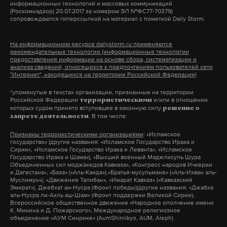
информационных технологий и массовых коммуникаций
(Роскомнадзор) 20.07.2017 за номером ЭЛ №ФС77-70379)
сопровождаются гиперссылкой на материал с пометкой Daily Storm.
Подпишитесь на Daily Storm в
MAX
. Он
На информационном ресурсе dailystorm.ru применяются
работает там, где тормозит интернет.
рекомендательные технологии (информационные технологии
предоставления информации на основе сбора, систематизации и
А еще мы есть в
Telegram
,
Дзен
и
VK
.
анализа сведений, относящихся к предпочтениям пользователей сети
"Интернет", находящихся на территории Российской Федерации)
Макс
Telegram
*упомянутые в текстах организации, признанные на территории
Российской Федерации
и/или в отношении
террористическими
которых судом принято вступившее в законную силу
Дзен
VK
решение о
. В том числе:
запрете деятельности
Признаны террористическими организациями
: «Исламское
белоруссия
литва
калининградская область
#
#
#
государство» (другие названия: «Исламское Государство Ирака и
Сирии», «Исламское Государство Ирака и Леванта», «Исламское
Государство Ирака и Шама»), «Высший военный Маджлисуль Шура
Объединенных сил моджахедов Кавказа», «Конгресс народов Ичкерии
и Дагестана», «База» («Аль-Каида»),«Братья-мусульмане» («Аль-Ихван аль-
Муслимун»), «Движение Талибан», «Имарат Кавказ» («Кавказский
Эмират»), Джебхат ан-Нусра (Фронт победы)(другие названия: «Джабха
аль-Нусра ли-Ахль аш-Шам» (Фронт поддержки Великой Сирии),
Всероссийское общественное движение «Народное ополчение имени
К. Минина и Д. Пожарского», Международное религиозное
объединение «АУМ Синрике» (AumShinrikyo, AUM, Aleph)