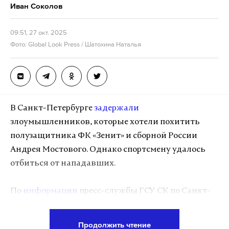
Иван Соколов
09:51, 27 окт. 2025
Фото: Global Look Press / Шатохина Наталья
В Санкт-Петербурге
задержали
злоумышленников, которые хотели похитить
полузащитника ФК «Зенит» и сборной России
Андрея Мостового. Однако спортсмену удалось
отбиться от нападавших.
По
информации
пресс-службы ГСУ СК по Санкт-
Петербургу, речь идет о четырех похитителях. 23
октября злоумышленники попытались похитить
Продолжить чтение