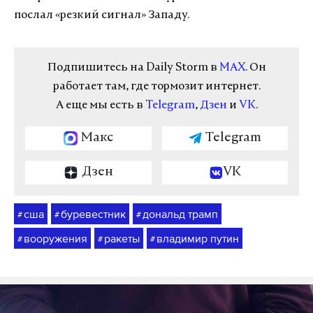
послал «резкий сигнал» Западу.
Подпишитесь на Daily Storm в
MAX
. Он
работает там, где тормозит интернет.
А еще мы есть в
Telegram
,
Дзен
и
VK
.
Макс
Telegram
Дзен
VK
сша
буревестник
дональд трамп
#
#
#
вооружения
ракеты
владимир путин
#
#
#