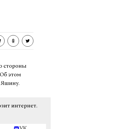
о стороны
 Об этом
 Яшину.
озит интернет.
VK