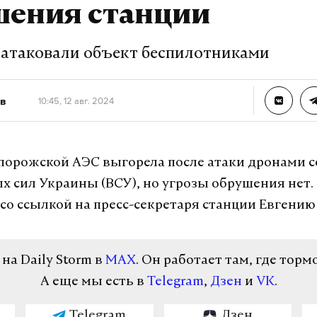
шения станции
 атаковали объект беспилотниками
в
10:45, 12 авг. 2024
порожской АЭС выгорела после атаки дронами с
 сил Украины (ВСУ), но угрозы обрушения нет.
со ссылкой на пресс-секретаря станции Евгению
а Daily Storm в
MAX
. Он работает там, где торм
А еще мы есть в
Telegram
,
Дзен
и
VK
.
Telegram
Дзен