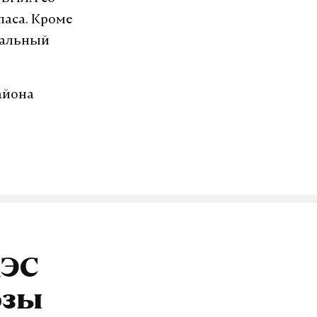
паса. Кроме
иальный
айона
АЭС
озы