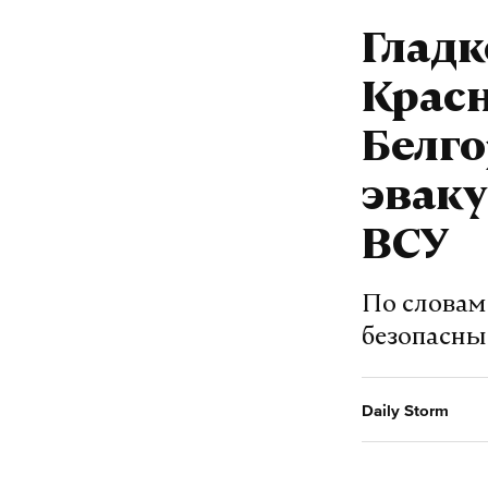
всу
дрон
#
#
Гладк
Крас
Денис Герасимо
Белго
эваку
ВСУ
По словам 
безопасны
Daily Storm