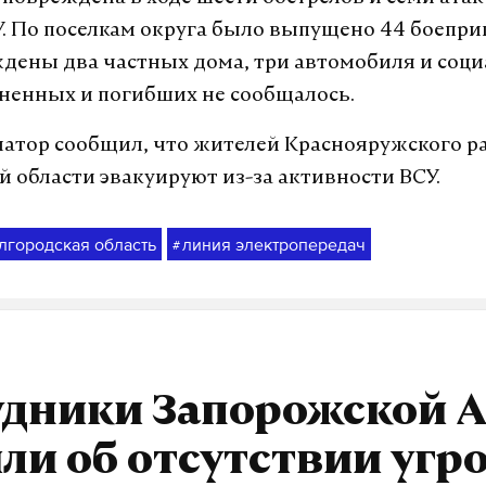
. По поселкам округа было выпущено 44 боепри
ждены два частных дома, три автомобиля и соц
аненных и погибших не сообщалось.
натор сообщил, что жителей Краснояружского р
й области эвакуируют из-за активности ВСУ.
лгородская область
линия электропередач
#
удники Запорожской 
ли об отсутствии угр