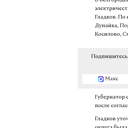
В Белгородс
электричест
Гладков. По
Дунайка, По
Косилово, С
Подпишитесь н
Макс
Губернатор 
после согла
Гладков уто
округа была