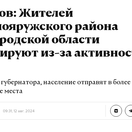
сво
запорожская аэс
#
#
ов: Жителей
нояружского района
в
журналист отдела «undefined»
родской области
ируют из-за активно
губернатора, население отправят в более
е места
09:31, 12 авг. 2024