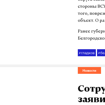
стороны ВСУ
того, повре
объект. О р
Ранее губер
Белгородско
гладков
бе
#
#
Новости
Сотр
заяви