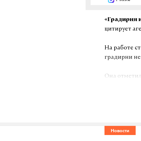
«Градирня и
цитирует аг
На работе с
градирни не
Она отметил
после оценк
Градирня — 
количества 
градирню н
Новости