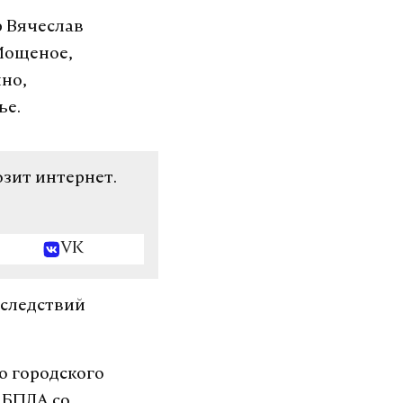
р Вячеслав
 Мощеное,
но,
ье.
озит интернет.
VK
оследствий
о городского
 БПЛА со