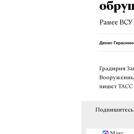
обру
Ранее ВСУ
Денис Герасимо
Градирня За
Вооруженных
пишет ТАСС 
Подпишитесь н
Макс