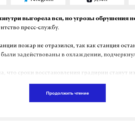
знутри выгорела вся, но угрозы обрушения н
ентство пресс-службу.
танции пожар не отразился, так как станция оста
 были задействованы в охлаждении, подчеркну
а, что сроки восстановления градирни станут и
и ущерба.
Продолжить чтение
это специальное сооружение для охлаждения б
воды посредством направленного потока воздуха
азывают охладительной башней станции.