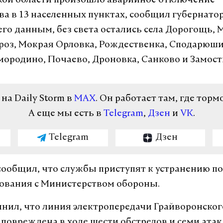
кой области произошло аварийное отключение
ва в 13 населенных пунктах, сообщил губернато
 его данным, без света остались села Дорогощь,
роз, Мокрая Орловка, Рождественка, Сподарюши
мородино, Почаево, Дроновка, Санково и Замост
а Daily Storm в
MAX
. Он работает там, где торм
А еще мы есть в
Telegram
,
Дзен
и
VK
.
Telegram
Дзен
сообщил, что службы приступят к устранению п
сования с Министерством обороны.
чнил, что линия электропередачи Грайворонског
 повреждена в ходе шести обстрелов и семи атак