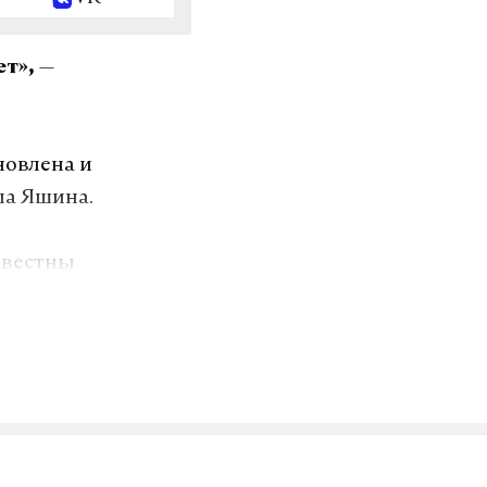
—
ет»,
новлена и
ла Яшина.
звестны
ольшого
. Иначе